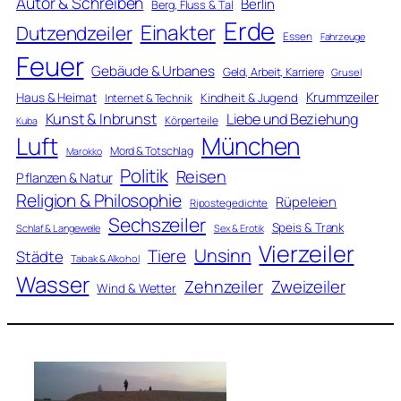
Autor & Schreiben
Berlin
Berg, Fluss & Tal
Erde
Einakter
Dutzendzeiler
Essen
Fahrzeuge
Feuer
Gebäude & Urbanes
Geld, Arbeit, Karriere
Grusel
Krummzeiler
Haus & Heimat
Kindheit & Jugend
Internet & Technik
Kunst & Inbrunst
Liebe und Beziehung
Körperteile
Kuba
Luft
München
Mord & Totschlag
Marokko
Politik
Reisen
Pflanzen & Natur
Religion & Philosophie
Rüpeleien
Ripostegedichte
Sechszeiler
Speis & Trank
Schlaf & Langeweile
Sex & Erotik
Vierzeiler
Unsinn
Tiere
Städte
Tabak & Alkohol
Wasser
Zweizeiler
Zehnzeiler
Wind & Wetter