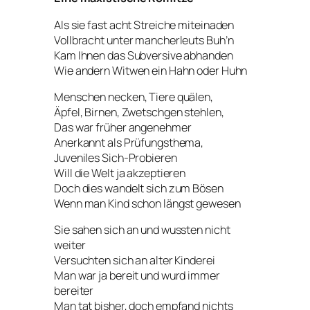
Als sie fast acht Streiche miteinaden
Vollbracht unter mancherleuts Buh’n
Kam Ihnen das Subversive abhanden
Wie andern Witwen ein Hahn oder Huhn
Menschen necken, Tiere quälen,
Äpfel, Birnen, Zwetschgen stehlen,
Das war früher angenehmer
Anerkannt als Prüfungsthema,
Juveniles Sich-Probieren
Will die Welt ja akzeptieren
Doch dies wandelt sich zum Bösen
Wenn man Kind schon längst gewesen
Sie sahen sich an und wussten nicht
weiter
Versuchten sich an alter Kinderei
Man war ja bereit und wurd immer
bereiter
Man tat bisher, doch empfand nichts