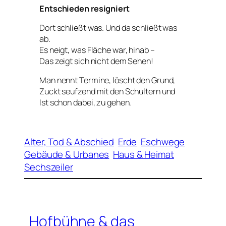
Entschieden resigniert
Dort schließt was. Und da schließt was
ab.
Es neigt, was Fläche war, hinab –
Das zeigt sich nicht dem Sehen!
Man nennt Termine, löscht den Grund,
Zuckt seufzend mit den Schultern und
Ist schon dabei, zu gehen.
Alter, Tod & Abschied
Erde
Eschwege
Gebäude & Urbanes
Haus & Heimat
Sechszeiler
Hofbühne & das