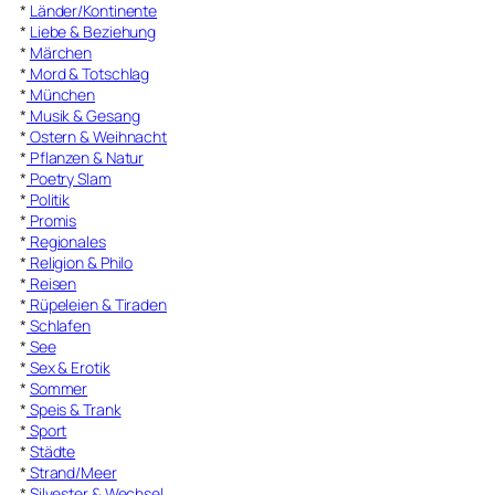
*
Länder/Kontinente
*
Liebe & Beziehung
*
Märchen
*
Mord & Totschlag
*
München
*
Musik & Gesang
*
Ostern & Weihnacht
*
Pflanzen & Natur
*
Poetry Slam
*
Politik
*
Promis
*
Regionales
*
Religion & Philo
*
Reisen
*
Rüpeleien & Tiraden
*
Schlafen
*
See
*
Sex & Erotik
*
Sommer
*
Speis & Trank
*
Sport
*
Städte
*
Strand/Meer
*
Silvester & Wechsel