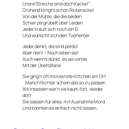
Unsre Streiche sind doch Kacke!“
Drohend klingt’s schon Rickeracke!
Von der Mühle, die die beiden
Schier zergrübelt über Leiden
Jeder krault sich noch ein Ei
Und wünscht sich den Tod herbei
Jeder denkt, die sind perdü!
Aber nein! – Noch leben sie!
Auch wenn’s dünkt, es sei vorbei
Mit der Übeltäterei
Sie ging’n oft ins kleinste Kittchen am Ort
Manch Richter schien das so zu passen
Als Insassen war’n sie kaum fort, wieder
dort
Sie sassen für alles, mit Ausnahme Mord
Und konnten es einfach nicht lassen.