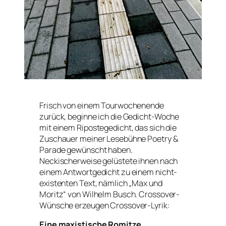
Frisch von einem Tourwochenende
zurück, beginne ich die Gedicht-Woche
mit einem Ripostegedicht, das sich die
Zuschauer meiner Lesebühne
Poetry &
Parade
gewünscht haben.
Neckischerweise gelüstete ihnen nach
einem Antwortgedicht zu einem nicht-
existenten Text, nämlich „Max und
Moritz“ von Wilhelm Busch. Crossover-
Wünsche erzeugen Crossover-Lyrik:
Eine maxistische Romitze