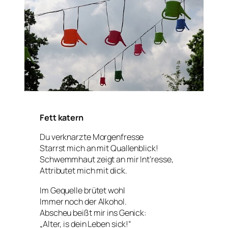
Fett katern
Du verknarzte Morgenfresse
Starrst mich an mit Quallenblick!
Schwemmhaut zeigt an mir Int’resse,
Attributet mich mit
dick
.
Im Gequelle brütet wohl
Immer noch der Alkohol.
Abscheu beißt mir ins Genick:
„Alter, is dein Leben sick!“