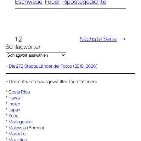
Eschwege
Feuer
Ripostegedichte
1
2
Nächste Seite
→
Schlagwörter
–
Die 272 Städte/Länder der Fotos (2016-2026)
–
Gedichte/Fotos ausgewählter Tourstationen:
*
Costa Rica
*
Hawaii
*
Indien
*
Japan
*
Kuba
*
Madagaskar
*
Malaysia
(Borneo)
*
Marokko
*
Mauritius