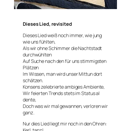
Dieses Lied, revisited
Dieses Lied weiß noch immer, wie jung
wie uns fühlten,
Als wir ohne Schimmer die Nachtstadt
durchwühlten
Auf Suche nach den für uns stimmigsten
Plätzen
Im Wissen, man wird unser Mittun dort
schätzen.
Konsens zelebrierte ambiges Ambiente,
Wir feierten Trends stets im Status
al
dente
,
Doch was wir mal gewannen, verloren wir
ganz.
Nur dies Lied liegt mir noch in den Ohren:
Kerl, tanz!