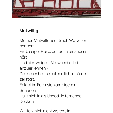
Mutwillig
Meinen Mutwillen sollte ich Wutwillen
nennen:
Ein bissiger Hund, der auf niemanden
hört
Und sich weigert, Verwundbarkeit
anzuerkennen –
Der nebenher, selbstherrlich, einfach
zerstört.
Er labt im Furor sich am eigenen
Schaden,
Hüllt sich in als Ungeduld tarnende
Decken.
Will ich mich nicht weiters im