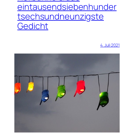
eintausendsiebenhunder
tsechsundneunzigste
Gedicht
4. Juli 2021