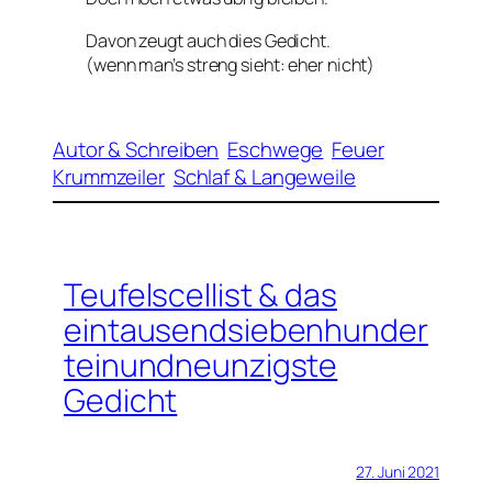
Davon zeugt auch dies Gedicht.
(wenn man’s streng sieht: eher nicht)
Autor & Schreiben
Eschwege
Feuer
Krummzeiler
Schlaf & Langeweile
Teufelscellist & das
eintausendsiebenhunder
teinundneunzigste
Gedicht
27. Juni 2021