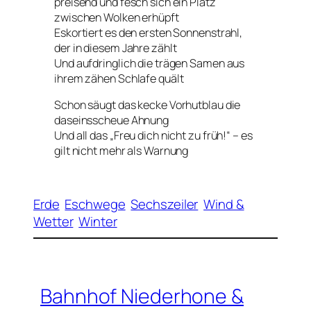
preisend und fesch sich ein Platz
zwischen Wolken erhüpft
Eskortiert es den ersten Sonnenstrahl,
der in diesem Jahre zählt
Und aufdringlich die trägen Samen aus
ihrem zähen Schlafe quält
Schon säugt das kecke Vorhutblau die
daseinsscheue Ahnung
Und all das „Freu dich nicht zu früh!“ – es
gilt nicht mehr als Warnung
Erde
Eschwege
Sechszeiler
Wind &
Wetter
Winter
Bahnhof Niederhone &