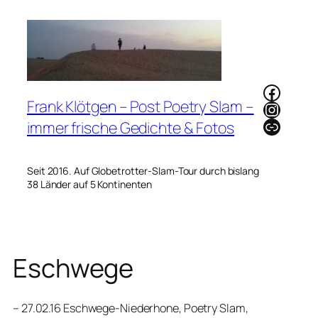
Zum
Inhalt
springen
Faceb
Frank Klötgen – Post Poetry Slam –
Instag
Link
immer frische Gedichte & Fotos
Seit 2016. Auf Globetrotter-Slam-Tour durch bislang
38 Länder auf 5 Kontinenten
Eschwege
– 27.02.16 Eschwege-Niederhone, Poetry Slam,