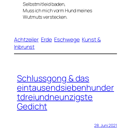
Selbstmitleid baden,
Muss ich mich vorm Hund meines
Wutmuts verstecken.
Achtzeiler
Erde
Eschwege
Kunst &
Inbrunst
Schlussgong & das
eintausendsiebenhunder
tdreiundneunzigste
Gedicht
28. Juni 2021