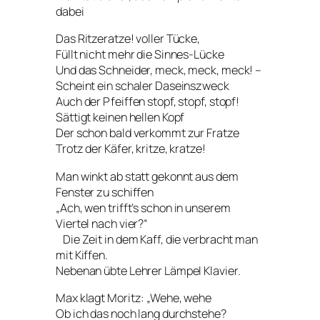
dabei
Das Ritzeratze! voller Tücke,
Füllt nicht mehr die Sinnes-Lücke
Und das Schneider, meck, meck, meck! –
Scheint ein schaler Daseinszweck
Auch der Pfeiffen stopf, stopf, stopf!
Sättigt keinen hellen Kopf
Der schon bald verkommt zur Fratze
Trotz der Käfer, kritze, kratze!
Man winkt ab statt gekonnt aus dem
Fenster zu schiffen
„Ach, wen trifft’s schon in unserem
Viertel nach vier?“
Die Zeit in dem Kaff, die verbracht man
mit Kiffen.
Nebenan übte Lehrer Lämpel Klavier.
Max klagt Moritz: „Wehe, wehe
Ob ich das noch lang durchstehe?