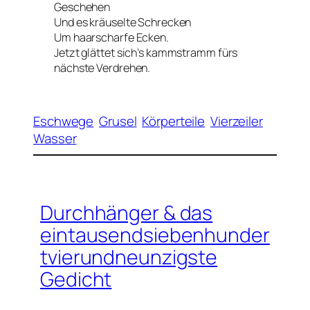
Geschehen
Und es kräuselte Schrecken
Um haarscharfe Ecken.
Jetzt glättet sich’s kammstramm fürs
nächste Verdrehen.
Eschwege
Grusel
Körperteile
Vierzeiler
Wasser
Durchhänger & das
eintausendsiebenhunder
tvierundneunzigste
Gedicht