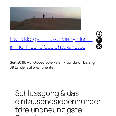
Zum
Inhalt
springen
Faceb
Frank Klötgen – Post Poetry Slam –
Instag
Link
immer frische Gedichte & Fotos
Seit 2016. Auf Globetrotter-Slam-Tour durch bislang
38 Länder auf 5 Kontinenten
Schlussgong & das
eintausendsiebenhunder
tdreiundneunzigste