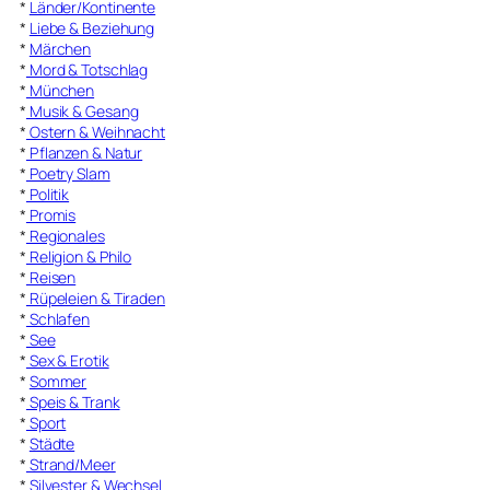
*
Länder/Kontinente
*
Liebe & Beziehung
*
Märchen
*
Mord & Totschlag
*
München
*
Musik & Gesang
*
Ostern & Weihnacht
*
Pflanzen & Natur
*
Poetry Slam
*
Politik
*
Promis
*
Regionales
*
Religion & Philo
*
Reisen
*
Rüpeleien & Tiraden
*
Schlafen
*
See
*
Sex & Erotik
*
Sommer
*
Speis & Trank
*
Sport
*
Städte
*
Strand/Meer
*
Silvester & Wechsel