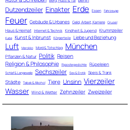
Berlin
Berg, Fluss & Tal
Erde
Einakter
Dutzendzeiler
Essen
Fahrzeuge
Feuer
Gebäude & Urbanes
Geld, Arbeit, Karriere
Grusel
Krummzeiler
Haus & Heimat
Kindheit & Jugend
Internet & Technik
Kunst & Inbrunst
Liebe und Beziehung
Körperteile
Kuba
Luft
München
Mord & Totschlag
Marokko
Politik
Reisen
Pflanzen & Natur
Religion & Philosophie
Rüpeleien
Ripostegedichte
Sechszeiler
Speis & Trank
Schlaf & Langeweile
Sex & Erotik
Vierzeiler
Unsinn
Tiere
Städte
Tabak & Alkohol
Wasser
Zweizeiler
Zehnzeiler
Wind & Wetter