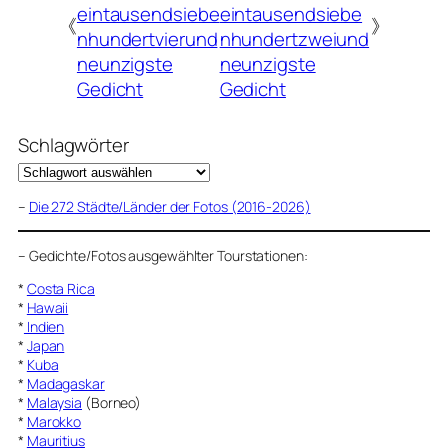
eintausendsiebe
eintausendsiebe
《
》
nhundertvierund
nhundertzweiund
neunzigste
neunzigste
Gedicht
Gedicht
Schlagwörter
–
Die 272 Städte/Länder der Fotos (2016-2026)
–
Gedichte/Fotos ausgewählter Tourstationen:
*
Costa Rica
*
Hawaii
*
Indien
*
Japan
*
Kuba
*
Madagaskar
*
Malaysia
(Borneo)
*
Marokko
*
Mauritius