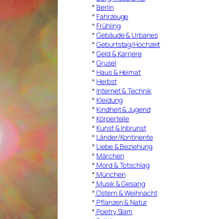
*
Berlin
*
Fahrzeuge
*
Frühling
*
Gebäude & Urbanes
*
Geburtstag/Hochzeit
*
Geld & Karriere
*
Grusel
*
Haus & Heimat
*
Herbst
*
Internet & Technik
*
Kleidung
*
Kindheit & Jugend
*
Körperteile
*
Kunst & Inbrunst
*
Länder/Kontinente
*
Liebe & Beziehung
*
Märchen
*
Mord & Totschlag
*
München
*
Musik & Gesang
*
Ostern & Weihnacht
*
Pflanzen & Natur
*
Poetry Slam