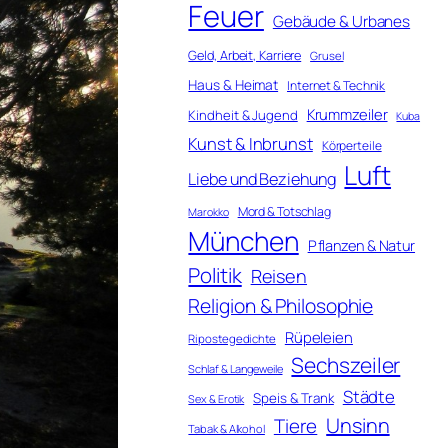
Feuer
Gebäude & Urbanes
Geld, Arbeit, Karriere
Grusel
Haus & Heimat
Internet & Technik
Krummzeiler
Kindheit & Jugend
Kuba
Kunst & Inbrunst
Körperteile
Luft
Liebe und Beziehung
Mord & Totschlag
Marokko
München
Pflanzen & Natur
Politik
Reisen
Religion & Philosophie
Rüpeleien
Ripostegedichte
Sechszeiler
Schlaf & Langeweile
Städte
Speis & Trank
Sex & Erotik
Unsinn
Tiere
Tabak & Alkohol