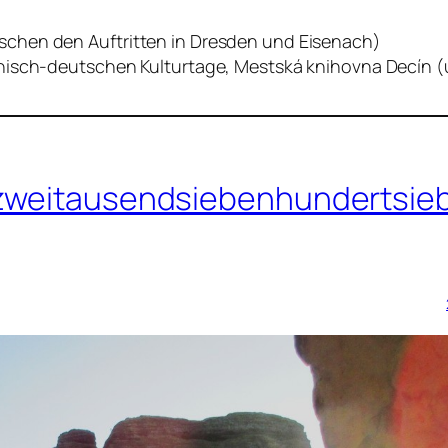
chen den Auftritten in Dresden und Eisenach)
chisch-deutschen Kulturtage, Mestská knihovna Decín 
 zweitausendsiebenhundertsieb