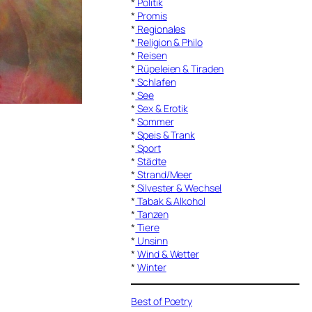
*
Politik
*
Promis
*
Regionales
*
Religion & Philo
*
Reisen
*
Rüpeleien & Tiraden
*
Schlafen
*
See
*
Sex & Erotik
*
Sommer
*
Speis & Trank
*
Sport
*
Städte
*
Strand/Meer
*
Silvester & Wechsel
*
Tabak & Alkohol
*
Tanzen
*
Tiere
*
Unsinn
*
Wind & Wetter
*
Winter
Best of Poetry