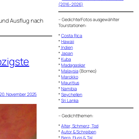
(2016-2026)
–
Gedichte/Fotos ausgewählter
(und Ausflug nach
Tourstationen:
*
Costa Rica
*
Hawaii
*
Indien
*
Japan
zigste
*
Kuba
*
Madagaskar
*
Malaysia
(Borneo)
*
Marokko
*
Mauritius
*
Namibia
20. November 2025
*
Seychellen
*
Sri Lanka
–
Gedichtthemen
:
*
Alter, Schmerz, Tod
*
Autor & Schreiben
*
Berg, Fluss & Tal