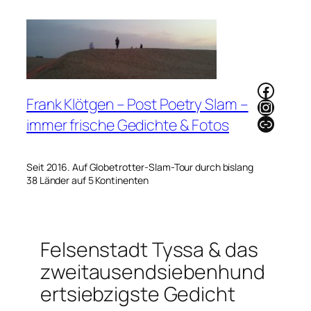
Zum
Inhalt
springen
Faceb
Frank Klötgen – Post Poetry Slam –
Instag
Link
immer frische Gedichte & Fotos
Seit 2016. Auf Globetrotter-Slam-Tour durch bislang
38 Länder auf 5 Kontinenten
Felsenstadt Tyssa & das
zweitausendsiebenhund
ertsiebzigste Gedicht