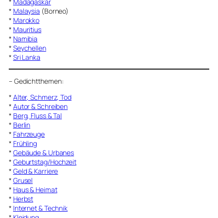
*
Madagaskar
*
Malaysia
(Borneo)
*
Marokko
*
Mauritius
*
Namibia
*
Seychellen
*
Sri Lanka
–
Gedichtthemen
:
*
Alter, Schmerz, Tod
*
Autor & Schreiben
*
Berg, Fluss & Tal
*
Berlin
*
Fahrzeuge
*
Frühling
*
Gebäude & Urbanes
*
Geburtstag/Hochzeit
*
Geld & Karriere
*
Grusel
*
Haus & Heimat
*
Herbst
*
Internet & Technik
*
Kleidung