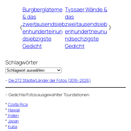
Burgberglaterne
Tyssaer Wände &
& das
das
zweitausendsieb
zweitausendsieb
《
》
enhunderteinun
enhundertneunu
dsiebzigste
ndsechzigste
Gedicht
Gedicht
Schlagwörter
–
Die 272 Städte/Länder der Fotos (2016-2026)
–
Gedichte/Fotos ausgewählter Tourstationen:
*
Costa Rica
*
Hawaii
*
Indien
*
Japan
*
Kuba