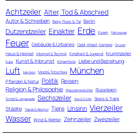
Achtzeiler
Alter, Tod & Abschied
Autor & Schreiben
Berlin
Berg, Fluss & Tal
Erde
Einakter
Dutzendzeiler
Essen
Fahrzeuge
Feuer
Gebäude & Urbanes
Geld, Arbeit, Karriere
Grusel
Krummzeiler
Haus & Heimat
Kindheit & Jugend
Internet & Technik
Kunst & Inbrunst
Liebe und Beziehung
Körperteile
Kuba
Luft
München
Mord & Totschlag
Marokko
Politik
Reisen
Pflanzen & Natur
Religion & Philosophie
Rüpeleien
Ripostegedichte
Sechszeiler
Speis & Trank
Schlaf & Langeweile
Sex & Erotik
Vierzeiler
Unsinn
Tiere
Städte
Tabak & Alkohol
Wasser
Zweizeiler
Zehnzeiler
Wind & Wetter