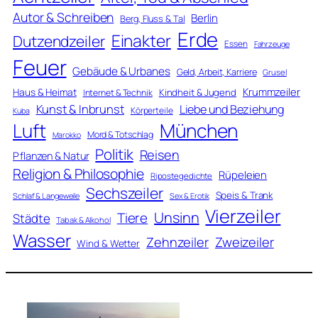
Autor & Schreiben
Berlin
Berg, Fluss & Tal
Erde
Einakter
Dutzendzeiler
Essen
Fahrzeuge
Feuer
Gebäude & Urbanes
Geld, Arbeit, Karriere
Grusel
Krummzeiler
Haus & Heimat
Kindheit & Jugend
Internet & Technik
Kunst & Inbrunst
Liebe und Beziehung
Körperteile
Kuba
Luft
München
Mord & Totschlag
Marokko
Politik
Reisen
Pflanzen & Natur
Religion & Philosophie
Rüpeleien
Ripostegedichte
Sechszeiler
Speis & Trank
Schlaf & Langeweile
Sex & Erotik
Vierzeiler
Unsinn
Tiere
Städte
Tabak & Alkohol
Wasser
Zweizeiler
Zehnzeiler
Wind & Wetter