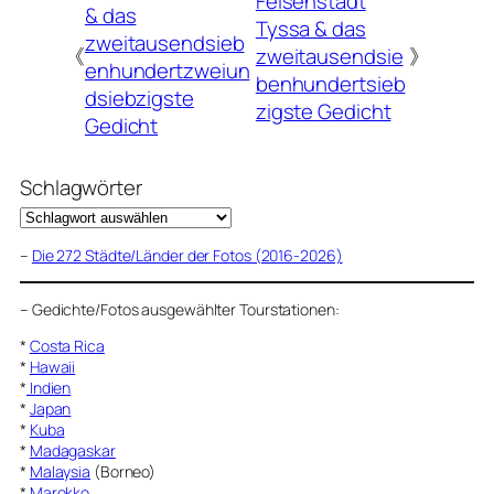
Felsenstadt
& das
Tyssa & das
zweitausendsieb
《
zweitausendsie
》
enhundertzweiun
benhundertsieb
dsiebzigste
zigste Gedicht
Gedicht
Schlagwörter
–
Die 272 Städte/Länder der Fotos (2016-2026)
–
Gedichte/Fotos ausgewählter Tourstationen:
*
Costa Rica
*
Hawaii
*
Indien
*
Japan
*
Kuba
*
Madagaskar
*
Malaysia
(Borneo)
*
Marokko