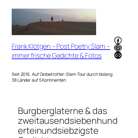
Zum
Inhalt
springen
Faceb
Frank Klötgen – Post Poetry Slam –
Instag
Link
immer frische Gedichte & Fotos
Seit 2016. Auf Globetrotter-Slam-Tour durch bislang
38 Länder auf 5 Kontinenten
Burgberglaterne & das
zweitausendsiebenhund
erteinundsiebzigste