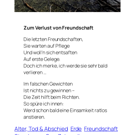
Zum Verlust von Freundschaft
Die letzten Freundschaften,
Sie warten auf Pflege
Und woll’n sich entsaften
Auf erste Gelege.
Doch ich merke, ich werde sie sehr bald
verlieren …
Im falschen Gewichten
Ist nichts zu gewinnen –
Die Zeit hilft beim Richten.
So spüre ich innen:
Werd schon bald eine Einsamkeit ratlos
anstieren.
Alter, Tod & Abschied
Erde
Freundschaft