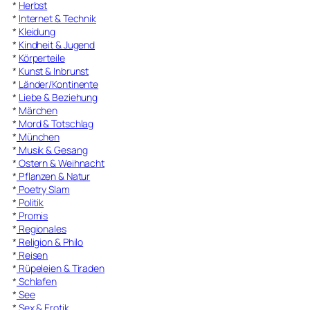
*
Herbst
*
Internet & Technik
*
Kleidung
*
Kindheit & Jugend
*
Körperteile
*
Kunst & Inbrunst
*
Länder/Kontinente
*
Liebe & Beziehung
*
Märchen
*
Mord & Totschlag
*
München
*
Musik & Gesang
*
Ostern & Weihnacht
*
Pflanzen & Natur
*
Poetry Slam
*
Politik
*
Promis
*
Regionales
*
Religion & Philo
*
Reisen
*
Rüpeleien & Tiraden
*
Schlafen
*
See
*
Sex & Erotik