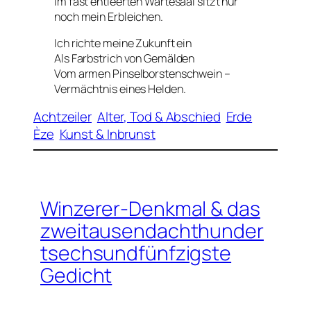
Im fast entleerten Wartesaal sitzt nur
noch mein Erbleichen.
Ich richte meine Zukunft ein
Als Farbstrich von Gemälden
Vom armen Pinselborstenschwein –
Vermächtnis eines Helden.
Achtzeiler
Alter, Tod & Abschied
Erde
Èze
Kunst & Inbrunst
Winzerer-Denkmal & das
zweitausendachthunder
tsechsundfünfzigste
Gedicht