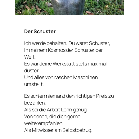
Der Schuster
Ich werde behalten: Du warst Schuster,
In meinem Kosmos der Schuster der
Welt.
Es war deine Werkstatt stets maximal
duster
Und alles von raschen Maschinen
umstellt.
Es schien niemand den richtigen Preis zu
bezahlen,
Als sei die Arbeit Lohn genug
Von denen, die dich gerne
weiterempfahlen
Als Mitwisser am Selbstbetrug.