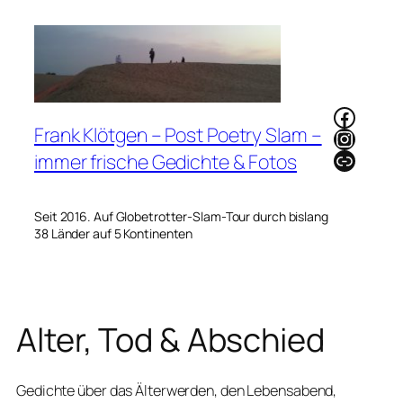
Zum
Inhalt
springen
Faceb
Frank Klötgen – Post Poetry Slam –
Instag
Link
immer frische Gedichte & Fotos
Seit 2016. Auf Globetrotter-Slam-Tour durch bislang
38 Länder auf 5 Kontinenten
Alter, Tod & Abschied
Gedichte über das Älterwerden, den Lebensabend,