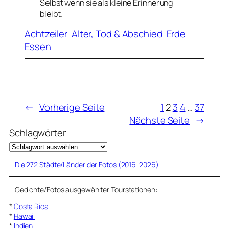
Selbst wenn sie als kleine Erinnerung
bleibt.
Achtzeiler
Alter, Tod & Abschied
Erde
Essen
←
Vorherige Seite
1
2
3
4
…
37
Nächste Seite
→
Schlagwörter
–
Die 272 Städte/Länder der Fotos (2016-2026)
–
Gedichte/Fotos ausgewählter Tourstationen:
*
Costa Rica
*
Hawaii
*
Indien