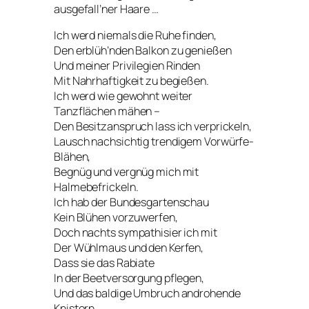
ausgefall’ner Haare …
Ich werd niemals die Ruhe finden,
Den erblüh’nden Balkon zu genießen
Und meiner Privilegien Rinden
Mit Nahrhaftigkeit zu begießen.
Ich werd wie gewohnt weiter
Tanzflächen mähen –
Den Besitzanspruch lass ich verprickeln,
Lausch nachsichtig trendigem Vorwürfe-
Blähen,
Begnüg und vergnüg mich mit
Halmebefrickeln.
Ich hab der Bundesgartenschau
Kein Blühen vorzuwerfen,
Doch nachts sympathisier ich mit
Der Wühlmaus und den Kerfen,
Dass sie das Rabiate
In der Beetversorgung pflegen,
Und das baldige Umbruch androhende
Knistern