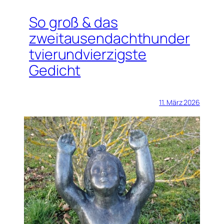
So groß & das
zweitausendachthunder
tvierundvierzigste
Gedicht
11. März 2026