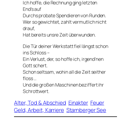
Ich hoffe, die Rechnung ging letzten
End’s auf
Durchs probate Spendieren von Runden.
Wer so gewichtet, zahlt vermutlich nicht
drauf,
Hat bereits unsre Zeit überwunden.
Die Tür deiner Werkstatt fiel längst schon
ins Schloss –
Ein Verlust, der, so hoffe ich, irgend’nen
Gott schert.
Schon seltsam, wohin all die Zeit seither
floss …
Und die großen Maschinen beziffert ihr
Schrottwert.
Alter, Tod & Abschied
Einakter
Feuer
Geld, Arbeit, Karriere
Starnberger See