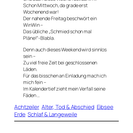
Schon Mittwoch, da grade erst
Wochenend war!
Der nahende Freitag beschwört ein
WinWin
–
Das übliche „Schmied schon mal
Pläne!“-Blabla.
Denn auch dieses Weekend wird sinnlos
sein –
Zu viel freie Zeit bei geschlossenen
Läden.
Für das bisschen an Einladung mach ich
mich fein –
Im Kalendertief zieht mein Verfall seine
Fäden …
Achtzeiler
Alter, Tod & Abschied
Eibsee
Erde
Schlaf & Langeweile