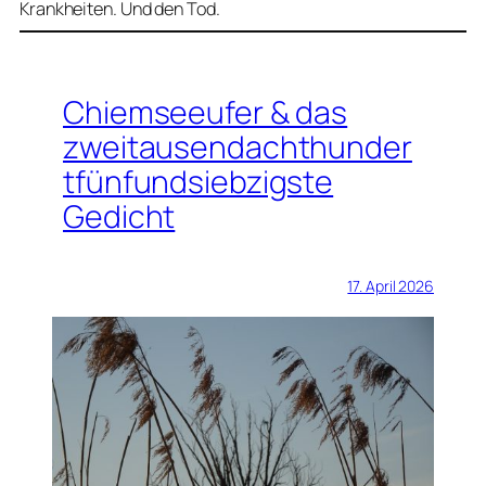
Krankheiten. Und den Tod.
Chiemseeufer & das
zweitausendachthunder
tfünfundsiebzigste
Gedicht
17. April 2026