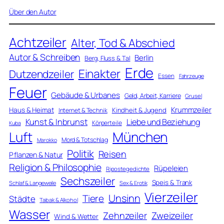
Über den Autor
Achtzeiler
Alter, Tod & Abschied
Autor & Schreiben
Berlin
Berg, Fluss & Tal
Erde
Einakter
Dutzendzeiler
Essen
Fahrzeuge
Feuer
Gebäude & Urbanes
Geld, Arbeit, Karriere
Grusel
Krummzeiler
Haus & Heimat
Kindheit & Jugend
Internet & Technik
Kunst & Inbrunst
Liebe und Beziehung
Körperteile
Kuba
Luft
München
Mord & Totschlag
Marokko
Politik
Reisen
Pflanzen & Natur
Religion & Philosophie
Rüpeleien
Ripostegedichte
Sechszeiler
Speis & Trank
Schlaf & Langeweile
Sex & Erotik
Vierzeiler
Unsinn
Tiere
Städte
Tabak & Alkohol
Wasser
Zweizeiler
Zehnzeiler
Wind & Wetter