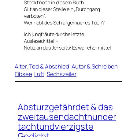
Steckt noch in diesem Buch.
Gilt an dieser Stelle ein „Durchgang
verboten“,
Wer hebt des Schlafgemaches Tuch?
Ich jungfräute durchs letzte
Auslesedrittel –
Notiz an das Jenseits: Es war eher mittel
…
Alter, Tod & Abschied
Autor & Schreiben
Eibsee
Luft
Sechszeiler
Absturzgefährdet & das
zweitausendachthunder
tachtundvierzigste
Gedicht