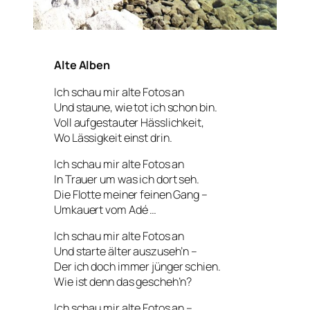
Alte Alben
Ich schau mir alte Fotos an
Und staune, wie tot ich schon bin.
Voll aufgestauter Hässlichkeit,
Wo Lässigkeit einst drin.
Ich schau mir alte Fotos an
In Trauer um was ich dort seh.
Die Flotte meiner feinen Gang –
Umkauert vom Adé …
Ich schau mir alte Fotos an
Und starte älter auszuseh’n –
Der ich doch immer jünger schien.
Wie ist denn das gescheh’n?
Ich schau mir alte Fotos an –