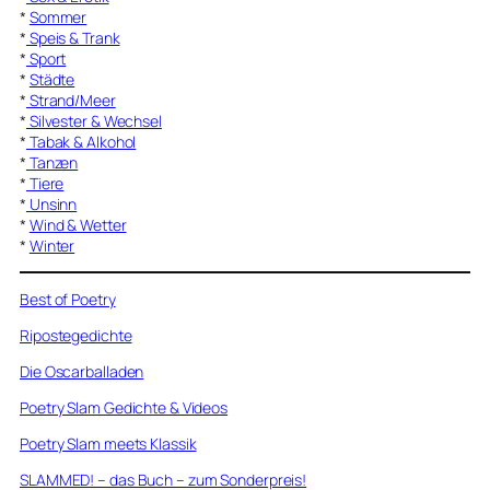
*
Sommer
*
Speis & Trank
*
Sport
*
Städte
*
Strand/Meer
*
Silvester & Wechsel
*
Tabak & Alkohol
*
Tanzen
*
Tiere
*
Unsinn
*
Wind & Wetter
*
Winter
Best of Poetry
Ripostegedichte
Die Oscarballaden
Poetry Slam Gedichte & Videos
Poetry Slam meets Klassik
SLAMMED! – das Buch – zum Sonderpreis!