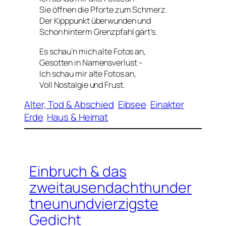
Sie öffnen die Pforte zum Schmerz.
Der Kipppunkt überwunden und
Schon hinterm Grenzpfahl gärt’s.
Es schau’n mich alte Fotos an,
Gesotten in Namensverlust –
Ich schau mir alte Fotos an,
Voll Nostalgie und Frust.
Alter, Tod & Abschied
Eibsee
Einakter
Erde
Haus & Heimat
Einbruch & das
zweitausendachthunder
tneunundvierzigste
Gedicht