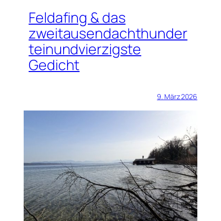
Feldafing & das
zweitausendachthunder
teinundvierzigste
Gedicht
9. März 2026