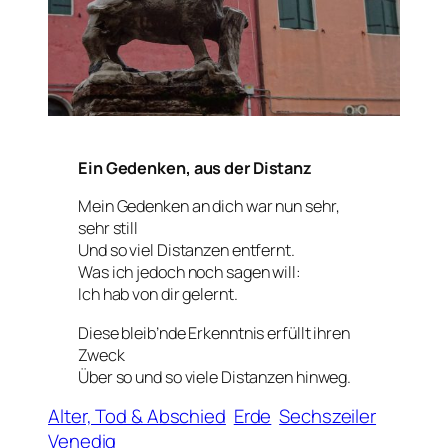
Ein Gedenken, aus der Distanz
Mein Gedenken an dich war nun sehr,
sehr still
Und so viel Distanzen entfernt.
Was ich jedoch noch sagen will:
Ich hab von dir gelernt.
Diese bleib’nde Erkenntnis erfüllt ihren
Zweck
Über so und so viele Distanzen hinweg.
Alter, Tod & Abschied
Erde
Sechszeiler
Venedig