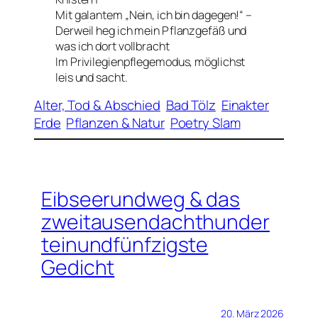
Mit galantem „Nein, ich bin dagegen!“ –
Derweil heg ich mein Pflanzgefäß und
was ich dort vollbracht
Im Privilegienpflegemodus, möglichst
leis und sacht.
Alter, Tod & Abschied
Bad Tölz
Einakter
Erde
Pflanzen & Natur
Poetry Slam
Eibseerundweg & das
zweitausendachthunder
teinundfünfzigste
Gedicht
20. März 2026