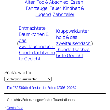
Alter, Tod & Abschied
Essen
Fahrzeuge
Feuer
Kindheit &
Jugend
Zehnzeiler
Entmachtete
Kruppwaldunter
Baumkronen &
holz & das
das
《
zweitausendach
》
zweitausendacht
thundertsechze
hundertachtzehn
hnte Gedicht
te Gedicht
Schlagwörter
–
Die 272 Städte/Länder der Fotos (2016-2026)
–
Gedichte/Fotos ausgewählter Tourstationen:
*
Costa Rica