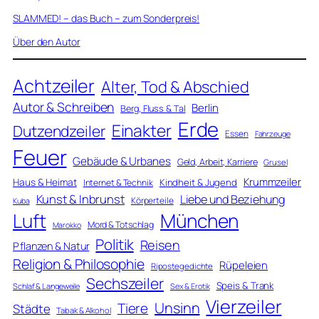
SLAMMED! – das Buch – zum Sonderpreis!
Über den Autor
Achtzeiler
Alter, Tod & Abschied
Autor & Schreiben
Berlin
Berg, Fluss & Tal
Erde
Einakter
Dutzendzeiler
Essen
Fahrzeuge
Feuer
Gebäude & Urbanes
Geld, Arbeit, Karriere
Grusel
Krummzeiler
Haus & Heimat
Kindheit & Jugend
Internet & Technik
Kunst & Inbrunst
Liebe und Beziehung
Körperteile
Kuba
Luft
München
Mord & Totschlag
Marokko
Politik
Reisen
Pflanzen & Natur
Religion & Philosophie
Rüpeleien
Ripostegedichte
Sechszeiler
Speis & Trank
Schlaf & Langeweile
Sex & Erotik
Vierzeiler
Unsinn
Tiere
Städte
Tabak & Alkohol