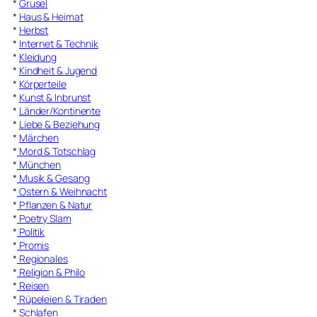
*
Grusel
*
Haus & Heimat
*
Herbst
*
Internet & Technik
*
Kleidung
*
Kindheit & Jugend
*
Körperteile
*
Kunst & Inbrunst
*
Länder/Kontinente
*
Liebe & Beziehung
*
Märchen
*
Mord & Totschlag
*
München
*
Musik & Gesang
*
Ostern & Weihnacht
*
Pflanzen & Natur
*
Poetry Slam
*
Politik
*
Promis
*
Regionales
*
Religion & Philo
*
Reisen
*
Rüpeleien & Tiraden
*
Schlafen