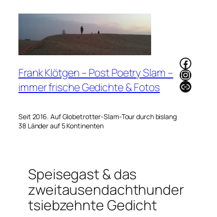
Zum
Inhalt
springen
Faceb
Frank Klötgen – Post Poetry Slam –
Instag
Link
immer frische Gedichte & Fotos
Seit 2016. Auf Globetrotter-Slam-Tour durch bislang
38 Länder auf 5 Kontinenten
Speisegast & das
zweitausendachthunder
tsiebzehnte Gedicht