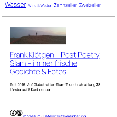
Wasser
Zweizeiler
Zehnzeiler
Wind & Wetter
Frank Klötgen – Post Poetry
Slam – immer frische
Gedichte & Fotos
Seit 2016. Auf Globetrotter-Slam-Tour durch bislang 38
Länder auf 5 Kontinenten
Facebook
Instagram
Impressum
/
Datenschutzvereinbarung