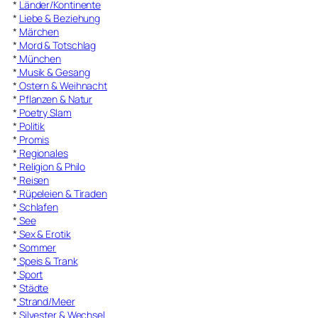
*
Länder/Kontinente
*
Liebe & Beziehung
*
Märchen
*
Mord & Totschlag
*
München
*
Musik & Gesang
*
Ostern & Weihnacht
*
Pflanzen & Natur
*
Poetry Slam
*
Politik
*
Promis
*
Regionales
*
Religion & Philo
*
Reisen
*
Rüpeleien & Tiraden
*
Schlafen
*
See
*
Sex & Erotik
*
Sommer
*
Speis & Trank
*
Sport
*
Städte
*
Strand/Meer
*
Silvester & Wechsel