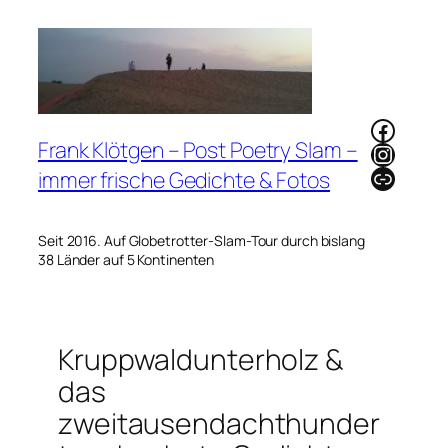
Zum
Inhalt
springen
Faceb
Frank Klötgen – Post Poetry Slam –
Instag
Link
immer frische Gedichte & Fotos
Seit 2016. Auf Globetrotter-Slam-Tour durch bislang
38 Länder auf 5 Kontinenten
Kruppwaldunterholz &
das
zweitausendachthunder