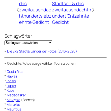
das
Stadtsee & das
《
zweitausendac
zweitausendachth
》
hthundertsiebz
undertfünfzehnte
ehnte Gedicht
Gedicht
Schlagwörter
–
Die 272 Städte/Länder der Fotos (2016-2026)
–
Gedichte/Fotos ausgewählter Tourstationen:
*
Costa Rica
*
Hawaii
*
Indien
*
Japan
*
Kuba
*
Madagaskar
*
Malaysia
(Borneo)
*
Marokko
*
Mauritius