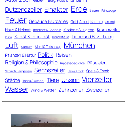
Berlin
Berg, Fluss & Tal
Erde
Einakter
Dutzendzeiler
Essen
Fahrzeuge
Feuer
Gebäude & Urbanes
Geld, Arbeit, Karriere
Grusel
Krummzeiler
Haus & Heimat
Kindheit & Jugend
Internet & Technik
Kunst & Inbrunst
Liebe und Beziehung
Körperteile
Kuba
Luft
München
Mord & Totschlag
Marokko
Politik
Reisen
Pflanzen & Natur
Religion & Philosophie
Rüpeleien
Ripostegedichte
Sechszeiler
Speis & Trank
Schlaf & Langeweile
Sex & Erotik
Vierzeiler
Unsinn
Tiere
Städte
Tabak & Alkohol
Wasser
Zweizeiler
Zehnzeiler
Wind & Wetter