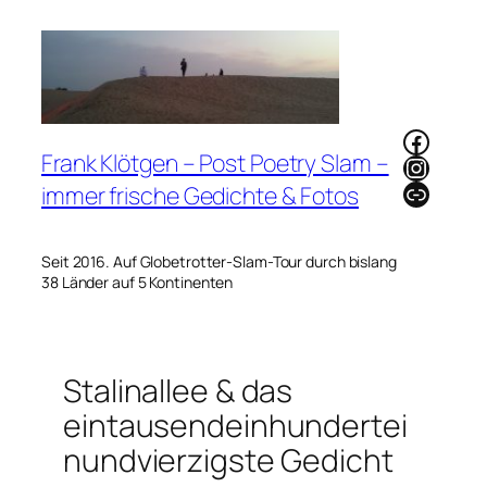
Zum
Inhalt
springen
Faceb
Frank Klötgen – Post Poetry Slam –
Instag
Link
immer frische Gedichte & Fotos
Seit 2016. Auf Globetrotter-Slam-Tour durch bislang
38 Länder auf 5 Kontinenten
Stalinallee & das
eintausendeinhundertei
nundvierzigste Gedicht