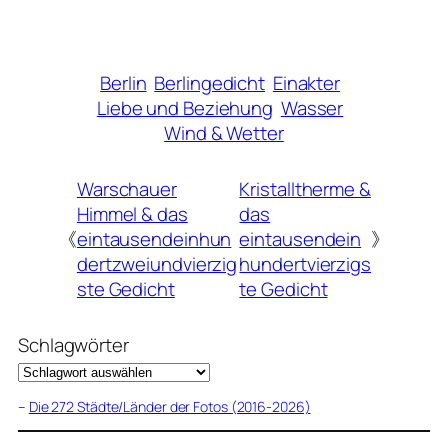
Berlin
Berlingedicht
Einakter
Liebe und Beziehung
Wasser
Wind & Wetter
Warschauer
Kristalltherme &
Himmel & das
das
《
eintausendeinhun
eintausendein
》
dertzweiundvierzig
hundertvierzigs
ste Gedicht
te Gedicht
Schlagwörter
–
Die 272 Städte/Länder der Fotos (2016-2026)