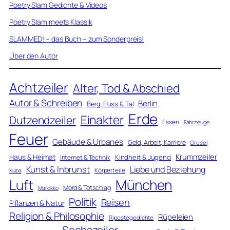
Poetry Slam Gedichte & Videos
Poetry Slam meets Klassik
SLAMMED! – das Buch – zum Sonderpreis!
Über den Autor
Achtzeiler
Alter, Tod & Abschied
Autor & Schreiben
Berlin
Berg, Fluss & Tal
Erde
Einakter
Dutzendzeiler
Essen
Fahrzeuge
Feuer
Gebäude & Urbanes
Geld, Arbeit, Karriere
Grusel
Krummzeiler
Haus & Heimat
Kindheit & Jugend
Internet & Technik
Kunst & Inbrunst
Liebe und Beziehung
Körperteile
Kuba
Luft
München
Mord & Totschlag
Marokko
Politik
Reisen
Pflanzen & Natur
Religion & Philosophie
Rüpeleien
Ripostegedichte
Sechszeiler