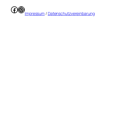
Facebook
Instagram
Impressum
/
Datenschutzvereinbarung