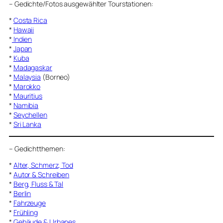
–
Gedichte/Fotos ausgewählter Tourstationen:
*
Costa Rica
*
Hawaii
*
Indien
*
Japan
*
Kuba
*
Madagaskar
*
Malaysia
(Borneo)
*
Marokko
*
Mauritius
*
Namibia
*
Seychellen
*
Sri Lanka
–
Gedichtthemen
:
*
Alter, Schmerz, Tod
*
Autor & Schreiben
*
Berg, Fluss & Tal
*
Berlin
*
Fahrzeuge
*
Frühling
*
Gebäude & Urbanes