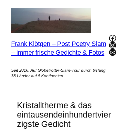
Zum
Inhalt
springen
Faceb
Frank Klötgen – Post Poetry Slam
Instag
Link
– immer frische Gedichte & Fotos
Seit 2016. Auf Globetrotter-Slam-Tour durch bislang
38 Länder auf 5 Kontinenten
Kristalltherme & das
eintausendeinhundertvier
zigste Gedicht