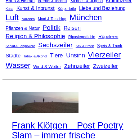
Krummzeiler
Haus & Heimat
Kindheit & Jugend
Internet & Technik
Kunst & Inbrunst
Liebe und Beziehung
Körperteile
Kuba
Luft
München
Mord & Totschlag
Marokko
Politik
Reisen
Pflanzen & Natur
Religion & Philosophie
Rüpeleien
Ripostegedichte
Sechszeiler
Speis & Trank
Schlaf & Langeweile
Sex & Erotik
Vierzeiler
Unsinn
Tiere
Städte
Tabak & Alkohol
Wasser
Zweizeiler
Zehnzeiler
Wind & Wetter
Frank Klötgen – Post Poetry
Slam – immer frische