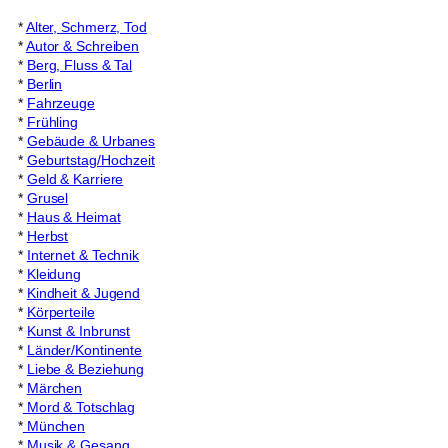
*
Alter, Schmerz, Tod
*
Autor & Schreiben
*
Berg, Fluss & Tal
*
Berlin
*
Fahrzeuge
*
Frühling
*
Gebäude & Urbanes
*
Geburtstag/Hochzeit
*
Geld & Karriere
*
Grusel
*
Haus & Heimat
*
Herbst
*
Internet & Technik
*
Kleidung
*
Kindheit & Jugend
*
Körperteile
*
Kunst & Inbrunst
*
Länder/Kontinente
*
Liebe & Beziehung
*
Märchen
*
Mord & Totschlag
*
München
*
Musik & Gesang