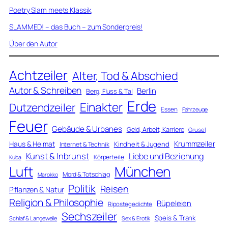
Poetry Slam meets Klassik
SLAMMED! – das Buch – zum Sonderpreis!
Über den Autor
Achtzeiler
Alter, Tod & Abschied
Autor & Schreiben
Berlin
Berg, Fluss & Tal
Erde
Einakter
Dutzendzeiler
Essen
Fahrzeuge
Feuer
Gebäude & Urbanes
Geld, Arbeit, Karriere
Grusel
Krummzeiler
Haus & Heimat
Kindheit & Jugend
Internet & Technik
Kunst & Inbrunst
Liebe und Beziehung
Körperteile
Kuba
Luft
München
Mord & Totschlag
Marokko
Politik
Reisen
Pflanzen & Natur
Religion & Philosophie
Rüpeleien
Ripostegedichte
Sechszeiler
Speis & Trank
Schlaf & Langeweile
Sex & Erotik