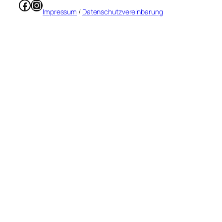
Facebook
Instagram
Impressum
/
Datenschutzvereinbarung