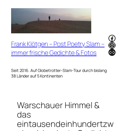
Zum
Inhalt
springen
Faceb
Frank Klötgen – Post Poetry Slam –
Instag
Link
immer frische Gedichte & Fotos
Seit 2016. Auf Globetrotter-Slam-Tour durch bislang
38 Länder auf 5 Kontinenten
Warschauer Himmel &
das
eintausendeinhundertzw