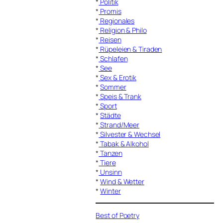
*
Politik
*
Promis
*
Regionales
*
Religion & Philo
*
Reisen
*
Rüpeleien & Tiraden
*
Schlafen
*
See
*
Sex & Erotik
*
Sommer
*
Speis & Trank
*
Sport
*
Städte
*
Strand/Meer
*
Silvester & Wechsel
*
Tabak & Alkohol
*
Tanzen
*
Tiere
*
Unsinn
*
Wind & Wetter
*
Winter
Best of Poetry