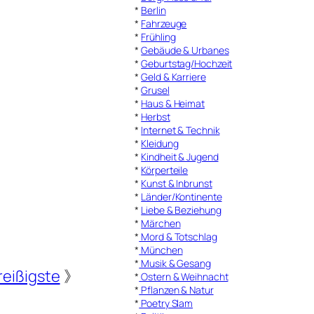
*
Berlin
*
Fahrzeuge
*
Frühling
*
Gebäude & Urbanes
*
Geburtstag/Hochzeit
*
Geld & Karriere
*
Grusel
*
Haus & Heimat
*
Herbst
*
Internet & Technik
*
Kleidung
*
Kindheit & Jugend
*
Körperteile
*
Kunst & Inbrunst
*
Länder/Kontinente
*
Liebe & Beziehung
*
Märchen
*
Mord & Totschlag
*
München
*
Musik & Gesang
eißigste
》
*
Ostern & Weihnacht
*
Pflanzen & Natur
*
Poetry Slam