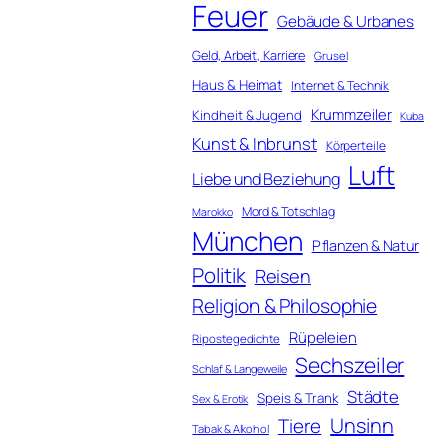
Feuer
Gebäude & Urbanes
Geld, Arbeit, Karriere
Grusel
Haus & Heimat
Internet & Technik
Krummzeiler
Kindheit & Jugend
Kuba
Kunst & Inbrunst
Körperteile
Luft
Liebe und Beziehung
Mord & Totschlag
Marokko
München
Pflanzen & Natur
Politik
Reisen
Religion & Philosophie
Rüpeleien
Ripostegedichte
Sechszeiler
Schlaf & Langeweile
Städte
Speis & Trank
Sex & Erotik
Unsinn
Tiere
Tabak & Alkohol