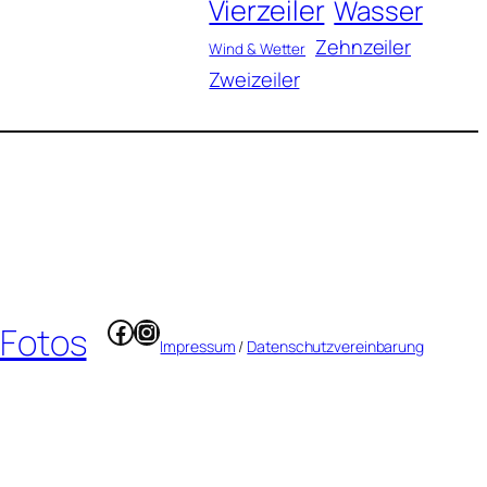
Vierzeiler
Wasser
Zehnzeiler
Wind & Wetter
Zweizeiler
Facebook
Instagram
 Fotos
Impressum
/
Datenschutzvereinbarung