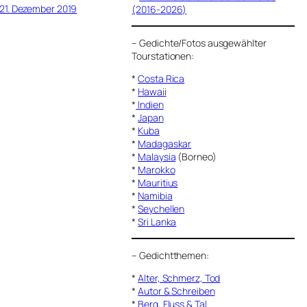
21. Dezember 2019
(2016-2026)
–
Gedichte/Fotos ausgewählter
Tourstationen:
*
Costa Rica
*
Hawaii
*
Indien
*
Japan
*
Kuba
*
Madagaskar
*
Malaysia
(Borneo)
*
Marokko
*
Mauritius
*
Namibia
*
Seychellen
*
Sri Lanka
–
Gedichtthemen
:
*
Alter, Schmerz, Tod
*
Autor & Schreiben
*
Berg, Fluss & Tal