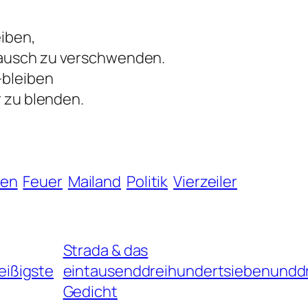
eiben,
Rausch zu verschwenden.
-bleiben
r zu blenden.
ben
Feuer
Mailand
Politik
Vierzeiler
Strada & das
ißigste
eintausenddreihundertsiebenunddr
Gedicht