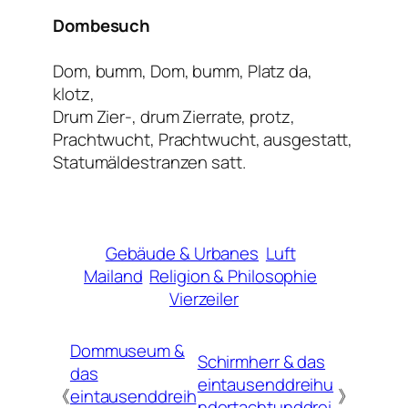
Dombesuch
Dom, bumm, Dom, bumm, Platz da,
klotz,
Drum Zier-, drum Zierrate, protz,
Prachtwucht, Prachtwucht, ausgestatt,
Statumäldestranzen satt.
Gebäude & Urbanes
Luft
Mailand
Religion & Philosophie
Vierzeiler
Dommuseum &
Schirmherr & das
das
eintausenddreihu
《
eintausenddreih
》
ndertachtunddrei