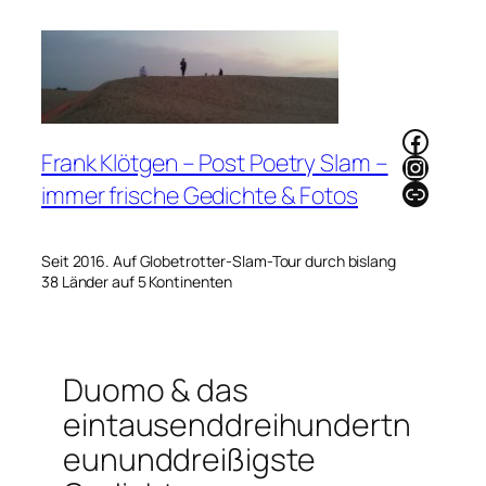
Zum
Inhalt
springen
Faceb
Frank Klötgen – Post Poetry Slam –
Instag
Link
immer frische Gedichte & Fotos
Seit 2016. Auf Globetrotter-Slam-Tour durch bislang
38 Länder auf 5 Kontinenten
Duomo & das
eintausenddreihundertn
eununddreißigste