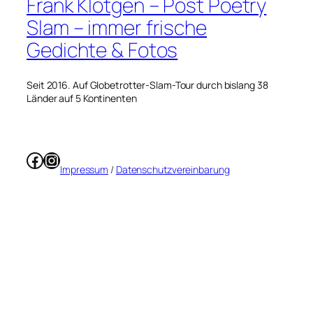
Frank Klötgen – Post Poetry
Slam – immer frische
Gedichte & Fotos
Seit 2016. Auf Globetrotter-Slam-Tour durch bislang 38
Länder auf 5 Kontinenten
Facebook
Instagram
Impressum
/
Datenschutzvereinbarung