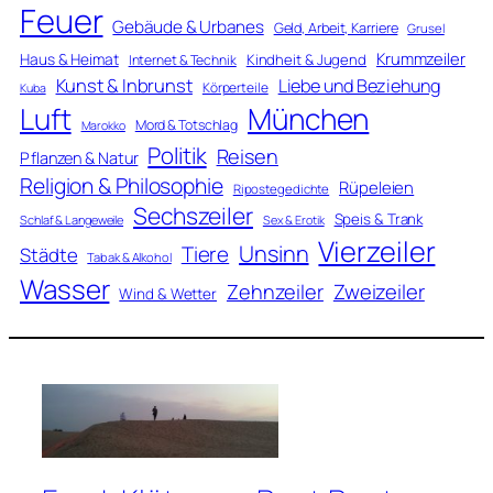
Feuer
Gebäude & Urbanes
Geld, Arbeit, Karriere
Grusel
Krummzeiler
Haus & Heimat
Kindheit & Jugend
Internet & Technik
Kunst & Inbrunst
Liebe und Beziehung
Körperteile
Kuba
Luft
München
Mord & Totschlag
Marokko
Politik
Reisen
Pflanzen & Natur
Religion & Philosophie
Rüpeleien
Ripostegedichte
Sechszeiler
Speis & Trank
Schlaf & Langeweile
Sex & Erotik
Vierzeiler
Unsinn
Tiere
Städte
Tabak & Alkohol
Wasser
Zweizeiler
Zehnzeiler
Wind & Wetter