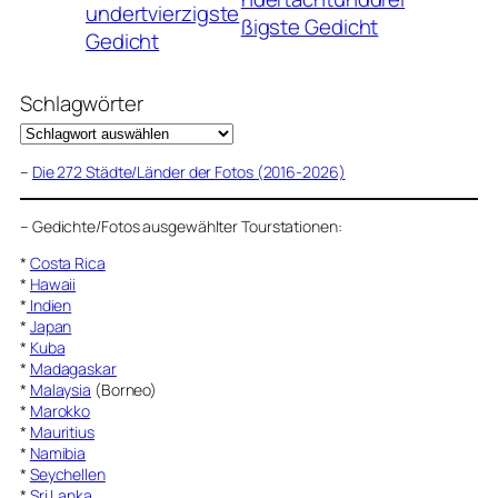
undertvierzigste
ßigste Gedicht
Gedicht
Schlagwörter
–
Die 272 Städte/Länder der Fotos (2016-2026)
–
Gedichte/Fotos ausgewählter Tourstationen:
*
Costa Rica
*
Hawaii
*
Indien
*
Japan
*
Kuba
*
Madagaskar
*
Malaysia
(Borneo)
*
Marokko
*
Mauritius
*
Namibia
*
Seychellen
*
Sri Lanka