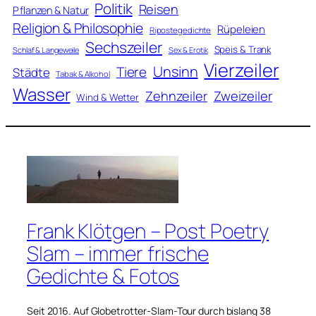
Politik
Reisen
Pflanzen & Natur
Religion & Philosophie
Rüpeleien
Ripostegedichte
Sechszeiler
Speis & Trank
Schlaf & Langeweile
Sex & Erotik
Vierzeiler
Unsinn
Tiere
Städte
Tabak & Alkohol
Wasser
Zweizeiler
Zehnzeiler
Wind & Wetter
Frank Klötgen – Post Poetry
Slam – immer frische
Gedichte & Fotos
Seit 2016. Auf Globetrotter-Slam-Tour durch bislang 38