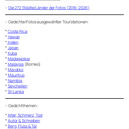
–
Die 272 Städte/Länder der Fotos (2016-2026)
–
Gedichte/Fotos ausgewählter Tourstationen:
*
Costa Rica
*
Hawaii
*
Indien
*
Japan
*
Kuba
*
Madagaskar
*
Malaysia
(Borneo)
*
Marokko
*
Mauritius
*
Namibia
*
Seychellen
*
Sri Lanka
–
Gedichtthemen
:
*
Alter, Schmerz, Tod
*
Autor & Schreiben
*
Berg, Fluss & Tal