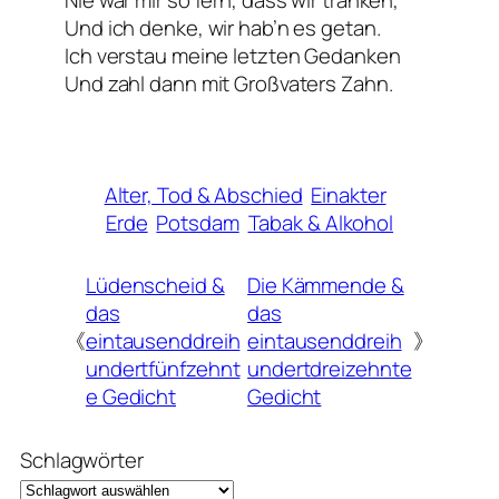
Und ich denke, wir hab’n es getan.
Ich verstau meine letzten Gedanken
Und zahl dann mit Großvaters Zahn.
Alter, Tod & Abschied
Einakter
Erde
Potsdam
Tabak & Alkohol
Lüdenscheid &
Die Kämmende &
das
das
《
eintausenddreih
eintausenddreih
》
undertfünfzehnt
undertdreizehnte
e Gedicht
Gedicht
Schlagwörter