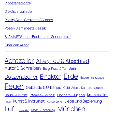
Ripostegedichte
Die Oscarballaden
Poetry Slam Gedichte & Videos
Poetry Slam meets Klassik
SLAMMED! – das Buch – zum Sonderpreis!
Über den Autor
Achtzeiler
Alter, Tod & Abschied
Autor & Schreiben
Berlin
Berg, Fluss & Tal
Erde
Einakter
Dutzendzeiler
Essen
Fahrzeuge
Feuer
Gebäude & Urbanes
Geld, Arbeit, Karriere
Grusel
Krummzeiler
Haus & Heimat
Kindheit & Jugend
Internet & Technik
Kunst & Inbrunst
Liebe und Beziehung
Körperteile
Kuba
Luft
München
Mord & Totschlag
Marokko