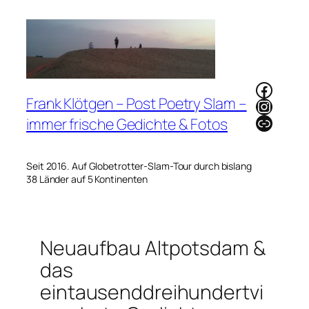
Zum
Inhalt
springen
Faceb
Frank Klötgen – Post Poetry Slam –
Instag
Link
immer frische Gedichte & Fotos
Seit 2016. Auf Globetrotter-Slam-Tour durch bislang
38 Länder auf 5 Kontinenten
Neuaufbau Altpotsdam &
das
eintausenddreihundertvi