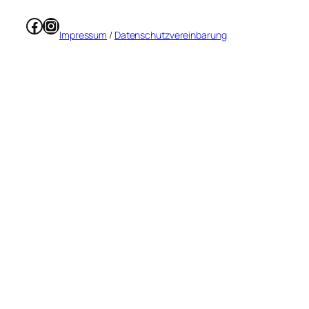
Facebook
Instagram
Impressum
/
Datenschutzvereinbarung