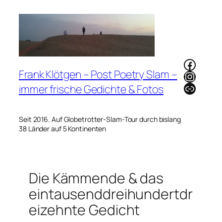
Zum
Inhalt
springen
Faceb
Frank Klötgen – Post Poetry Slam –
Instag
Link
immer frische Gedichte & Fotos
Seit 2016. Auf Globetrotter-Slam-Tour durch bislang
38 Länder auf 5 Kontinenten
Die Kämmende & das
eintausenddreihundertdr
eizehnte Gedicht