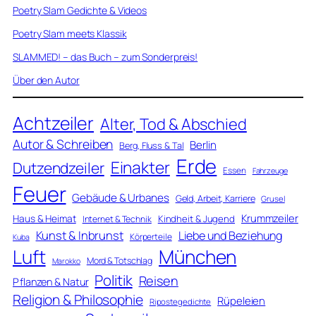
Poetry Slam Gedichte & Videos
Poetry Slam meets Klassik
SLAMMED! – das Buch – zum Sonderpreis!
Über den Autor
Achtzeiler
Alter, Tod & Abschied
Autor & Schreiben
Berlin
Berg, Fluss & Tal
Erde
Einakter
Dutzendzeiler
Essen
Fahrzeuge
Feuer
Gebäude & Urbanes
Geld, Arbeit, Karriere
Grusel
Krummzeiler
Haus & Heimat
Kindheit & Jugend
Internet & Technik
Kunst & Inbrunst
Liebe und Beziehung
Körperteile
Kuba
Luft
München
Mord & Totschlag
Marokko
Politik
Reisen
Pflanzen & Natur
Religion & Philosophie
Rüpeleien
Ripostegedichte