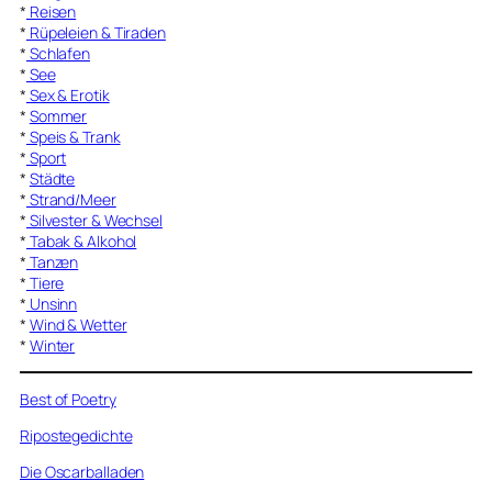
*
Reisen
*
Rüpeleien & Tiraden
*
Schlafen
*
See
*
Sex & Erotik
*
Sommer
*
Speis & Trank
*
Sport
*
Städte
*
Strand/Meer
*
Silvester & Wechsel
*
Tabak & Alkohol
*
Tanzen
*
Tiere
*
Unsinn
*
Wind & Wetter
*
Winter
Best of Poetry
Ripostegedichte
Die Oscarballaden