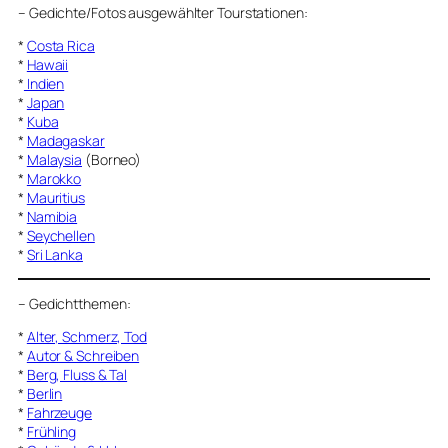
–
Gedichte/Fotos ausgewählter Tourstationen:
*
Costa Rica
*
Hawaii
*
Indien
*
Japan
*
Kuba
*
Madagaskar
*
Malaysia
(Borneo)
*
Marokko
*
Mauritius
*
Namibia
*
Seychellen
*
Sri Lanka
–
Gedichtthemen
:
*
Alter, Schmerz, Tod
*
Autor & Schreiben
*
Berg, Fluss & Tal
*
Berlin
*
Fahrzeuge
*
Frühling