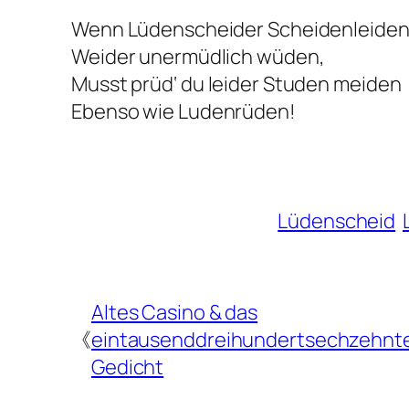
Wenn Lüdenscheider Scheidenleide
Weider unermüdlich wüden,
Musst prüd‘ du leider Studen meiden
Ebenso wie Ludenrüden!
Lüdenscheid
Altes Casino & das
《
eintausenddreihundertsechzehnt
Gedicht