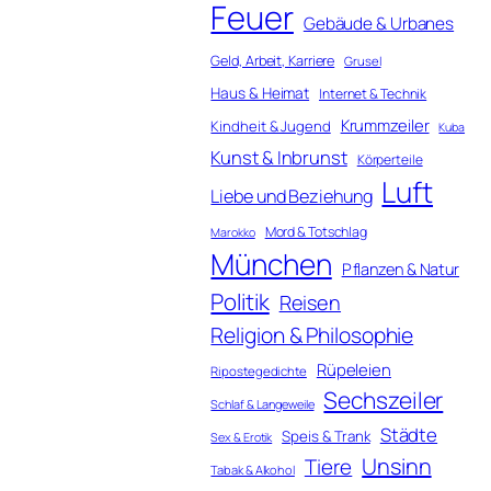
Feuer
Gebäude & Urbanes
Geld, Arbeit, Karriere
Grusel
Haus & Heimat
Internet & Technik
Krummzeiler
Kindheit & Jugend
Kuba
Kunst & Inbrunst
Körperteile
Luft
Liebe und Beziehung
Mord & Totschlag
Marokko
München
Pflanzen & Natur
Politik
Reisen
Religion & Philosophie
Rüpeleien
Ripostegedichte
Sechszeiler
Schlaf & Langeweile
Städte
Speis & Trank
Sex & Erotik
Unsinn
Tiere
Tabak & Alkohol