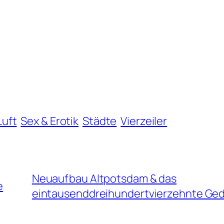
n
Luft
Sex & Erotik
Städte
Vierzeiler
Neuaufbau Altpotsdam & das
e
eintausenddreihundertvierzehnte Ged