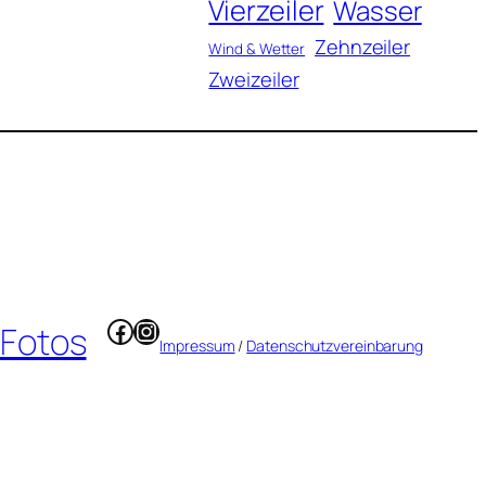
Vierzeiler
Wasser
Zehnzeiler
Wind & Wetter
Zweizeiler
Facebook
Instagram
 Fotos
Impressum
/
Datenschutzvereinbarung