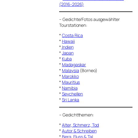
(2016-2026)
–
Gedichte/Fotos ausgewählter
Tourstationen:
*
Costa Rica
*
Hawaii
*
Indien
*
Japan
*
Kuba
*
Madagaskar
*
Malaysia
(Borneo)
*
Marokko
*
Mauritius
*
Namibia
*
Seychellen
*
Sri Lanka
–
Gedichtthemen
:
*
Alter, Schmerz, Tod
*
Autor & Schreiben
*
Berg, Fluss & Tal