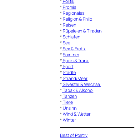
*
Politik
*
Promis
*
Regionales
*
Religion & Philo
*
Reisen
*
Rüpeleien & Tiraden
*
Schlafen
*
See
*
Sex & Erotik
*
Sommer
*
Speis & Trank
*
Sport
*
Städte
*
Strand/Meer
*
Silvester & Wechsel
*
Tabak & Alkohol
*
Tanzen
*
Tiere
*
Unsinn
*
Wind & Wetter
*
Winter
Best of Poetry