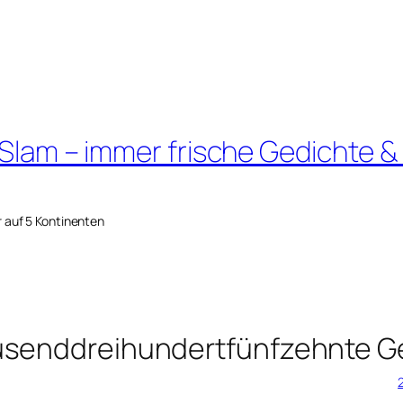
 Slam – immer frische Gedichte &
r auf 5 Kontinenten
usenddreihundertfünfzehnte G