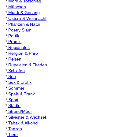
*
Mord & Totschlag
*
München
*
Musik & Gesang
*
Ostern & Weihnacht
*
Pflanzen & Natur
*
Poetry Slam
*
Politik
*
Promis
*
Regionales
*
Religion & Philo
*
Reisen
*
Rüpeleien & Tiraden
*
Schlafen
*
See
*
Sex & Erotik
*
Sommer
*
Speis & Trank
*
Sport
*
Städte
*
Strand/Meer
*
Silvester & Wechsel
*
Tabak & Alkohol
*
Tanzen
*
Tiere