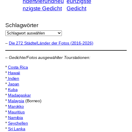
ndertvierundneu
eunzigste
nzigste Gedicht
Gedicht
Schlagwörter
–
Die 272 Städte/Länder der Fotos (2016-2026)
–
Gedichte/Fotos ausgewählter Tourstationen:
*
Costa Rica
*
Hawaii
*
Indien
*
Japan
*
Kuba
*
Madagaskar
*
Malaysia
(Borneo)
*
Marokko
*
Mauritius
*
Namibia
*
Seychellen
*
Sri Lanka