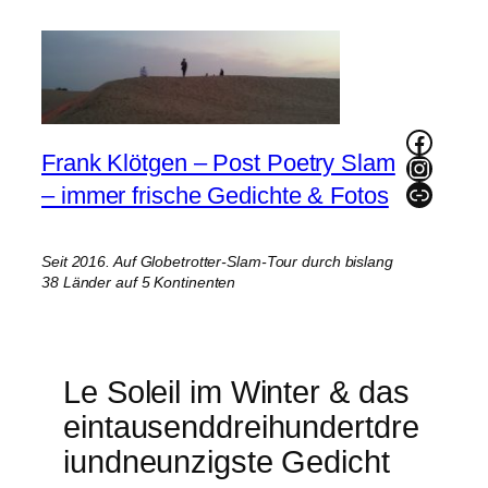
Zum
Inhalt
springen
Faceb
Frank Klötgen – Post Poetry Slam
Instag
Link
– immer frische Gedichte & Fotos
Seit 2016. Auf Globetrotter-Slam-Tour durch bislang
38 Länder auf 5 Kontinenten
Le Soleil im Winter & das
eintausenddreihundertdre
iundneunzigste Gedicht