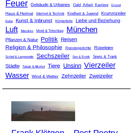
Feuer
Gebäude & Urbanes
Geld, Arbeit, Karriere
Grusel
Krummzeiler
Haus & Heimat
Kindheit & Jugend
Internet & Technik
Kunst & Inbrunst
Liebe und Beziehung
Körperteile
Kuba
Luft
München
Mord & Totschlag
Marokko
Politik
Reisen
Pflanzen & Natur
Religion & Philosophie
Rüpeleien
Ripostegedichte
Sechszeiler
Speis & Trank
Schlaf & Langeweile
Sex & Erotik
Vierzeiler
Unsinn
Tiere
Städte
Tabak & Alkohol
Wasser
Zweizeiler
Zehnzeiler
Wind & Wetter
Frank Klötgen – Post Poetry