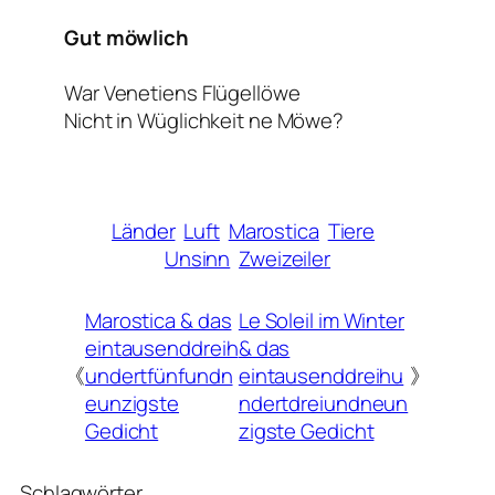
Gut möwlich
War Venetiens Flügellöwe
Nicht in Wüglichkeit ne Möwe?
Länder
Luft
Marostica
Tiere
Unsinn
Zweizeiler
Marostica & das
Le Soleil im Winter
eintausenddreih
& das
《
undertfünfundn
eintausenddreihu
》
eunzigste
ndertdreiundneun
Gedicht
zigste Gedicht
Schlagwörter