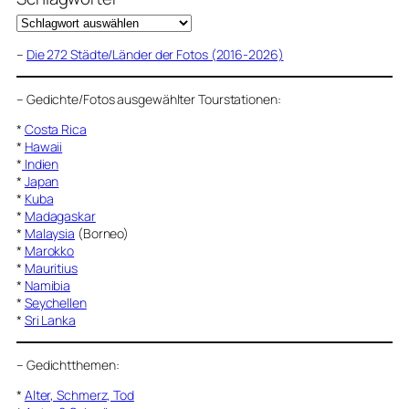
–
Die 272 Städte/Länder der Fotos (2016-2026)
–
Gedichte/Fotos ausgewählter Tourstationen:
*
Costa Rica
*
Hawaii
*
Indien
*
Japan
*
Kuba
*
Madagaskar
*
Malaysia
(Borneo)
*
Marokko
*
Mauritius
*
Namibia
*
Seychellen
*
Sri Lanka
–
Gedichtthemen
:
*
Alter, Schmerz, Tod