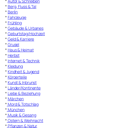
*
Autor & Schreiben
*
Berg, Fluss & Tal
*
Berlin
*
Fahrzeuge
*
Frühling
*
Gebäude & Urbanes
*
Geburtstag/Hochzeit
*
Geld & Karriere
*
Grusel
*
Haus & Heimat
*
Herbst
*
Internet & Technik
*
Kleidung
*
Kindheit & Jugend
*
Körperteile
*
Kunst & Inbrunst
*
Länder/Kontinente
*
Liebe & Beziehung
*
Märchen
*
Mord & Totschlag
*
München
*
Musik & Gesang
*
Ostern & Weihnacht
*
Pflanzen & Natur