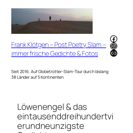
Zum
Inhalt
springen
Faceb
Frank Klötgen – Post Poetry Slam –
Instag
Link
immer frische Gedichte & Fotos
Seit 2016. Auf Globetrotter-Slam-Tour durch bislang
38 Länder auf 5 Kontinenten
Löwenengel & das
eintausenddreihundertvi
erundneunzigste