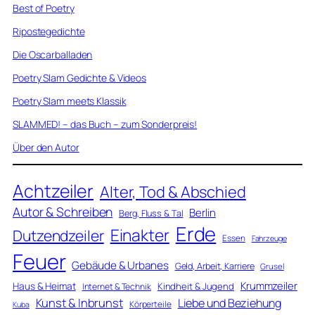
Best of Poetry
Ripostegedichte
Die Oscarballaden
Poetry Slam Gedichte & Videos
Poetry Slam meets Klassik
SLAMMED! – das Buch – zum Sonderpreis!
Über den Autor
Achtzeiler
Alter, Tod & Abschied
Autor & Schreiben
Berlin
Berg, Fluss & Tal
Erde
Einakter
Dutzendzeiler
Essen
Fahrzeuge
Feuer
Gebäude & Urbanes
Geld, Arbeit, Karriere
Grusel
Krummzeiler
Haus & Heimat
Kindheit & Jugend
Internet & Technik
Kunst & Inbrunst
Liebe und Beziehung
Körperteile
Kuba