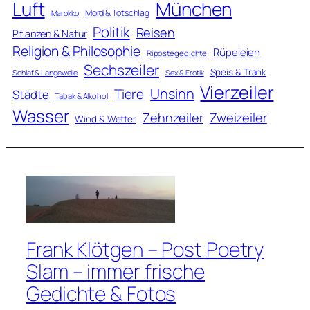
Luft
München
Mord & Totschlag
Marokko
Politik
Reisen
Pflanzen & Natur
Religion & Philosophie
Rüpeleien
Ripostegedichte
Sechszeiler
Speis & Trank
Schlaf & Langeweile
Sex & Erotik
Vierzeiler
Unsinn
Tiere
Städte
Tabak & Alkohol
Wasser
Zweizeiler
Zehnzeiler
Wind & Wetter
Frank Klötgen – Post Poetry
Slam – immer frische
Gedichte & Fotos