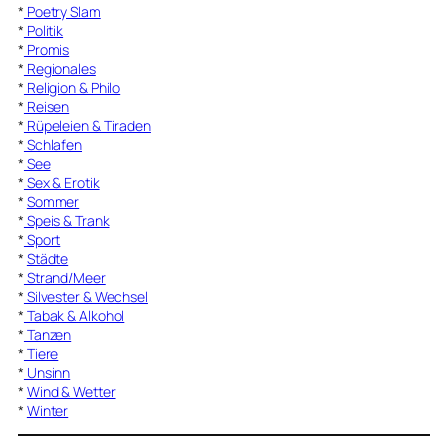
*
Poetry Slam
*
Politik
*
Promis
*
Regionales
*
Religion & Philo
*
Reisen
*
Rüpeleien & Tiraden
*
Schlafen
*
See
*
Sex & Erotik
*
Sommer
*
Speis & Trank
*
Sport
*
Städte
*
Strand/Meer
*
Silvester & Wechsel
*
Tabak & Alkohol
*
Tanzen
*
Tiere
*
Unsinn
*
Wind & Wetter
*
Winter