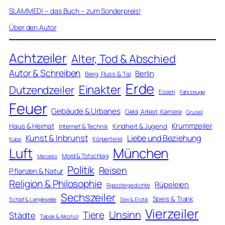
SLAMMED! – das Buch – zum Sonderpreis!
Über den Autor
Achtzeiler
Alter, Tod & Abschied
Autor & Schreiben
Berlin
Berg, Fluss & Tal
Erde
Einakter
Dutzendzeiler
Essen
Fahrzeuge
Feuer
Gebäude & Urbanes
Geld, Arbeit, Karriere
Grusel
Krummzeiler
Haus & Heimat
Kindheit & Jugend
Internet & Technik
Kunst & Inbrunst
Liebe und Beziehung
Körperteile
Kuba
Luft
München
Mord & Totschlag
Marokko
Politik
Reisen
Pflanzen & Natur
Religion & Philosophie
Rüpeleien
Ripostegedichte
Sechszeiler
Speis & Trank
Schlaf & Langeweile
Sex & Erotik
Vierzeiler
Unsinn
Tiere
Städte
Tabak & Alkohol