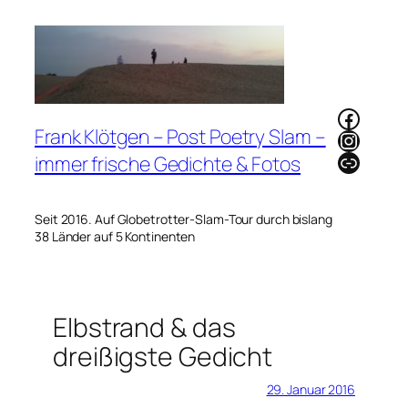
Zum
Inhalt
springen
Faceb
Frank Klötgen – Post Poetry Slam –
Instag
Link
immer frische Gedichte & Fotos
Seit 2016. Auf Globetrotter-Slam-Tour durch bislang
38 Länder auf 5 Kontinenten
Elbstrand & das
dreißigste Gedicht
29. Januar 2016