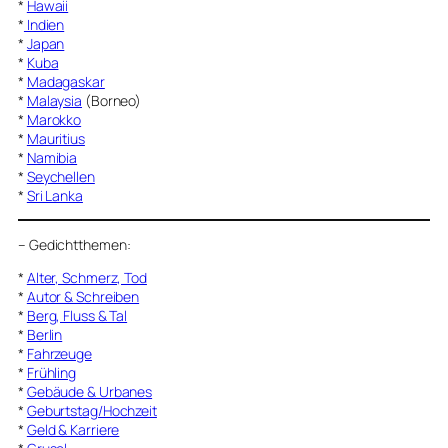
*
Hawaii
*
Indien
*
Japan
*
Kuba
*
Madagaskar
*
Malaysia
(Borneo)
*
Marokko
*
Mauritius
*
Namibia
*
Seychellen
*
Sri Lanka
–
Gedichtthemen
:
*
Alter, Schmerz, Tod
*
Autor & Schreiben
*
Berg, Fluss & Tal
*
Berlin
*
Fahrzeuge
*
Frühling
*
Gebäude & Urbanes
*
Geburtstag/Hochzeit
*
Geld & Karriere