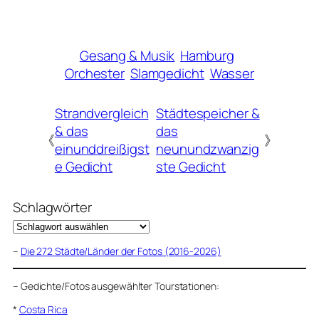
Gesang & Musik
Hamburg
Orchester
Slamgedicht
Wasser
Strandvergleich
Städtespeicher &
& das
das
《
》
einunddreißigst
neunundzwanzig
e Gedicht
ste Gedicht
Schlagwörter
–
Die 272 Städte/Länder der Fotos (2016-2026)
–
Gedichte/Fotos ausgewählter Tourstationen:
*
Costa Rica