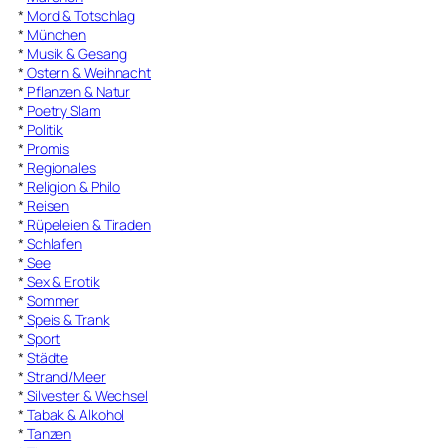
*
Mord & Totschlag
*
München
*
Musik & Gesang
*
Ostern & Weihnacht
*
Pflanzen & Natur
*
Poetry Slam
*
Politik
*
Promis
*
Regionales
*
Religion & Philo
*
Reisen
*
Rüpeleien & Tiraden
*
Schlafen
*
See
*
Sex & Erotik
*
Sommer
*
Speis & Trank
*
Sport
*
Städte
*
Strand/Meer
*
Silvester & Wechsel
*
Tabak & Alkohol
*
Tanzen