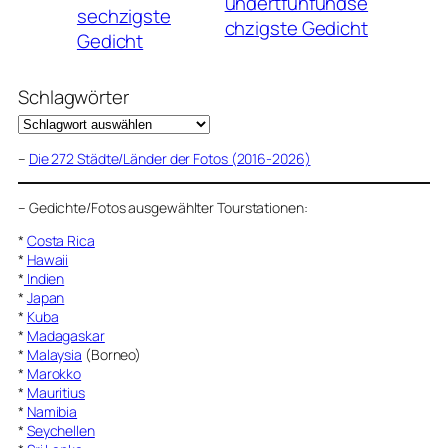
undertfünfundse
sechzigste
chzigste Gedicht
Gedicht
Schlagwörter
–
Die 272 Städte/Länder der Fotos (2016-2026)
–
Gedichte/Fotos ausgewählter Tourstationen:
*
Costa Rica
*
Hawaii
*
Indien
*
Japan
*
Kuba
*
Madagaskar
*
Malaysia
(Borneo)
*
Marokko
*
Mauritius
*
Namibia
*
Seychellen