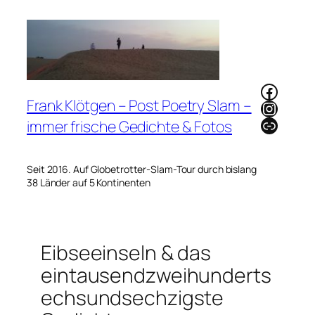
Zum
Inhalt
springen
Faceb
Frank Klötgen – Post Poetry Slam –
Instag
Link
immer frische Gedichte & Fotos
Seit 2016. Auf Globetrotter-Slam-Tour durch bislang
38 Länder auf 5 Kontinenten
Eibseeinseln & das
eintausendzweihunderts
echsundsechzigste