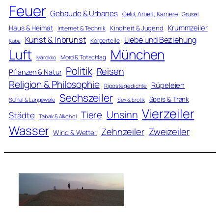
Feuer
Gebäude & Urbanes
Geld, Arbeit, Karriere
Grusel
Krummzeiler
Haus & Heimat
Kindheit & Jugend
Internet & Technik
Kunst & Inbrunst
Liebe und Beziehung
Körperteile
Kuba
Luft
München
Mord & Totschlag
Marokko
Politik
Reisen
Pflanzen & Natur
Religion & Philosophie
Rüpeleien
Ripostegedichte
Sechszeiler
Speis & Trank
Schlaf & Langeweile
Sex & Erotik
Vierzeiler
Unsinn
Tiere
Städte
Tabak & Alkohol
Wasser
Zweizeiler
Zehnzeiler
Wind & Wetter