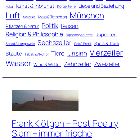
Kunst & Inbrunst
Liebe und Beziehung
Körperteile
Kuba
Luft
München
Mord & Totschlag
Marokko
Politik
Reisen
Pflanzen & Natur
Religion & Philosophie
Rüpeleien
Ripostegedichte
Sechszeiler
Speis & Trank
Schlaf & Langeweile
Sex & Erotik
Vierzeiler
Unsinn
Tiere
Städte
Tabak & Alkohol
Wasser
Zweizeiler
Zehnzeiler
Wind & Wetter
Frank Klötgen – Post Poetry
Slam – immer frische