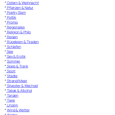
*
Ostern & Weihnacht
*
Pflanzen & Natur
*
Poetry Slam
*
Politik
*
Promis
*
Regionales
*
Religion & Philo
*
Reisen
*
Rüpeleien & Tiraden
*
Schlafen
*
See
*
Sex & Erotik
*
Sommer
*
Speis & Trank
*
Sport
*
Städte
*
Strand/Meer
*
Silvester & Wechsel
*
Tabak & Alkohol
*
Tanzen
*
Tiere
*
Unsinn
*
Wind & Wetter
*
Winter