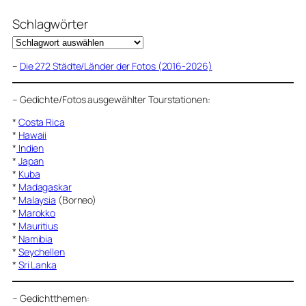
Schlagwörter
–
Die 272 Städte/Länder der Fotos (2016-2026)
–
Gedichte/Fotos ausgewählter Tourstationen:
*
Costa Rica
*
Hawaii
*
Indien
*
Japan
*
Kuba
*
Madagaskar
*
Malaysia
(Borneo)
*
Marokko
*
Mauritius
*
Namibia
*
Seychellen
*
Sri Lanka
–
Gedichtthemen
: