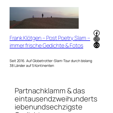
Zum
Inhalt
springen
Faceb
Frank Klötgen – Post Poetry Slam –
Instag
Link
immer frische Gedichte & Fotos
Seit 2016. Auf Globetrotter-Slam-Tour durch bislang
38 Länder auf 5 Kontinenten
Partnachklamm & das
eintausendzweihunderts
iebenundsechzigste