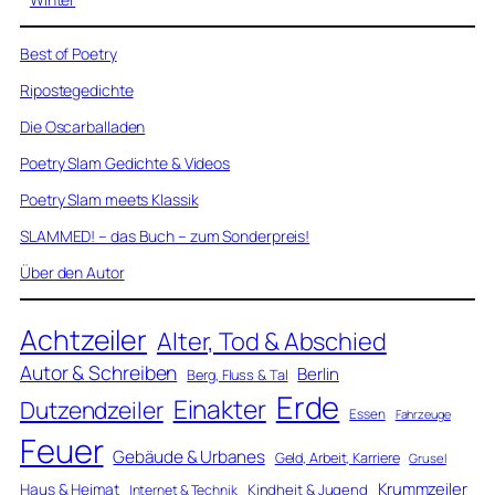
Best of Poetry
Ripostegedichte
Die Oscarballaden
Poetry Slam Gedichte & Videos
Poetry Slam meets Klassik
SLAMMED! – das Buch – zum Sonderpreis!
Über den Autor
Achtzeiler
Alter, Tod & Abschied
Autor & Schreiben
Berlin
Berg, Fluss & Tal
Erde
Einakter
Dutzendzeiler
Essen
Fahrzeuge
Feuer
Gebäude & Urbanes
Geld, Arbeit, Karriere
Grusel
Krummzeiler
Haus & Heimat
Kindheit & Jugend
Internet & Technik