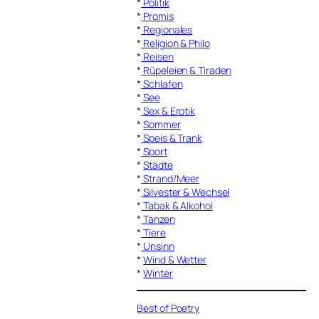
*
Politik
*
Promis
*
Regionales
*
Religion & Philo
*
Reisen
*
Rüpeleien & Tiraden
*
Schlafen
*
See
*
Sex & Erotik
*
Sommer
*
Speis & Trank
*
Sport
*
Städte
*
Strand/Meer
*
Silvester & Wechsel
*
Tabak & Alkohol
*
Tanzen
*
Tiere
*
Unsinn
*
Wind & Wetter
*
Winter
Best of Poetry