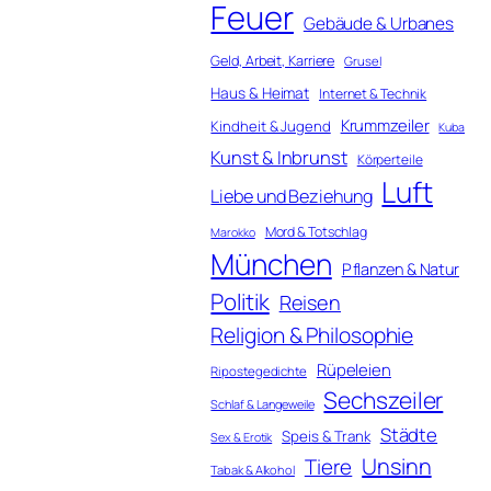
Feuer
Gebäude & Urbanes
Geld, Arbeit, Karriere
Grusel
Haus & Heimat
Internet & Technik
Krummzeiler
Kindheit & Jugend
Kuba
Kunst & Inbrunst
Körperteile
Luft
Liebe und Beziehung
Mord & Totschlag
Marokko
München
Pflanzen & Natur
Politik
Reisen
Religion & Philosophie
Rüpeleien
Ripostegedichte
Sechszeiler
Schlaf & Langeweile
Städte
Speis & Trank
Sex & Erotik
Unsinn
Tiere
Tabak & Alkohol