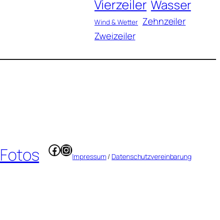
Vierzeiler
Wasser
Zehnzeiler
Wind & Wetter
Zweizeiler
Facebook
Instagram
 Fotos
Impressum
/
Datenschutzvereinbarung