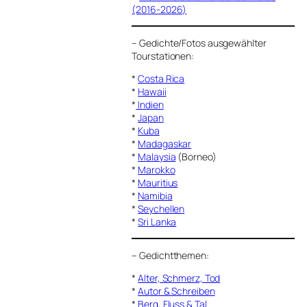
(2016-2026)
–
Gedichte/Fotos ausgewählter
Tourstationen:
*
Costa Rica
*
Hawaii
*
Indien
*
Japan
*
Kuba
*
Madagaskar
*
Malaysia
(Borneo)
*
Marokko
*
Mauritius
*
Namibia
*
Seychellen
*
Sri Lanka
–
Gedichtthemen
:
*
Alter, Schmerz, Tod
*
Autor & Schreiben
*
Berg, Fluss & Tal