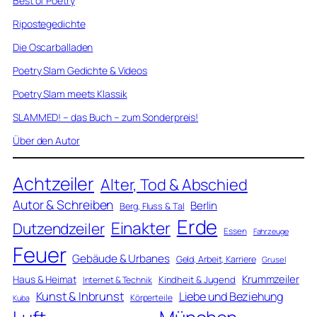
Best of Poetry
Ripostegedichte
Die Oscarballaden
Poetry Slam Gedichte & Videos
Poetry Slam meets Klassik
SLAMMED! – das Buch – zum Sonderpreis!
Über den Autor
Achtzeiler
Alter, Tod & Abschied
Autor & Schreiben
Berlin
Berg, Fluss & Tal
Erde
Einakter
Dutzendzeiler
Essen
Fahrzeuge
Feuer
Gebäude & Urbanes
Geld, Arbeit, Karriere
Grusel
Krummzeiler
Haus & Heimat
Kindheit & Jugend
Internet & Technik
Kunst & Inbrunst
Liebe und Beziehung
Körperteile
Kuba