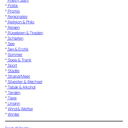
*
Poetry Slam
*
Politik
*
Promis
*
Regionales
*
Religion & Philo
*
Reisen
*
Rüpeleien & Tiraden
*
Schlafen
*
See
*
Sex & Erotik
*
Sommer
*
Speis & Trank
*
Sport
*
Städte
*
Strand/Meer
*
Silvester & Wechsel
*
Tabak & Alkohol
*
Tanzen
*
Tiere
*
Unsinn
*
Wind & Wetter
*
Winter