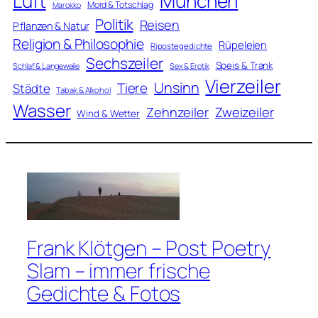
Luft
München
Mord & Totschlag
Marokko
Politik
Reisen
Pflanzen & Natur
Religion & Philosophie
Rüpeleien
Ripostegedichte
Sechszeiler
Speis & Trank
Schlaf & Langeweile
Sex & Erotik
Vierzeiler
Unsinn
Tiere
Städte
Tabak & Alkohol
Wasser
Zweizeiler
Zehnzeiler
Wind & Wetter
Frank Klötgen – Post Poetry
Slam – immer frische
Gedichte & Fotos