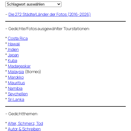
–
Die 272 Städte/Länder der Fotos (2016-2026)
–
Gedichte/Fotos ausgewählter Tourstationen:
*
Costa Rica
*
Hawaii
*
Indien
*
Japan
*
Kuba
*
Madagaskar
*
Malaysia
(Borneo)
*
Marokko
*
Mauritius
*
Namibia
*
Seychellen
*
Sri Lanka
–
Gedichtthemen
:
*
Alter, Schmerz, Tod
*
Autor & Schreiben