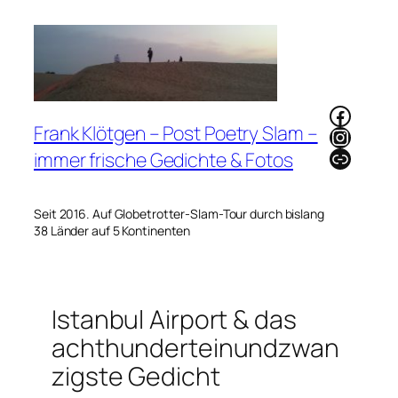
Zum
Inhalt
springen
Faceb
Frank Klötgen – Post Poetry Slam –
Instag
Link
immer frische Gedichte & Fotos
Seit 2016. Auf Globetrotter-Slam-Tour durch bislang
38 Länder auf 5 Kontinenten
Istanbul Airport & das
achthunderteinundzwan
zigste Gedicht