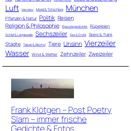
Luft
München
Mord & Totschlag
Marokko
Politik
Reisen
Pflanzen & Natur
Religion & Philosophie
Rüpeleien
Ripostegedichte
Sechszeiler
Speis & Trank
Schlaf & Langeweile
Sex & Erotik
Vierzeiler
Unsinn
Tiere
Städte
Tabak & Alkohol
Wasser
Zweizeiler
Zehnzeiler
Wind & Wetter
Frank Klötgen – Post Poetry
Slam – immer frische
Gedichte & Fotos