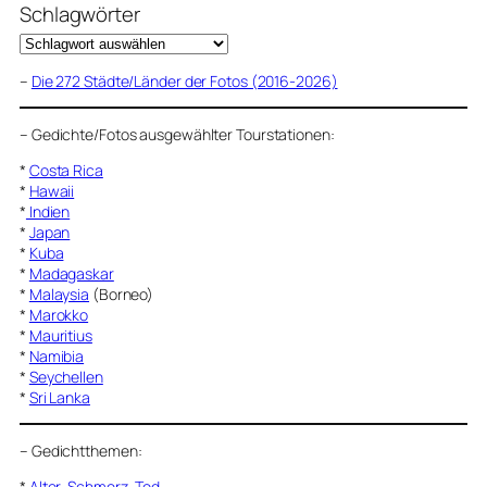
Schlagwörter
–
Die 272 Städte/Länder der Fotos (2016-2026)
–
Gedichte/Fotos ausgewählter Tourstationen:
*
Costa Rica
*
Hawaii
*
Indien
*
Japan
*
Kuba
*
Madagaskar
*
Malaysia
(Borneo)
*
Marokko
*
Mauritius
*
Namibia
*
Seychellen
*
Sri Lanka
–
Gedichtthemen
:
*
Alter, Schmerz, Tod