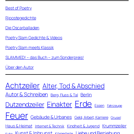
Best of Poetry
Ripostegedichte
Die Oscarballaden
Poetry Slam Gedichte & Videos
Poetry Slam meets Klassik
SLAMMED! – das Buch – zum Sonderpreis!
Über den Autor
Achtzeiler
Alter, Tod & Abschied
Autor & Schreiben
Berlin
Berg, Fluss & Tal
Erde
Einakter
Dutzendzeiler
Essen
Fahrzeuge
Feuer
Gebäude & Urbanes
Geld, Arbeit, Karriere
Grusel
Krummzeiler
Haus & Heimat
Kindheit & Jugend
Internet & Technik
Kunst & Inbrunst
Liebe und Beziehung
Körperteile
Kuba