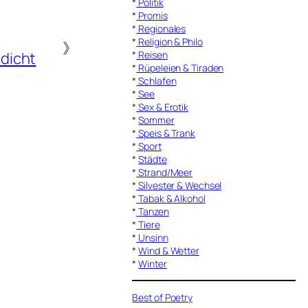
*
Politik
*
Promis
*
Regionales
*
Religion & Philo
》
*
Reisen
dicht
*
Rüpeleien & Tiraden
*
Schlafen
*
See
*
Sex & Erotik
*
Sommer
*
Speis & Trank
*
Sport
*
Städte
*
Strand/Meer
*
Silvester & Wechsel
*
Tabak & Alkohol
*
Tanzen
*
Tiere
*
Unsinn
*
Wind & Wetter
*
Winter
Best of Poetry