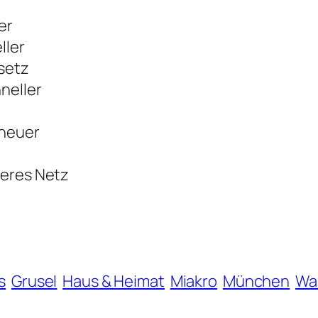
er
ller
setz
neller
 heuer
feres Netz
s
Grusel
Haus & Heimat
Miakro
München
Wa