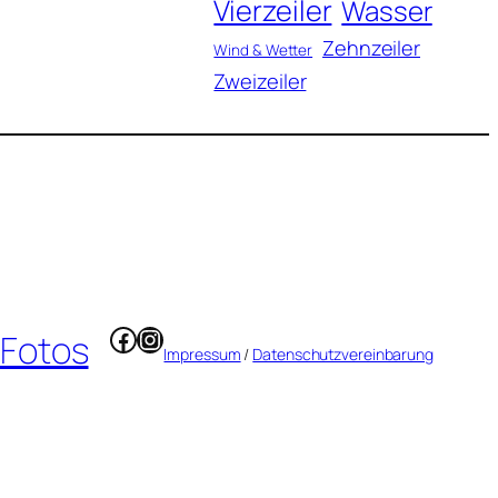
Vierzeiler
Wasser
Zehnzeiler
Wind & Wetter
Zweizeiler
Facebook
Instagram
 Fotos
Impressum
/
Datenschutzvereinbarung