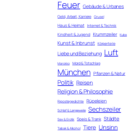
Feuer
Gebäude & Urbanes
Geld, Arbeit, Karriere
Grusel
Haus & Heimat
Internet & Technik
Krummzeiler
Kindheit & Jugend
Kuba
Kunst & Inbrunst
Körperteile
Luft
Liebe und Beziehung
Mord & Totschlag
Marokko
München
Pflanzen & Natur
Politik
Reisen
Religion & Philosophie
Rüpeleien
Ripostegedichte
Sechszeiler
Schlaf & Langeweile
Städte
Speis & Trank
Sex & Erotik
Unsinn
Tiere
Tabak & Alkohol