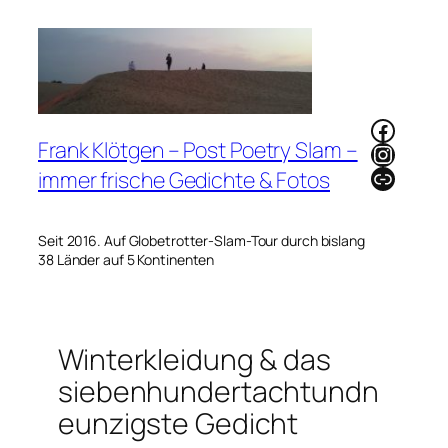
Zum
Inhalt
springen
Faceb
Frank Klötgen – Post Poetry Slam –
Instag
Link
immer frische Gedichte & Fotos
Seit 2016. Auf Globetrotter-Slam-Tour durch bislang
38 Länder auf 5 Kontinenten
Winterkleidung & das
siebenhundertachtundn
eunzigste Gedicht