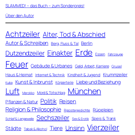
SLAMMED! – das Buch – zum Sonderpreis!
Über den Autor
Achtzeiler
Alter, Tod & Abschied
Autor & Schreiben
Berlin
Berg, Fluss & Tal
Erde
Einakter
Dutzendzeiler
Essen
Fahrzeuge
Feuer
Gebäude & Urbanes
Geld, Arbeit, Karriere
Grusel
Krummzeiler
Haus & Heimat
Kindheit & Jugend
Internet & Technik
Kunst & Inbrunst
Liebe und Beziehung
Körperteile
Kuba
Luft
München
Mord & Totschlag
Marokko
Politik
Reisen
Pflanzen & Natur
Religion & Philosophie
Rüpeleien
Ripostegedichte
Sechszeiler
Speis & Trank
Schlaf & Langeweile
Sex & Erotik
Vierzeiler
Unsinn
Tiere
Städte
Tabak & Alkohol