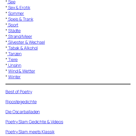
*
See
*
Sex & Erotik
*
Sommer
*
Speis & Trank
*
Sport
*
Städte
*
Strand/Meer
*
Silvester & Wechsel
*
Tabak & Alkohol
*
Tanzen
*
Tiere
*
Unsinn
*
Wind & Wetter
*
Winter
Best of Poetry
Ripostegedichte
Die Oscarballaden
Poetry Slam Gedichte & Videos
Poetry Slam meets Klassik