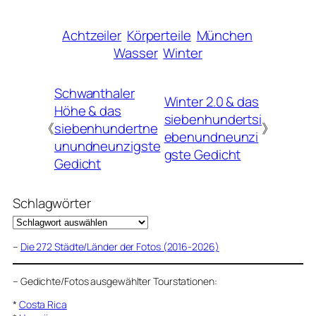
Achtzeiler
Körperteile
München
Wasser
Winter
Schwanthaler
Winter 2.0 & das
Höhe & das
siebenhundertsi
《
siebenhundertne
》
ebenundneunzi
unundneunzigste
gste Gedicht
Gedicht
Schlagwörter
–
Die 272 Städte/Länder der Fotos (2016-2026)
–
Gedichte/Fotos ausgewählter Tourstationen:
*
Costa Rica