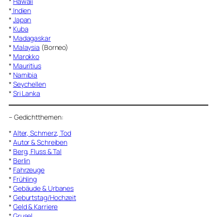
*
Hawaii
*
Indien
*
Japan
*
Kuba
*
Madagaskar
*
Malaysia
(Borneo)
*
Marokko
*
Mauritius
*
Namibia
*
Seychellen
*
Sri Lanka
–
Gedichtthemen
:
*
Alter, Schmerz, Tod
*
Autor & Schreiben
*
Berg, Fluss & Tal
*
Berlin
*
Fahrzeuge
*
Frühling
*
Gebäude & Urbanes
*
Geburtstag/Hochzeit
*
Geld & Karriere
*
Grusel