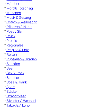
*
Märchen
*
Mord & Totschlag
*
München
*
Musik & Gesang
*
Ostern & Weihnacht
*
Pflanzen & Natur
*
Poetry Slam
*
Politik
*
Promis
*
Regionales
*
Religion & Philo
*
Reisen
*
Rüpeleien & Tiraden
*
Schlafen
*
See
*
Sex & Erotik
*
Sommer
*
Speis & Trank
*
Sport
*
Städte
*
Strand/Meer
*
Silvester & Wechsel
*
Tabak & Alkohol