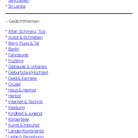
*
Seychellen
*
Sri Lanka
–
Gedichtthemen
:
*
Alter, Schmerz, Tod
*
Autor & Schreiben
*
Berg, Fluss & Tal
*
Berlin
*
Fahrzeuge
*
Frühling
*
Gebäude & Urbanes
*
Geburtstag/Hochzeit
*
Geld & Karriere
*
Grusel
*
Haus & Heimat
*
Herbst
*
Internet & Technik
*
Kleidung
*
Kindheit & Jugend
*
Körperteile
*
Kunst & Inbrunst
*
Länder/Kontinente
*
Liebe & Beziehung