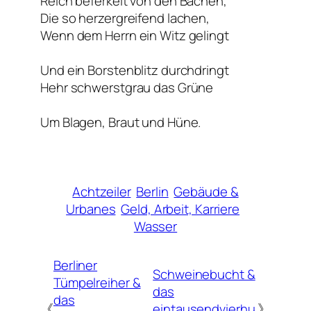
Reich beferkelt von den Bachen,
Die so herzergreifend lachen,
Wenn dem Herrn ein Witz gelingt
Und ein Borstenblitz durchdringt
Hehr schwerstgrau das Grüne
Um Blagen, Braut und Hüne.
Achtzeiler
Berlin
Gebäude &
Urbanes
Geld, Arbeit, Karriere
Wasser
Berliner
Schweinebucht &
Tümpelreiher &
das
das
《
eintausendvierhu
》