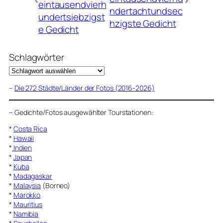
eintausendvierh
ndertachtundsec
undertsiebzigst
hzigste Gedicht
e Gedicht
Schlagwörter
–
Die 272 Städte/Länder der Fotos (2016-2026)
–
Gedichte/Fotos ausgewählter Tourstationen:
*
Costa Rica
*
Hawaii
*
Indien
*
Japan
*
Kuba
*
Madagaskar
*
Malaysia
(Borneo)
*
Marokko
*
Mauritius
*
Namibia