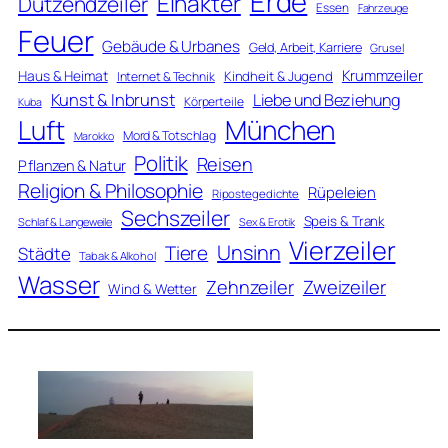
Erde
Einakter
Dutzendzeiler
Essen
Fahrzeuge
Feuer
Gebäude & Urbanes
Geld, Arbeit, Karriere
Grusel
Krummzeiler
Haus & Heimat
Kindheit & Jugend
Internet & Technik
Kunst & Inbrunst
Liebe und Beziehung
Körperteile
Kuba
Luft
München
Mord & Totschlag
Marokko
Politik
Reisen
Pflanzen & Natur
Religion & Philosophie
Rüpeleien
Ripostegedichte
Sechszeiler
Speis & Trank
Schlaf & Langeweile
Sex & Erotik
Vierzeiler
Unsinn
Tiere
Städte
Tabak & Alkohol
Wasser
Zweizeiler
Zehnzeiler
Wind & Wetter