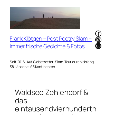
Zum
Inhalt
springen
Faceb
Frank Klötgen – Post Poetry Slam –
Instag
Link
immer frische Gedichte & Fotos
Seit 2016. Auf Globetrotter-Slam-Tour durch bislang
38 Länder auf 5 Kontinenten
Waldsee Zehlendorf &
das
eintausendvierhundertn