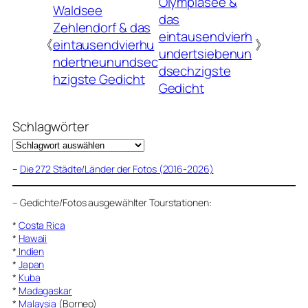
Olympiasee &
Waldsee
das
Zehlendorf & das
eintausendvierh
《
eintausendvierhu
》
undertsiebenun
ndertneunundsec
dsechzigste
hzigste Gedicht
Gedicht
Schlagwörter
–
Die 272 Städte/Länder der Fotos (2016-2026)
–
Gedichte/Fotos ausgewählter Tourstationen:
*
Costa Rica
*
Hawaii
*
Indien
*
Japan
*
Kuba
*
Madagaskar
*
Malaysia
(Borneo)