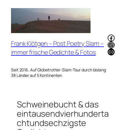
Zum
Inhalt
springen
Faceb
Frank Klötgen – Post Poetry Slam –
Instag
Link
immer frische Gedichte & Fotos
Seit 2016. Auf Globetrotter-Slam-Tour durch bislang
38 Länder auf 5 Kontinenten
Schweinebucht & das
eintausendvierhunderta
chtundsechzigste