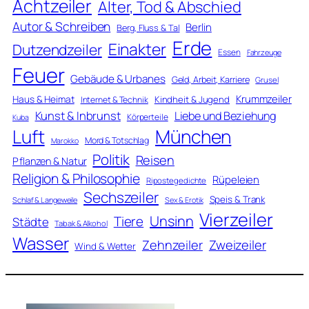
Achtzeiler
Alter, Tod & Abschied
Autor & Schreiben
Berlin
Berg, Fluss & Tal
Erde
Einakter
Dutzendzeiler
Essen
Fahrzeuge
Feuer
Gebäude & Urbanes
Geld, Arbeit, Karriere
Grusel
Krummzeiler
Haus & Heimat
Kindheit & Jugend
Internet & Technik
Kunst & Inbrunst
Liebe und Beziehung
Körperteile
Kuba
Luft
München
Mord & Totschlag
Marokko
Politik
Reisen
Pflanzen & Natur
Religion & Philosophie
Rüpeleien
Ripostegedichte
Sechszeiler
Speis & Trank
Schlaf & Langeweile
Sex & Erotik
Vierzeiler
Unsinn
Tiere
Städte
Tabak & Alkohol
Wasser
Zweizeiler
Zehnzeiler
Wind & Wetter