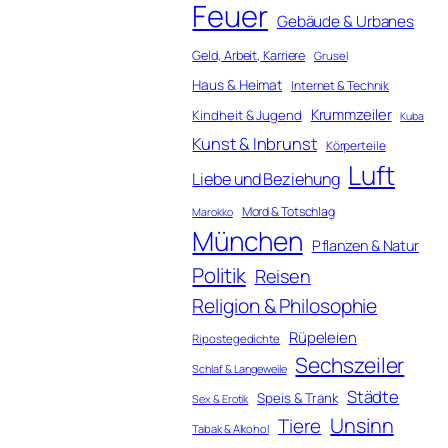
Feuer
Gebäude & Urbanes
Geld, Arbeit, Karriere
Grusel
Haus & Heimat
Internet & Technik
Krummzeiler
Kindheit & Jugend
Kuba
Kunst & Inbrunst
Körperteile
Luft
Liebe und Beziehung
Mord & Totschlag
Marokko
München
Pflanzen & Natur
Politik
Reisen
Religion & Philosophie
Rüpeleien
Ripostegedichte
Sechszeiler
Schlaf & Langeweile
Städte
Speis & Trank
Sex & Erotik
Unsinn
Tiere
Tabak & Alkohol