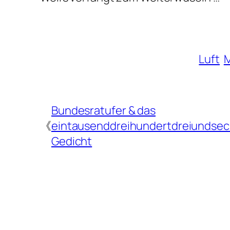
Luft
Bundesratufer & das
《
eintausenddreihundertdreiundsec
Gedicht