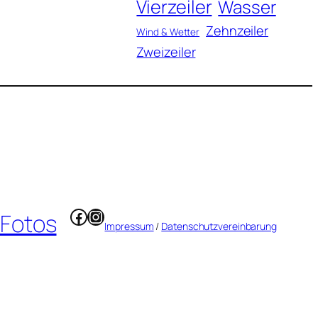
Vierzeiler
Wasser
Zehnzeiler
Wind & Wetter
Zweizeiler
Facebook
Instagram
 Fotos
Impressum
/
Datenschutzvereinbarung