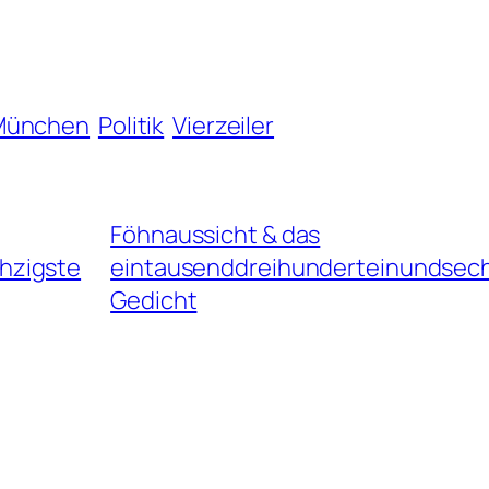
München
Politik
Vierzeiler
Föhnaussicht & das
hzigste
eintausenddreihunderteinundsec
Gedicht