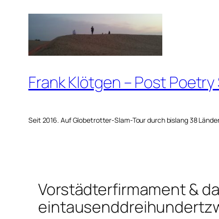
Zum
Inhalt
springen
Frank Klötgen – Post Poetry
Seit 2016. Auf Globetrotter-Slam-Tour durch bislang 38 Lände
Vorstädterfirmament & d
eintausenddreihundertz