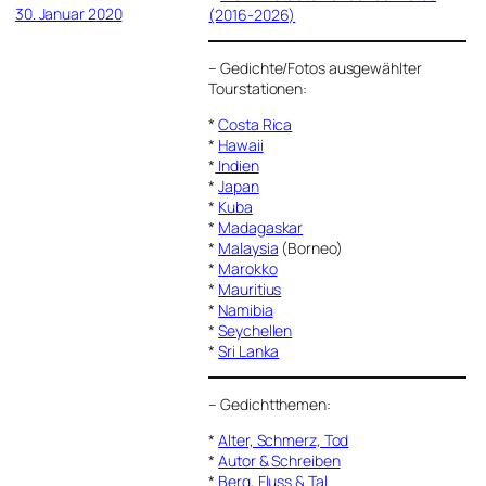
30. Januar 2020
(2016-2026)
–
Gedichte/Fotos ausgewählter
Tourstationen:
*
Costa Rica
*
Hawaii
*
Indien
*
Japan
*
Kuba
*
Madagaskar
*
Malaysia
(Borneo)
*
Marokko
*
Mauritius
*
Namibia
*
Seychellen
*
Sri Lanka
–
Gedichtthemen
:
*
Alter, Schmerz, Tod
*
Autor & Schreiben
*
Berg, Fluss & Tal