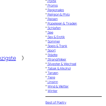
*
Politik
*
Promis
*
Regionales
*
Religion & Philo
*
Reisen
*
Rüpeleien & Tiraden
*
Schlafen
*
See
*
Sex & Erotik
*
Sommer
*
Speis & Trank
*
Sport
*
Städte
hzigste
》
*
Strand/Meer
*
Silvester & Wechsel
*
Tabak & Alkohol
*
Tanzen
*
Tiere
*
Unsinn
*
Wind & Wetter
*
Winter
Best of Poetry