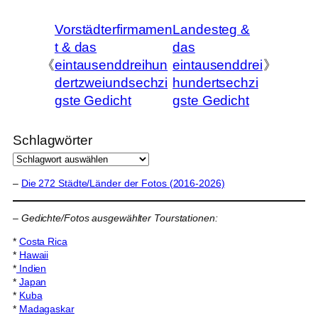
Vorstädterfirmamen
Landesteg &
t & das
das
《
eintausenddreihun
eintausenddrei
》
dertzweiundsechzi
hundertsechzi
gste Gedicht
gste Gedicht
Schlagwörter
–
Die 272 Städte/Länder der Fotos (2016-2026)
–
Gedichte/Fotos ausgewählter Tourstationen:
*
Costa Rica
*
Hawaii
*
Indien
*
Japan
*
Kuba
*
Madagaskar