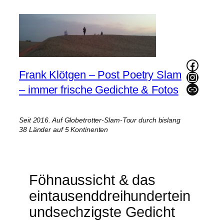
Zum
Inhalt
springen
Faceb
Frank Klötgen – Post Poetry Slam
Instag
Link
– immer frische Gedichte & Fotos
Seit 2016. Auf Globetrotter-Slam-Tour durch bislang
38 Länder auf 5 Kontinenten
Föhnaussicht & das
eintausenddreihundertein
undsechzigste Gedicht