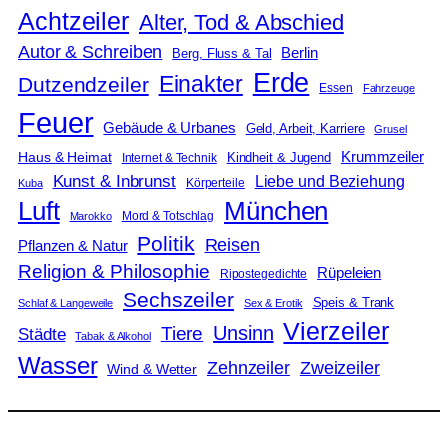
Achtzeiler
Alter, Tod & Abschied
Autor & Schreiben
Berlin
Berg, Fluss & Tal
Erde
Einakter
Dutzendzeiler
Essen
Fahrzeuge
Feuer
Gebäude & Urbanes
Geld, Arbeit, Karriere
Grusel
Krummzeiler
Haus & Heimat
Kindheit & Jugend
Internet & Technik
Kunst & Inbrunst
Liebe und Beziehung
Körperteile
Kuba
Luft
München
Mord & Totschlag
Marokko
Politik
Reisen
Pflanzen & Natur
Religion & Philosophie
Rüpeleien
Ripostegedichte
Sechszeiler
Speis & Trank
Schlaf & Langeweile
Sex & Erotik
Vierzeiler
Unsinn
Tiere
Städte
Tabak & Alkohol
Wasser
Zweizeiler
Zehnzeiler
Wind & Wetter