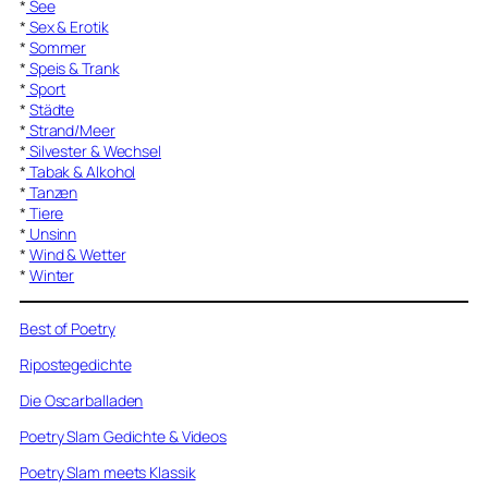
*
See
*
Sex & Erotik
*
Sommer
*
Speis & Trank
*
Sport
*
Städte
*
Strand/Meer
*
Silvester & Wechsel
*
Tabak & Alkohol
*
Tanzen
*
Tiere
*
Unsinn
*
Wind & Wetter
*
Winter
Best of Poetry
Ripostegedichte
Die Oscarballaden
Poetry Slam Gedichte & Videos
Poetry Slam meets Klassik