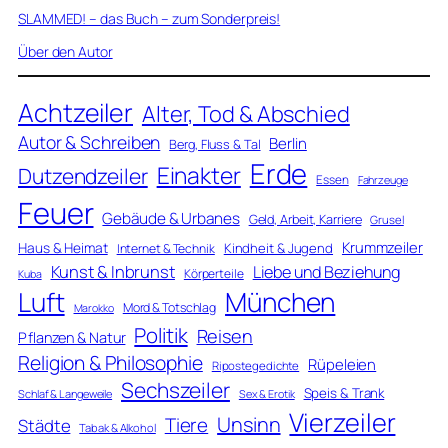
SLAMMED! – das Buch – zum Sonderpreis!
Über den Autor
Achtzeiler
Alter, Tod & Abschied
Autor & Schreiben
Berlin
Berg, Fluss & Tal
Erde
Einakter
Dutzendzeiler
Essen
Fahrzeuge
Feuer
Gebäude & Urbanes
Geld, Arbeit, Karriere
Grusel
Krummzeiler
Haus & Heimat
Kindheit & Jugend
Internet & Technik
Kunst & Inbrunst
Liebe und Beziehung
Körperteile
Kuba
Luft
München
Mord & Totschlag
Marokko
Politik
Reisen
Pflanzen & Natur
Religion & Philosophie
Rüpeleien
Ripostegedichte
Sechszeiler
Speis & Trank
Schlaf & Langeweile
Sex & Erotik
Vierzeiler
Unsinn
Tiere
Städte
Tabak & Alkohol