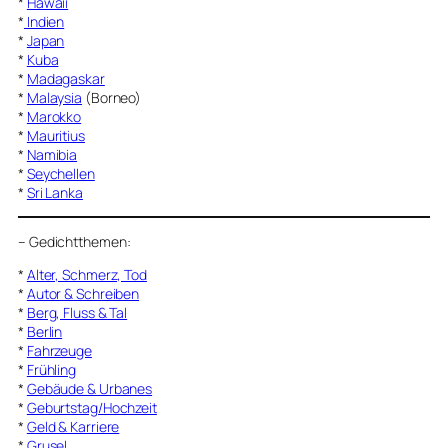
*
Hawaii
*
Indien
*
Japan
*
Kuba
*
Madagaskar
*
Malaysia
(Borneo)
*
Marokko
*
Mauritius
*
Namibia
*
Seychellen
*
Sri Lanka
–
Gedichtthemen
:
*
Alter, Schmerz, Tod
*
Autor & Schreiben
*
Berg, Fluss & Tal
*
Berlin
*
Fahrzeuge
*
Frühling
*
Gebäude & Urbanes
*
Geburtstag/Hochzeit
*
Geld & Karriere
*
Grusel