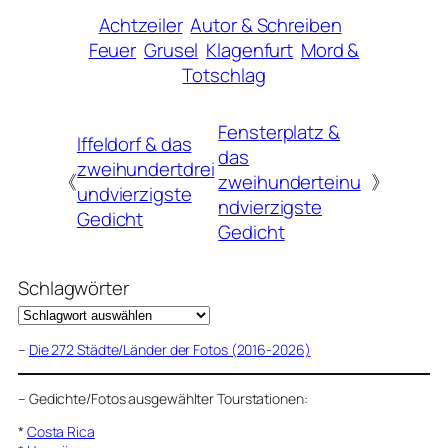
Achtzeiler
Autor & Schreiben
Feuer
Grusel
Klagenfurt
Mord &
Totschlag
Fensterplatz &
Iffeldorf & das
das
zweihundertdrei
《
zweihunderteinu
》
undvierzigste
ndvierzigste
Gedicht
Gedicht
Schlagwörter
–
Die 272 Städte/Länder der Fotos (2016-2026)
–
Gedichte/Fotos ausgewählter Tourstationen:
*
Costa Rica