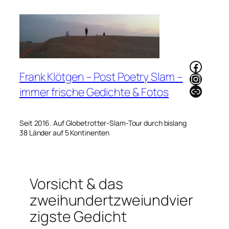
Zum
Inhalt
springen
Faceb
Frank Klötgen – Post Poetry Slam –
Instag
Link
immer frische Gedichte & Fotos
Seit 2016. Auf Globetrotter-Slam-Tour durch bislang
38 Länder auf 5 Kontinenten
Vorsicht & das
zweihundertzweiundvier
zigste Gedicht