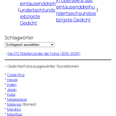
In Übersee & das
eintausenddreih
eintausenddreihu
《
undertachtunds
》
ndertsechsundsie
iebzigste
bzigste Gedicht
Gedicht
Schlagwörter
–
Die 272 Städte/Länder der Fotos (2016-2026)
–
Gedichte/Fotos ausgewählter Tourstationen:
*
Costa Rica
*
Hawaii
*
Indien
*
Japan
*
Kuba
*
Madagaskar
*
Malaysia
(Borneo)
*
Marokko
*
Mauritius