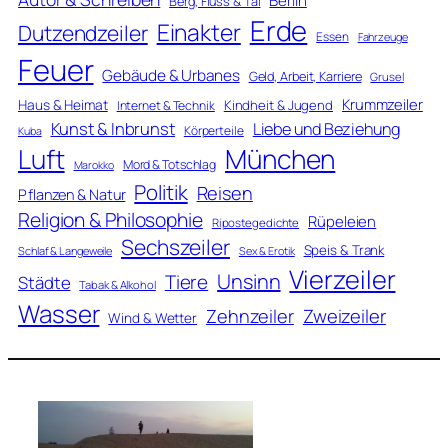
Berlin
Berg, Fluss & Tal
Erde
Einakter
Dutzendzeiler
Essen
Fahrzeuge
Feuer
Gebäude & Urbanes
Geld, Arbeit, Karriere
Grusel
Krummzeiler
Haus & Heimat
Kindheit & Jugend
Internet & Technik
Kunst & Inbrunst
Liebe und Beziehung
Körperteile
Kuba
Luft
München
Mord & Totschlag
Marokko
Politik
Reisen
Pflanzen & Natur
Religion & Philosophie
Rüpeleien
Ripostegedichte
Sechszeiler
Speis & Trank
Schlaf & Langeweile
Sex & Erotik
Vierzeiler
Unsinn
Tiere
Städte
Tabak & Alkohol
Wasser
Zweizeiler
Zehnzeiler
Wind & Wetter