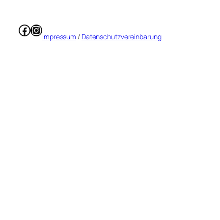
Facebook
Instagram
Impressum
/
Datenschutzvereinbarung