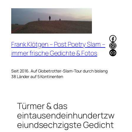
Zum
Inhalt
springen
Faceb
Frank Klötgen – Post Poetry Slam –
Instag
Link
immer frische Gedichte & Fotos
Seit 2016. Auf Globetrotter-Slam-Tour durch bislang
38 Länder auf 5 Kontinenten
Türmer & das
eintausendeinhundertzw
eiundsechzigste Gedicht