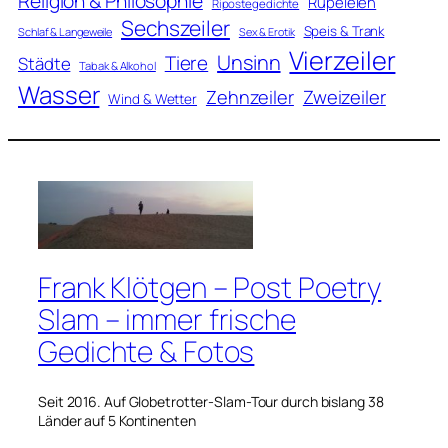
Religion & Philosophie
Rüpeleien
Ripostegedichte
Sechszeiler
Speis & Trank
Schlaf & Langeweile
Sex & Erotik
Vierzeiler
Unsinn
Tiere
Städte
Tabak & Alkohol
Wasser
Zweizeiler
Zehnzeiler
Wind & Wetter
Frank Klötgen – Post Poetry
Slam – immer frische
Gedichte & Fotos
Seit 2016. Auf Globetrotter-Slam-Tour durch bislang 38
Länder auf 5 Kontinenten