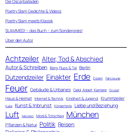
Die Oscarballaden
Poetry Slam Gedichte & Videos
Poetry Slam meets Klassik
SLAMMED! – das Buch – zum Sonderpreis!
Über den Autor
Achtzeiler
Alter, Tod & Abschied
Autor & Schreiben
Berlin
Berg, Fluss & Tal
Erde
Einakter
Dutzendzeiler
Essen
Fahrzeuge
Feuer
Gebäude & Urbanes
Geld, Arbeit, Karriere
Grusel
Krummzeiler
Haus & Heimat
Kindheit & Jugend
Internet & Technik
Kunst & Inbrunst
Liebe und Beziehung
Körperteile
Kuba
Luft
München
Mord & Totschlag
Marokko
Politik
Reisen
Pflanzen & Natur