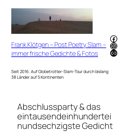
Zum
Inhalt
springen
Faceb
Frank Klötgen – Post Poetry Slam –
Instag
Link
immer frische Gedichte & Fotos
Seit 2016. Auf Globetrotter-Slam-Tour durch bislang
38 Länder auf 5 Kontinenten
Abschlussparty & das
eintausendeinhundertei
nundsechzigste Gedicht