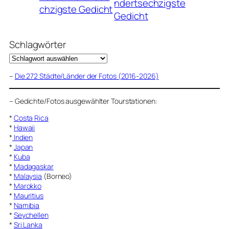
ndertsechzigste
chzigste Gedicht
Gedicht
Schlagwörter
–
Die 272 Städte/Länder der Fotos (2016-2026)
–
Gedichte/Fotos ausgewählter Tourstationen:
*
Costa Rica
*
Hawaii
*
Indien
*
Japan
*
Kuba
*
Madagaskar
*
Malaysia
(Borneo)
*
Marokko
*
Mauritius
*
Namibia
*
Seychellen
*
Sri Lanka