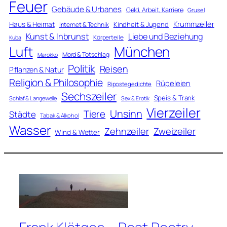
Feuer
Gebäude & Urbanes
Geld, Arbeit, Karriere
Grusel
Krummzeiler
Haus & Heimat
Kindheit & Jugend
Internet & Technik
Kunst & Inbrunst
Liebe und Beziehung
Körperteile
Kuba
Luft
München
Mord & Totschlag
Marokko
Politik
Reisen
Pflanzen & Natur
Religion & Philosophie
Rüpeleien
Ripostegedichte
Sechszeiler
Speis & Trank
Schlaf & Langeweile
Sex & Erotik
Vierzeiler
Unsinn
Tiere
Städte
Tabak & Alkohol
Wasser
Zweizeiler
Zehnzeiler
Wind & Wetter