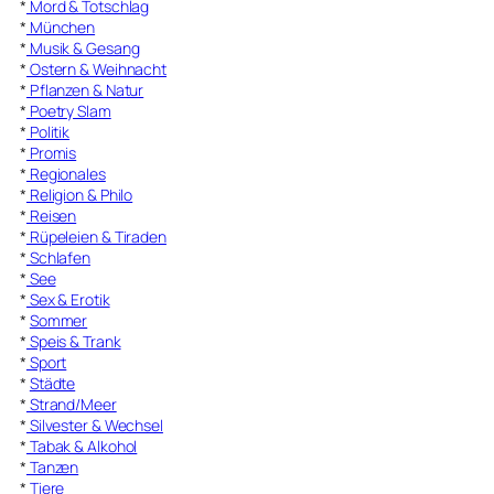
*
Mord & Totschlag
*
München
*
Musik & Gesang
*
Ostern & Weihnacht
*
Pflanzen & Natur
*
Poetry Slam
*
Politik
*
Promis
*
Regionales
*
Religion & Philo
*
Reisen
*
Rüpeleien & Tiraden
*
Schlafen
*
See
*
Sex & Erotik
*
Sommer
*
Speis & Trank
*
Sport
*
Städte
*
Strand/Meer
*
Silvester & Wechsel
*
Tabak & Alkohol
*
Tanzen
*
Tiere