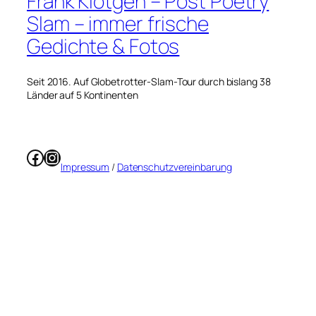
Frank Klötgen – Post Poetry
Slam – immer frische
Gedichte & Fotos
Seit 2016. Auf Globetrotter-Slam-Tour durch bislang 38
Länder auf 5 Kontinenten
Facebook
Instagram
Impressum
/
Datenschutzvereinbarung