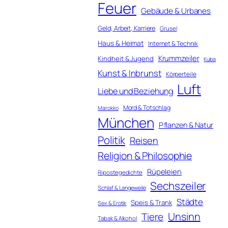
Feuer
Gebäude & Urbanes
Geld, Arbeit, Karriere
Grusel
Haus & Heimat
Internet & Technik
Krummzeiler
Kindheit & Jugend
Kuba
Kunst & Inbrunst
Körperteile
Luft
Liebe und Beziehung
Mord & Totschlag
Marokko
München
Pflanzen & Natur
Politik
Reisen
Religion & Philosophie
Rüpeleien
Ripostegedichte
Sechszeiler
Schlaf & Langeweile
Städte
Speis & Trank
Sex & Erotik
Unsinn
Tiere
Tabak & Alkohol