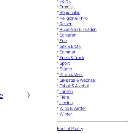
*
Politik
*
Promis
*
Regionales
*
Religion & Philo
*
Reisen
*
Rüpeleien & Tiraden
*
Schlafen
*
See
*
Sex & Erotik
*
Sommer
*
Speis & Trank
*
Sport
*
Städte
*
Strand/Meer
*
Silvester & Wechsel
*
Tabak & Alkohol
*
Tanzen
e
》
*
Tiere
*
Unsinn
*
Wind & Wetter
*
Winter
Best of Poetry