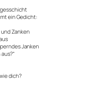
agesschicht
mmt ein Gedicht:
en und Zanken
 aus
sperndes Janken
h aus?“
 wie dich?