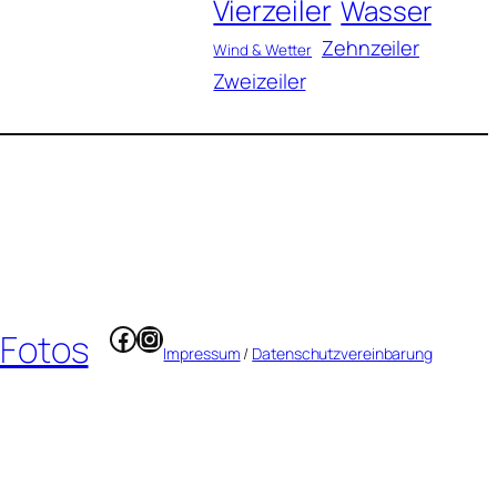
Vierzeiler
Wasser
Zehnzeiler
Wind & Wetter
Zweizeiler
Facebook
Instagram
 Fotos
Impressum
/
Datenschutzvereinbarung