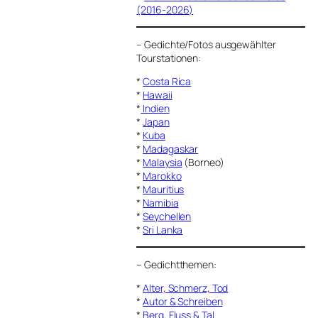
(2016-2026)
–
Gedichte/Fotos ausgewählter
Tourstationen:
*
Costa Rica
*
Hawaii
*
Indien
*
Japan
*
Kuba
*
Madagaskar
*
Malaysia
(Borneo)
*
Marokko
*
Mauritius
*
Namibia
*
Seychellen
*
Sri Lanka
–
Gedichtthemen
:
*
Alter, Schmerz, Tod
*
Autor & Schreiben
*
Berg, Fluss & Tal