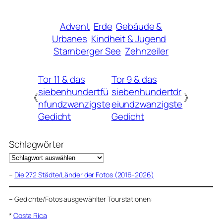
Advent
Erde
Gebäude &
Urbanes
Kindheit & Jugend
Starnberger See
Zehnzeiler
Tor 11 & das
Tor 9 & das
siebenhundertfü
siebenhundertdr
《
》
nfundzwanzigste
eiundzwanzigste
Gedicht
Gedicht
Schlagwörter
–
Die 272 Städte/Länder der Fotos (2016-2026)
–
Gedichte/Fotos ausgewählter Tourstationen:
*
Costa Rica