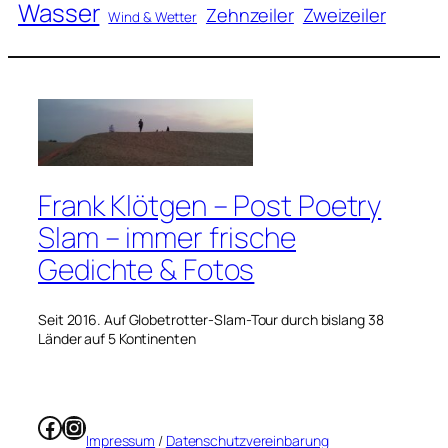
Wasser
Zweizeiler
Zehnzeiler
Wind & Wetter
Frank Klötgen – Post Poetry
Slam – immer frische
Gedichte & Fotos
Seit 2016. Auf Globetrotter-Slam-Tour durch bislang 38
Länder auf 5 Kontinenten
Facebook
Instagram
Impressum
/
Datenschutzvereinbarung