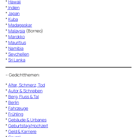
*
Hawaii
*
Indien
*
Japan
*
Kuba
*
Madagaskar
*
Malaysia
(Borneo)
*
Marokko
*
Mauritius
*
Namibia
*
Seychellen
*
Sri Lanka
–
Gedichtthemen
:
*
Alter, Schmerz, Tod
*
Autor & Schreiben
*
Berg, Fluss & Tal
*
Berlin
*
Fahrzeuge
*
Frühling
*
Gebäude & Urbanes
*
Geburtstag/Hochzeit
*
Geld & Karriere