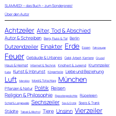
SLAMMED! – das Buch – zum Sonderpreis!
Über den Autor
Achtzeiler
Alter, Tod & Abschied
Autor & Schreiben
Berlin
Berg, Fluss & Tal
Erde
Einakter
Dutzendzeiler
Essen
Fahrzeuge
Feuer
Gebäude & Urbanes
Geld, Arbeit, Karriere
Grusel
Krummzeiler
Haus & Heimat
Kindheit & Jugend
Internet & Technik
Kunst & Inbrunst
Liebe und Beziehung
Körperteile
Kuba
Luft
München
Mord & Totschlag
Marokko
Politik
Reisen
Pflanzen & Natur
Religion & Philosophie
Rüpeleien
Ripostegedichte
Sechszeiler
Speis & Trank
Schlaf & Langeweile
Sex & Erotik
Vierzeiler
Unsinn
Tiere
Städte
Tabak & Alkohol