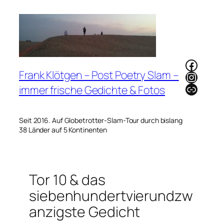
Zum
Inhalt
springen
Faceb
Frank Klötgen – Post Poetry Slam –
Instag
Link
immer frische Gedichte & Fotos
Seit 2016. Auf Globetrotter-Slam-Tour durch bislang
38 Länder auf 5 Kontinenten
Tor 10 & das
siebenhundertvierundzw
anzigste Gedicht