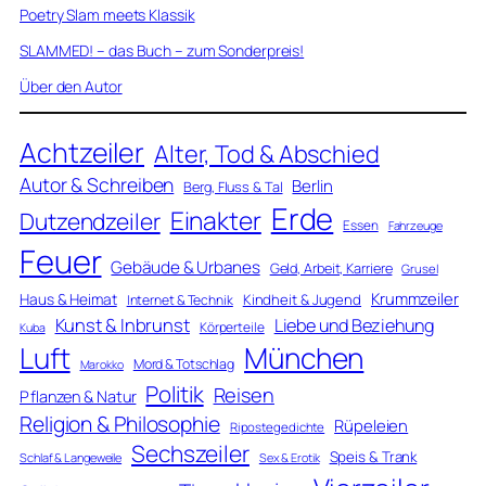
Poetry Slam meets Klassik
SLAMMED! – das Buch – zum Sonderpreis!
Über den Autor
Achtzeiler
Alter, Tod & Abschied
Autor & Schreiben
Berlin
Berg, Fluss & Tal
Erde
Einakter
Dutzendzeiler
Essen
Fahrzeuge
Feuer
Gebäude & Urbanes
Geld, Arbeit, Karriere
Grusel
Krummzeiler
Haus & Heimat
Kindheit & Jugend
Internet & Technik
Kunst & Inbrunst
Liebe und Beziehung
Körperteile
Kuba
Luft
München
Mord & Totschlag
Marokko
Politik
Reisen
Pflanzen & Natur
Religion & Philosophie
Rüpeleien
Ripostegedichte
Sechszeiler
Speis & Trank
Schlaf & Langeweile
Sex & Erotik