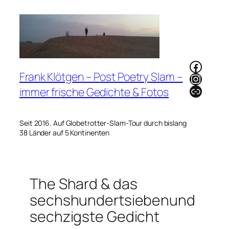
Zum
Inhalt
springen
Faceb
Frank Klötgen – Post Poetry Slam –
Instag
Link
immer frische Gedichte & Fotos
Seit 2016. Auf Globetrotter-Slam-Tour durch bislang
38 Länder auf 5 Kontinenten
The Shard & das
sechshundertsiebenund
sechzigste Gedicht