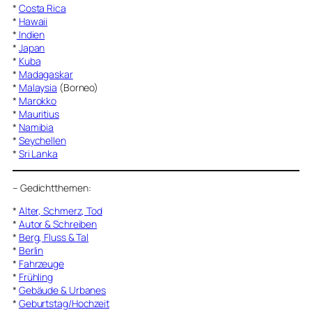
*
Costa Rica
*
Hawaii
*
Indien
*
Japan
*
Kuba
*
Madagaskar
*
Malaysia
(Borneo)
*
Marokko
*
Mauritius
*
Namibia
*
Seychellen
*
Sri Lanka
–
Gedichtthemen
:
*
Alter, Schmerz, Tod
*
Autor & Schreiben
*
Berg, Fluss & Tal
*
Berlin
*
Fahrzeuge
*
Frühling
*
Gebäude & Urbanes
*
Geburtstag/Hochzeit