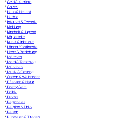
*
Geld & Karriere
*
Grusel
*
Haus & Heimat
*
Herbst
*
Internet & Technik
*
Kleidung
*
Kindheit & Jugend
*
Körperteile
*
Kunst & Inbrunst
*
Länder/Kontinente
*
Liebe & Beziehung
*
Märchen
*
Mord & Totschlag
*
München
*
Musik & Gesang
*
Ostern & Weihnacht
*
Pflanzen & Natur
*
Poetry Slam
*
Politik
*
Promis
*
Regionales
*
Religion & Philo
*
Reisen
*
Rüpeleien & Tiraden