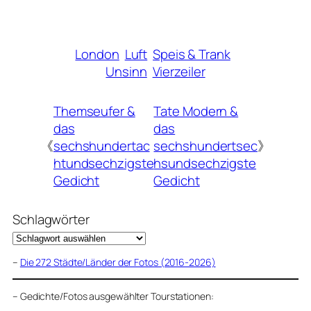
London
Luft
Speis & Trank
Unsinn
Vierzeiler
Themseufer &
Tate Modern &
das
das
《
sechshundertac
sechshundertsec
》
htundsechzigste
hsundsechzigste
Gedicht
Gedicht
Schlagwörter
–
Die 272 Städte/Länder der Fotos (2016-2026)
–
Gedichte/Fotos ausgewählter Tourstationen: