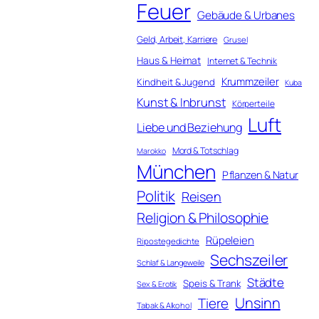
Feuer
Gebäude & Urbanes
Geld, Arbeit, Karriere
Grusel
Haus & Heimat
Internet & Technik
Krummzeiler
Kindheit & Jugend
Kuba
Kunst & Inbrunst
Körperteile
Luft
Liebe und Beziehung
Mord & Totschlag
Marokko
München
Pflanzen & Natur
Politik
Reisen
Religion & Philosophie
Rüpeleien
Ripostegedichte
Sechszeiler
Schlaf & Langeweile
Städte
Speis & Trank
Sex & Erotik
Unsinn
Tiere
Tabak & Alkohol