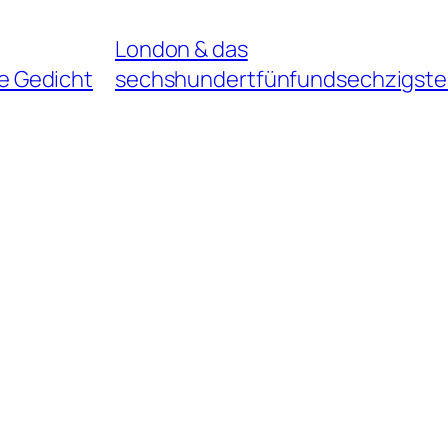
London & das
e Gedicht
sechshundertfünfundsechzigste