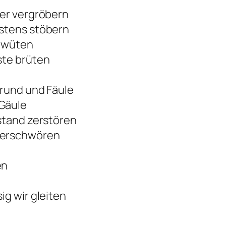
ter vergröbern
stens stöbern
r wüten
ste brüten
grund und Fäule
Gäule
stand zerstören
verschwören
en
ig wir gleiten