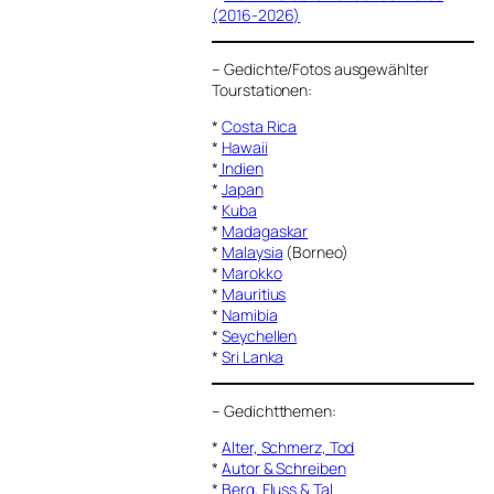
(2016-2026)
–
Gedichte/Fotos ausgewählter
Tourstationen:
*
Costa Rica
*
Hawaii
*
Indien
*
Japan
*
Kuba
*
Madagaskar
*
Malaysia
(Borneo)
*
Marokko
*
Mauritius
*
Namibia
*
Seychellen
*
Sri Lanka
–
Gedichtthemen
:
*
Alter, Schmerz, Tod
*
Autor & Schreiben
*
Berg, Fluss & Tal