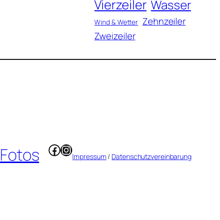
Vierzeiler
Wasser
Zehnzeiler
Wind & Wetter
Zweizeiler
Facebook
Instagram
 Fotos
Impressum
/
Datenschutzvereinbarung