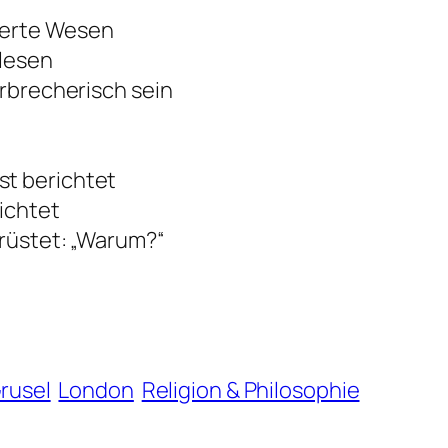
terte Wesen
rlesen
erbrecherisch sein
st berichtet
ichtet
trüstet: „Warum?“
rusel
London
Religion & Philosophie