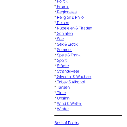
*
Politik
*
Promis
*
Regionales
*
Religion & Philo
*
Reisen
*
Rüpeleien & Tiraden
*
Schlafen
*
See
*
Sex & Erotik
*
Sommer
*
Speis & Trank
*
Sport
*
Städte
*
Strand/Meer
*
Silvester & Wechsel
*
Tabak & Alkohol
*
Tanzen
*
Tiere
*
Unsinn
*
Wind & Wetter
*
Winter
Best of Poetry