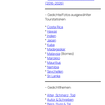
(2016-2026)
–
Gedichte/Fotos ausgewählter
Tourstationen:
*
Costa Rica
*
Hawaii
*
Indien
*
Japan
*
Kuba
*
Madagaskar
*
Malaysia
(Borneo)
*
Marokko
*
Mauritius
*
Namibia
*
Seychellen
*
Sri Lanka
–
Gedichtthemen
:
*
Alter, Schmerz, Tod
*
Autor & Schreiben
*
Berg, Fluss & Tal