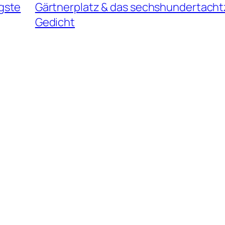
gste
Gärtnerplatz & das sechshundertach
Gedicht