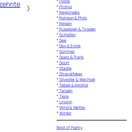
*
Politik
tzehnte
*
Promis
》
*
Regionales
*
Religion & Philo
*
Reisen
*
Rüpeleien & Tiraden
*
Schlafen
*
See
*
Sex & Erotik
*
Sommer
*
Speis & Trank
*
Sport
*
Städte
*
Strand/Meer
*
Silvester & Wechsel
*
Tabak & Alkohol
*
Tanzen
*
Tiere
*
Unsinn
*
Wind & Wetter
*
Winter
Best of Poetry