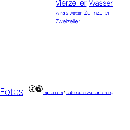
Vierzeiler
Wasser
Zehnzeiler
Wind & Wetter
Zweizeiler
Facebook
Instagram
 Fotos
Impressum
/
Datenschutzvereinbarung