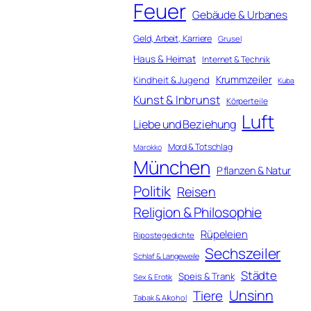
Feuer
Gebäude & Urbanes
Geld, Arbeit, Karriere
Grusel
Haus & Heimat
Internet & Technik
Krummzeiler
Kindheit & Jugend
Kuba
Kunst & Inbrunst
Körperteile
Luft
Liebe und Beziehung
Mord & Totschlag
Marokko
München
Pflanzen & Natur
Politik
Reisen
Religion & Philosophie
Rüpeleien
Ripostegedichte
Sechszeiler
Schlaf & Langeweile
Städte
Speis & Trank
Sex & Erotik
Unsinn
Tiere
Tabak & Alkohol