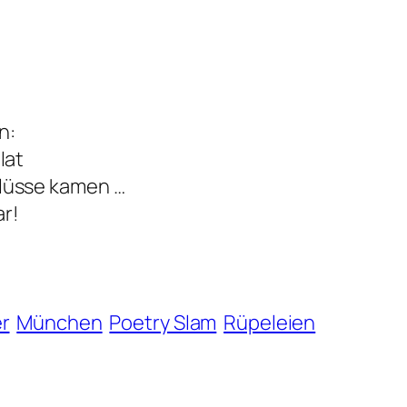
n:
lat
lüsse kamen …
ar!
r
München
Poetry Slam
Rüpeleien