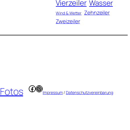
Vierzeiler
Wasser
Zehnzeiler
Wind & Wetter
Zweizeiler
Facebook
Instagram
 Fotos
Impressum
/
Datenschutzvereinbarung