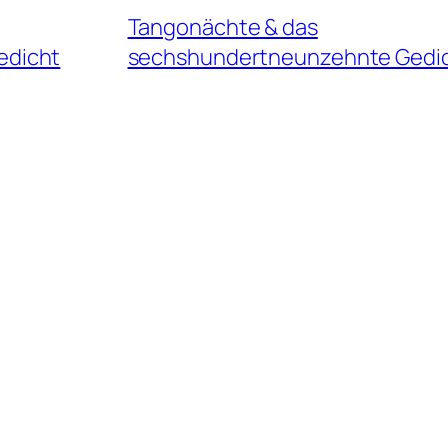
Tangonächte & das
edicht
sechshundertneunzehnte Gedi