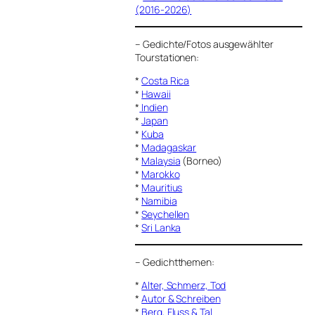
(2016-2026)
–
Gedichte/Fotos ausgewählter
Tourstationen:
*
Costa Rica
*
Hawaii
*
Indien
*
Japan
*
Kuba
*
Madagaskar
*
Malaysia
(Borneo)
*
Marokko
*
Mauritius
*
Namibia
*
Seychellen
*
Sri Lanka
–
Gedichtthemen
:
*
Alter, Schmerz, Tod
*
Autor & Schreiben
*
Berg, Fluss & Tal