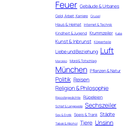
Feuer
Gebäude & Urbanes
Geld, Arbeit, Karriere
Grusel
Haus & Heimat
Internet & Technik
Krummzeiler
Kindheit & Jugend
Kuba
Kunst & Inbrunst
Körperteile
Luft
Liebe und Beziehung
Mord & Totschlag
Marokko
München
Pflanzen & Natur
Politik
Reisen
Religion & Philosophie
Rüpeleien
Ripostegedichte
Sechszeiler
Schlaf & Langeweile
Städte
Speis & Trank
Sex & Erotik
Unsinn
Tiere
Tabak & Alkohol