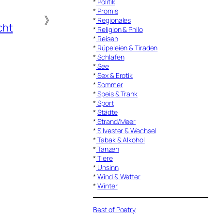
*
Politik
*
Promis
》
*
Regionales
cht
*
Religion & Philo
*
Reisen
*
Rüpeleien & Tiraden
*
Schlafen
*
See
*
Sex & Erotik
*
Sommer
*
Speis & Trank
*
Sport
*
Städte
*
Strand/Meer
*
Silvester & Wechsel
*
Tabak & Alkohol
*
Tanzen
*
Tiere
*
Unsinn
*
Wind & Wetter
*
Winter
Best of Poetry