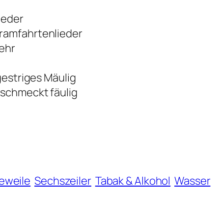
ieder
ramfahrtenlieder
kehr
gestriges Mäulig
 schmeckt fäulig
eweile
Sechszeiler
Tabak & Alkohol
Wasser