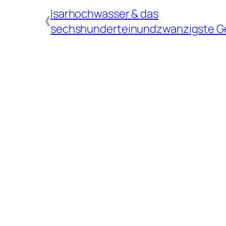
Isarhochwasser & das
《
sechshunderteinundzwanzigste G