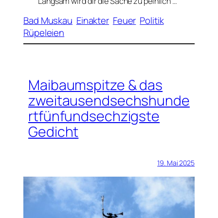
Langsam wird dir die Sache zu peinlich …
Bad Muskau
Einakter
Feuer
Politik
Rüpeleien
Maibaumspitze & das
zweitausendsechshunde
rtfünfundsechzigste
Gedicht
19. Mai 2025