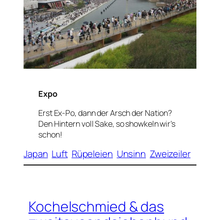
Expo
Erst Ex-Po, dann der Arsch der Nation?
Den Hintern voll Sake, so showkeln wir’s
schon!
Japan
Luft
Rüpeleien
Unsinn
Zweizeiler
Kochelschmied & das