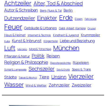
Achtzeiler
Alter, Tod & Abschied
Autor & Schreiben
Berlin
Berg, Fluss & Tal
Erde
Einakter
Dutzendzeiler
Essen
Fahrzeuge
Feuer
Gebäude & Urbanes
Geld, Arbeit, Karriere
Grusel
Krummzeiler
Haus & Heimat
Kindheit & Jugend
Internet & Technik
Kunst & Inbrunst
Liebe und Beziehung
Körperteile
Kuba
Luft
München
Mord & Totschlag
Marokko
Politik
Reisen
Pflanzen & Natur
Religion & Philosophie
Rüpeleien
Ripostegedichte
Sechszeiler
Speis & Trank
Schlaf & Langeweile
Sex & Erotik
Vierzeiler
Unsinn
Tiere
Städte
Tabak & Alkohol
Wasser
Zweizeiler
Zehnzeiler
Wind & Wetter