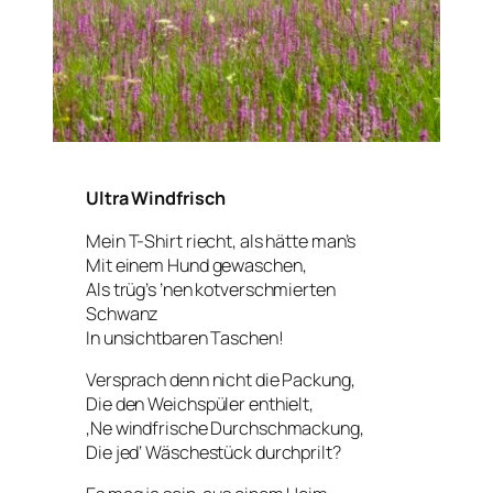
Ultra Windfrisch
Mein T-Shirt riecht, als hätte man’s
Mit einem Hund gewaschen,
Als trüg’s ’nen kotverschmierten
Schwanz
In unsichtbaren Taschen!
Versprach denn nicht die Packung,
Die den Weichspüler enthielt,
‚Ne windfrische Durchschmackung,
Die jed‘ Wäschestück durchprilt?