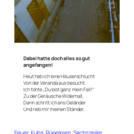
Dabei hatte doch alles so gut
angefangen!
Heut hab ich eine Häuserschlucht
Von der Veranda aus besucht.
Ich tönte „Du bist ganz mein Fall!“
Zu der Geräusche Widerhall,
Dann schritt ich ans Geländer
Und rieb mir meinen Ständer.
Feuer
Kuba
Rüpeleien
Sechszeiler