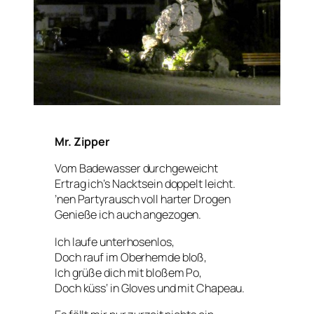
Mr. Zipper
Vom Badewasser durchgeweicht
Ertrag ich’s Nacktsein doppelt leicht.
’nen Partyrausch voll harter Drogen
Genieße ich auch angezogen.
Ich laufe unterhosenlos,
Doch rauf im Oberhemde bloß,
Ich grüße dich mit bloßem Po,
Doch küss‘ in Gloves und mit Chapeau.