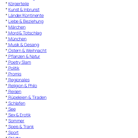
*
Körperteile
*
Kunst & Inbrunst
*
Länder/Kontinente
*
Liebe & Beziehung
*
Märchen
*
Mord & Totschlag
*
München
*
Musik & Gesang
*
Ostern & Weihnacht
*
Pflanzen & Natur
*
Poetry Slam
*
Politik
*
Promis
*
Regionales
*
Religion & Philo
*
Reisen
*
Rüpeleien & Tiraden
*
Schlafen
*
See
*
Sex & Erotik
*
Sommer
*
Speis & Trank
*
Sport