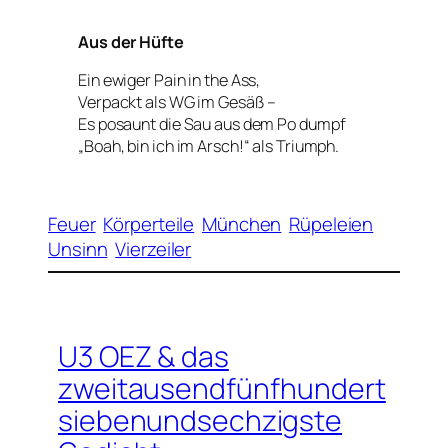
Aus der Hüfte
Ein ewiger Pain in the Ass,
Verpackt als WG im Gesäß –
Es posaunt die Sau aus dem Po dumpf
„Boah, bin ich im Arsch!“ als Triumph.
Feuer
Körperteile
München
Rüpeleien
Unsinn
Vierzeiler
U3 OEZ & das
zweitausendfünfhundert
siebenundsechzigste