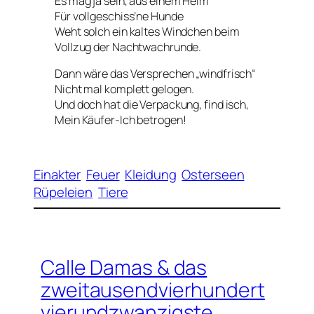
Es mag ja sein, aus einem Heim
Für vollgeschiss’ne Hunde
Weht solch ein kaltes Windchen beim
Vollzug der Nachtwachrunde.
Dann wäre das Versprechen „windfrisch“
Nicht mal komplett gelogen.
Und doch hat die Verpackung, find isch,
Mein Käufer-Ich betrogen!
Einakter
Feuer
Kleidung
Osterseen
Rüpeleien
Tiere
Calle Damas & das
zweitausendvierhundert
vierundzwanzigste