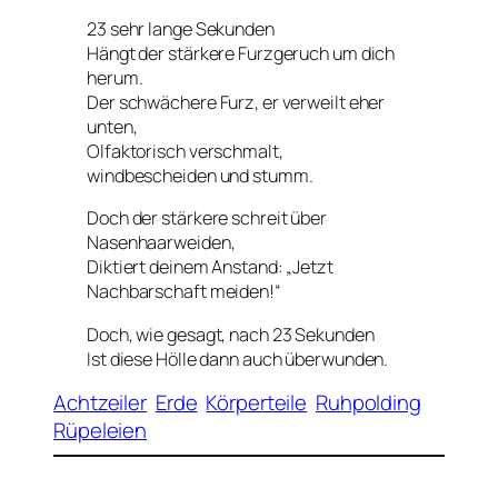
23 sehr lange Sekunden
Hängt der stärkere Furzgeruch um dich
herum.
Der schwächere Furz, er verweilt eher
unten,
Olfaktorisch verschmalt,
windbescheiden und stumm.
Doch der stärkere schreit über
Nasenhaarweiden,
Diktiert deinem Anstand: „Jetzt
Nachbarschaft meiden!“
Doch, wie gesagt, nach 23 Sekunden
Ist diese Hölle dann auch überwunden.
Achtzeiler
Erde
Körperteile
Ruhpolding
Rüpeleien