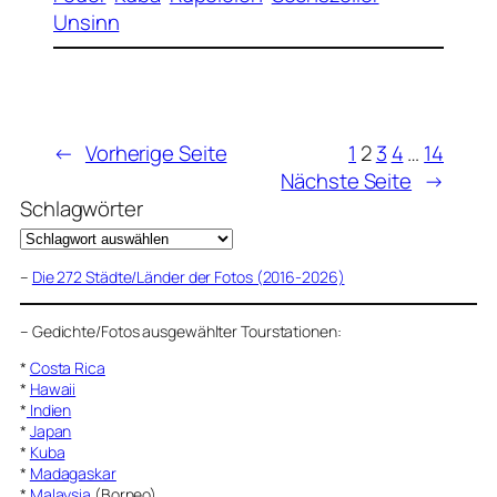
Unsinn
←
Vorherige Seite
1
2
3
4
…
14
Nächste Seite
→
Schlagwörter
–
Die 272 Städte/Länder der Fotos (2016-2026)
–
Gedichte/Fotos ausgewählter Tourstationen:
*
Costa Rica
*
Hawaii
*
Indien
*
Japan
*
Kuba
*
Madagaskar
*
Malaysia
(Borneo)