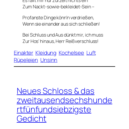
Es fällt mir nur zurzeit nichts ein
Zum Nackt-
sowie
-bekleidet-Sein –
Profanste Dinge könn’n verdrießen,
Wenn sie einander aus sich schließen!
Bei Schluss und Aus dünkt mir, ich muss
Zur Hos‘ hinaus, Herr Reißverschluss!
Einakter
Kleidung
Kochelsee
Luft
Rüpeleien
Unsinn
Neues Schloss & das
zweitausendsechshunde
rtfünfundsiebzigste
Gedicht