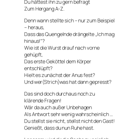
Du hättest ihn zu gern befragt
Zum Hergang A-Z.
Denn wann stellte sich – nur zum Beispiel
– heraus,
Dass das Quengelnde drängelte „Ich mag
hinaus!“?
Wie ist die Wurst drauf nach vorne
gehüpft,
Das erste Geköttel dem Körper
entschlüpft?
Hielt es zunächst der Anus fest?
Und wer(Strich)was hat dann gepresst?
Das sind doch durchaus noch zu
klärende Fragen!
Wär da auch außer Unbehagen
Als Antwort sehr wenig wahrscheinlich …
Du stellst sie nicht, stellst nicht den Gast!
Genießt, dass du nun Ruhe hast.