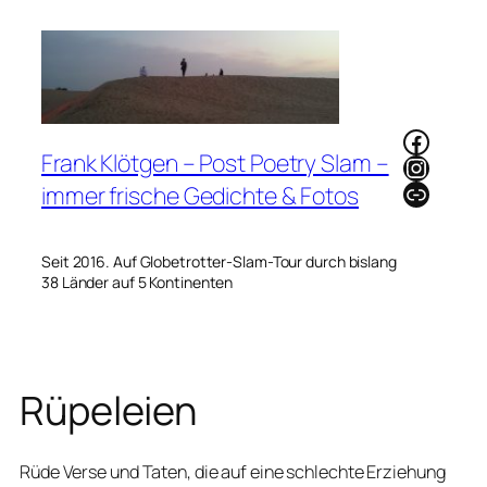
Zum
Inhalt
springen
Faceb
Frank Klötgen – Post Poetry Slam –
Instag
Link
immer frische Gedichte & Fotos
Seit 2016. Auf Globetrotter-Slam-Tour durch bislang
38 Länder auf 5 Kontinenten
Rüpeleien
Rüde Verse und Taten, die auf eine schlechte Erziehung