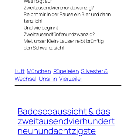
Was folgt auf
Zweitausendvierenundzwanzig?
Reicht mir in der Pause ein Bier und dann
tanz ich!
Und wie beginnt
Zweitausendfünfenundzwanzig?
Mei, unser Klein-Lauser reibt brünftig
den Schwanz sich!
Luft
München
Rüpeleien
Silvester &
Wechsel
Unsinn
Vierzeiler
Badeseeaussicht & das
zweitausendvierhundert
neunundachtzigste