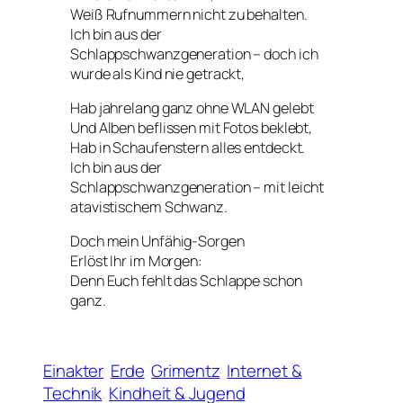
Weiß Rufnummern nicht zu behalten.
Ich bin aus der
Schlappschwanzgeneration – doch ich
wurde als Kind nie getrackt,
Hab jahrelang ganz ohne WLAN gelebt
Und Alben beflissen mit Fotos beklebt,
Hab in Schaufenstern alles entdeckt.
Ich bin aus der
Schlappschwanzgeneration – mit leicht
atavistischem Schwanz.
Doch mein
Unfähig
-Sorgen
Erlöst Ihr im Morgen:
Denn Euch fehlt das Schlappe schon
ganz.
Einakter
Erde
Grimentz
Internet &
Technik
Kindheit & Jugend