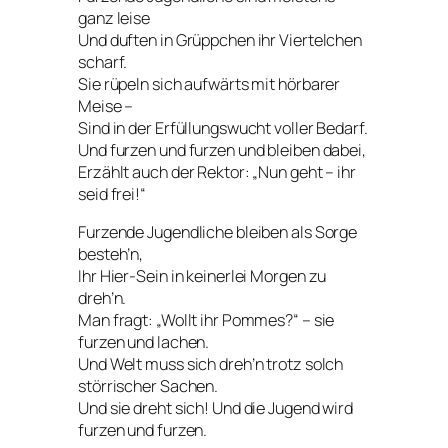
ganz leise
Und duften in Grüppchen ihr Viertelchen
scharf.
Sie rüpeln sich aufwärts mit hörbarer
Meise –
Sind in der Erfüllungswucht voller Bedarf.
Und furzen und furzen und bleiben dabei,
Erzählt auch der Rektor: „Nun geht – ihr
seid frei!“
Furzende Jugendliche bleiben als Sorge
besteh’n,
Ihr Hier-Sein in keinerlei Morgen zu
dreh’n.
Man fragt: „Wollt ihr Pommes?“ – sie
furzen und lachen.
Und Welt muss sich dreh’n trotz solch
störrischer Sachen.
Und sie dreht sich! Und die Jugend wird
furzen und furzen.