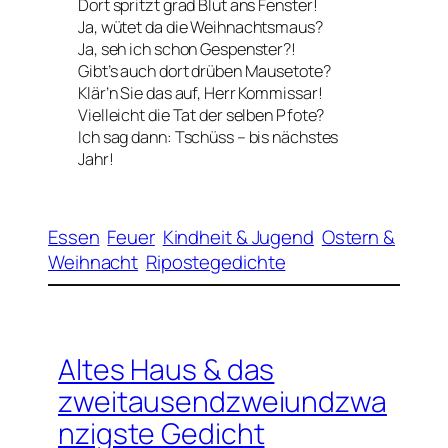
Dort spritzt grad Blut ans Fenster!
Ja, wütet da die Weihnachtsmaus?
Ja, seh ich schon Gespenster?!
Gibt’s auch dort drüben Mausetote?
Klär’n Sie das auf, Herr Kommissar!
Vielleicht die Tat der selben Pfote?
Ich sag dann: Tschüss – bis nächstes
Jahr!
Essen
Feuer
Kindheit & Jugend
Ostern &
Weihnacht
Ripostegedichte
Altes Haus & das
zweitausendzweiundzwa
nzigste Gedicht