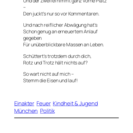
Und der Zweifel nimmt ganz vorne Platz
–
Den juckt’s nur so vor Kommentaren.
Und nach reiflicher Abwägung hat’s
Schon genug an erneuertem Anlauf
gegeben
Für unüberblickbare Massen an Leben.
Schüttert’s trotzdem durch dich,
Rotz und Trotz hält nichts auf?
So wart nicht auf mich –
Stemm die Eisen und lauf!
Einakter
Feuer
Kindheit & Jugend
München
Politik