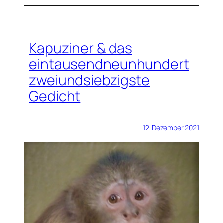
Kapuziner & das
eintausendneunhundert
zweiundsiebzigste
Gedicht
12. Dezember 2021