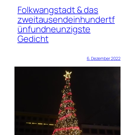
Folkwangstadt & das
zweitausendeinhundertf
ünfundneunzigste
Gedicht
6. Dezember 2022