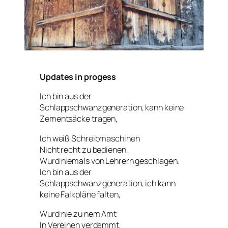
Updates in progess
Ich bin aus der
Schlappschwanzgeneration, kann keine
Zementsäcke tragen,
Ich weiß Schreibmaschinen
Nicht recht zu bedienen,
Wurd niemals von Lehrern geschlagen.
Ich bin aus der
Schlappschwanzgeneration, ich kann
keine Falkpläne falten,
Wurd nie zu nem Amt
In Vereinen verdammt,