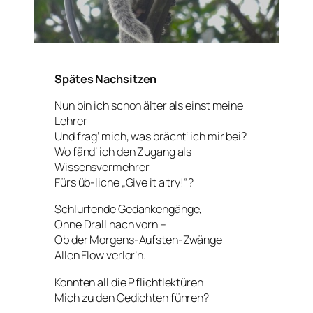
Spätes Nachsitzen
Nun bin ich schon älter als einst meine
Lehrer
Und frag‘ mich, was brächt‘ ich mir bei?
Wo fänd‘ ich den Zugang als
Wissensvermehrer
Fürs üb-liche „Give it a try!“?
Schlurfende Gedankengänge,
Ohne Drall nach vorn –
Ob der Morgens-Aufsteh-Zwänge
Allen Flow verlor’n.
Konnten all die Pflichtlektüren
Mich zu den Gedichten führen?