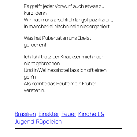
Es greift jeder Vorwurf auch etwas zu
kurz, denn
Wir hab’n uns ärschlich längst pazifiziert,
In mancherlei Nachhinein niedergeniert.
Was hat Pubertät an uns übelst
gerochen!
Ich fühl trotz der Knackser mich noch
nicht gebrochen
Und in Wellnesshotel lass ich oft einen
geh’n –
Als konnte das Heute mein Früher
versteh’n.
Brasilien
Einakter
Feuer
Kindheit &
Jugend
Rüpeleien