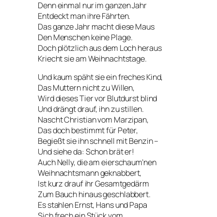
Denn einmal nur im ganzen Jahr
Entdeckt man ihre Fährten.
Das ganze Jahr macht diese Maus
Den Menschen keine Plage.
Doch plötzlich aus dem Loch heraus
Kriecht sie am Weihnachtstage.
Und kaum späht sie ein freches Kind,
Das Muttern nicht zu Willen,
Wird dieses Tier vor Blutdurst blind
Und drängt drauf, ihn zu stillen.
Nascht Christian vom Marzipan,
Das doch bestimmt für Peter,
Begießt sie ihn schnell mit Benzin –
Und siehe da: Schon brät er!
Auch Nelly, die am eierschaum’nen
Weihnachtsmann geknabbert,
Ist kurz drauf ihr Gesamtgedärm
Zum Bauch hinaus geschlabbert.
Es stahlen Ernst, Hans und Papa
Sich frech ein Stück vom