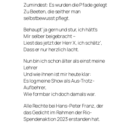
Zumindest: Es wurden die Pfade gelegt
Zu Beeten, die seither man
selbstbewusst pflegt.
Behaupt‘ ja gern und stur, ich hätt’s
Mir selber beigebracht –
Liest das jetzt der Herr X, ich schätz‘,
Dass er nur herzlich lacht.
Nun bin ich schon älter als einst meine
Lehrer
Und wie ihnen ist mir heute klar:
Es log meine Show als Aus-Trotz-
Aufbehrer,
Wie formbar ich doch damals war.
Alle Rechte bei Hans-Peter Franz, der
das Gedicht im Rahmen der Rio-
Spendenaktion 2023 erstanden hat.