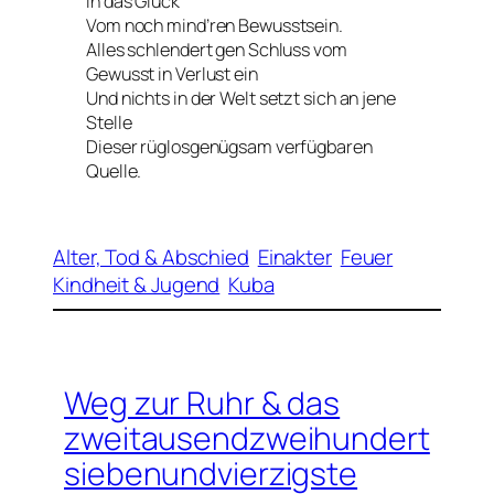
In das Glück
Vom noch mind’ren Bewusstsein.
Alles schlendert gen Schluss vom
Gewusst in Verlust ein
Und nichts in der Welt setzt sich an jene
Stelle
Dieser rüglosgenügsam verfügbaren
Quelle.
Alter, Tod & Abschied
Einakter
Feuer
Kindheit & Jugend
Kuba
Weg zur Ruhr & das
zweitausendzweihundert
siebenundvierzigste