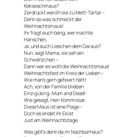
Kekseschmaus?
Zerdrückt werd’n sie zu Mett-Tartar –
Denn so was schmeckt der
Weihnachtsmaus!
Ihr fragt euch bang, wer machte
Hänschen,
Ja, und auch Lieschen dem Garaus?
Nun, sagt Mama, sie sah ein
Schwänzchen –
Dann war es wohl die Weihnachtsmaus!
Weihnachtsfest im Kreis der Lieben –
Wie man’s gern gefeiert hätt!
Ach, von der Familie blieben
Einzig übrig: Mum and Dead!
Wie gesagt, Herr Kommissar:
Diese Maus ist eine Plage –
Doch es endet ihr Eklat
Just am Weihnachtstage.
Was gibt’s denn da im Nachbarhaus?