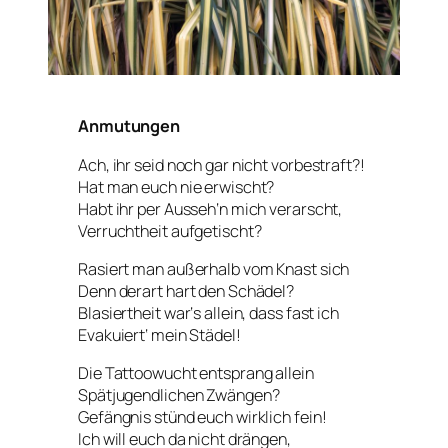
Anmutungen
Ach, ihr seid noch gar nicht vorbestraft?!
Hat man euch nie erwischt?
Habt ihr per Ausseh‘n mich verarscht,
Verruchtheit aufgetischt?
Rasiert man außerhalb vom Knast sich
Denn derart hart den Schädel?
Blasiertheit war‘s allein, dass fast ich
Evakuiert‘ mein Städel!
Die Tattoowucht entsprang allein
Spätjugendlichen Zwängen?
Gefängnis stünd euch wirklich fein!
Ich will euch da nicht drängen,