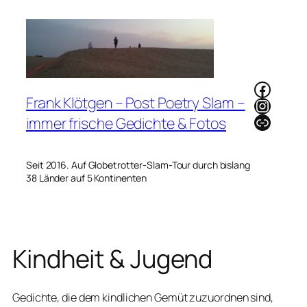
Zum
Inhalt
springen
Faceb
Frank Klötgen – Post Poetry Slam –
Instag
Link
immer frische Gedichte & Fotos
Seit 2016. Auf Globetrotter-Slam-Tour durch bislang
38 Länder auf 5 Kontinenten
Kindheit & Jugend
Gedichte, die dem kindlichen Gemüt zuzuordnen sind,