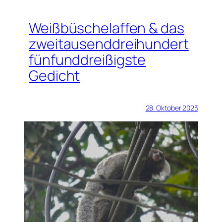
Weißbüschelaffen & das
zweitausenddreihundert
fünfunddreißigste
Gedicht
28. Oktober 2023