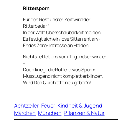
Rittersporn
Für den Rest unsrer Zeit wird der
Ritterbedarf
In der Welt
Überschaubarkeit
melden:
Es festigt sich ein lose Sitten entlarv-
Endes Zero-Int’resse an Helden.
Nichts rettet uns vom Tugendschwinden.
–
Doch kriegt die Rotte etwas Sporn:
Muss Jugend nicht komplett erblinden,
Wird Don Quichotte neu gebor’n!
Achtzeiler
Feuer
Kindheit & Jugend
Märchen
München
Pflanzen & Natur