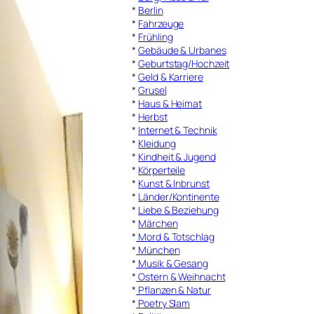
*
Berlin
*
Fahrzeuge
*
Frühling
*
Gebäude & Urbanes
*
Geburtstag/Hochzeit
*
Geld & Karriere
*
Grusel
*
Haus & Heimat
*
Herbst
*
Internet & Technik
*
Kleidung
*
Kindheit & Jugend
*
Körperteile
*
Kunst & Inbrunst
*
Länder/Kontinente
*
Liebe & Beziehung
*
Märchen
*
Mord & Totschlag
*
München
*
Musik & Gesang
*
Ostern & Weihnacht
*
Pflanzen & Natur
*
Poetry Slam