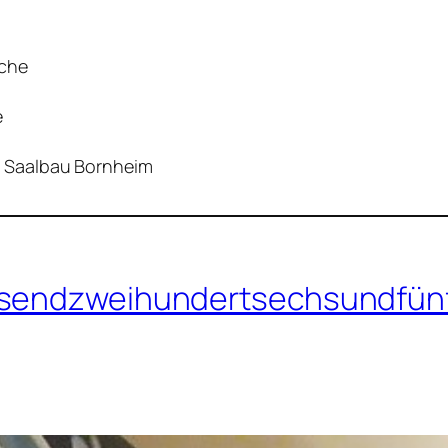
rche
e
am, Saalbau Bornheim
usendzweihundertsechsundfün