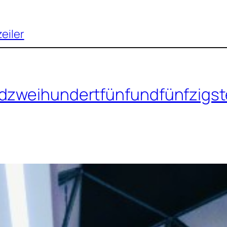
zeiler
ndzweihundertfünfundfünfzigst