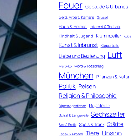
Feuer
Gebäude & Urbanes
Geld, Arbeit, Karriere
Grusel
Haus & Heimat
Internet & Technik
Krummzeiler
Kindheit & Jugend
Kuba
Kunst & Inbrunst
Körperteile
Luft
Liebe und Beziehung
Mord & Totschlag
Marokko
München
Pflanzen & Natur
Politik
Reisen
Religion & Philosophie
Rüpeleien
Ripostegedichte
Sechszeiler
Schlaf & Langeweile
Städte
Speis & Trank
Sex & Erotik
Unsinn
Tiere
Tabak & Alkohol