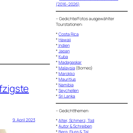
(2016-2026)
–
Gedichte/Fotos ausgewählter
Tourstationen:
*
Costa Rica
*
Hawaii
*
Indien
*
Japan
*
Kuba
*
Madagaskar
*
Malaysia
(Borneo)
*
Marokko
*
Mauritius
*
Namibia
fzigste
*
Seychellen
*
Sri Lanka
–
Gedichtthemen
:
9. April 2023
*
Alter, Schmerz, Tod
*
Autor & Schreiben
*
Berg, Fluss & Tal