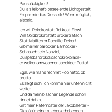
Pausbäckigkeit!
Du, als leibhaft-beseelende Lichtgestalt,
Erspar mir dies Diesseits! Wenn möglich,
alsbald.
Ich will Rokoko statt Rohkost-Flow!
Will Goldbrokat statt Brokertratsch,
Statt Mailterror Rocaille-Dekor!
Gib meiner barocken Barhocker-
Sehnsucht ein Nahziel,
Du spätbarorokokoschokrokoladil-
er wolkenumwobener speckiger Putto!
Egal, wie man’s rechnet – ob netto, ob
brutto,
Es zeigt sich: Ich komme hier unten nicht
weiter.
Und da mein bisschen Legende schon
rinnet dahin,
Gilt mein Paternoster der Jakobsleiter –
Die gäb‘ meinem Leben erhebenden