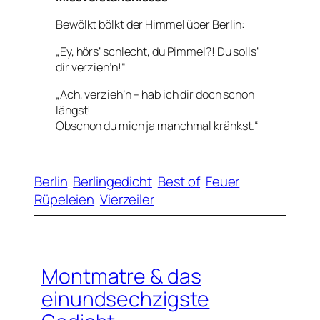
Bewölkt bölkt der Himmel über Berlin:
„Ey, hörs‘ schlecht, du Pimmel?! Du solls‘
dir verzieh’n!“
„Ach, verzieh’n – hab ich dir doch schon
längst!
Obschon du mich ja manchmal kränkst.“
Berlin
Berlingedicht
Best of
Feuer
Rüpeleien
Vierzeiler
Montmatre & das
einundsechzigste