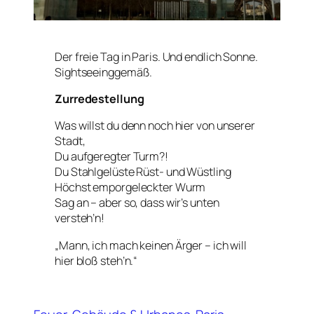
Der freie Tag in Paris. Und endlich Sonne.
Sightseeinggemäß.
Zurredestellung
Was willst du denn noch hier von unserer
Stadt,
Du aufgeregter Turm?!
Du Stahlgelüste Rüst- und Wüstling
Höchst emporgeleckter Wurm
Sag an – aber so, dass wir’s unten
versteh’n!
„Mann, ich mach keinen Ärger – ich will
hier bloß steh’n.“