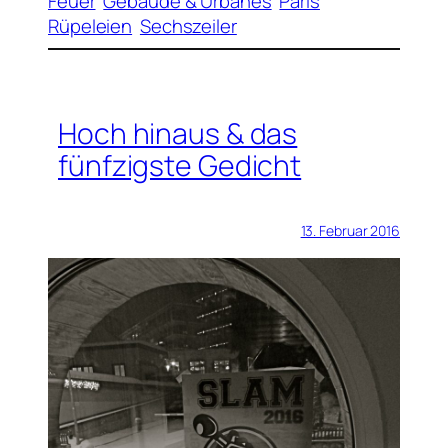
Feuer
Gebäude & Urbanes
Paris
Rüpeleien
Sechszeiler
Hoch hinaus & das
fünfzigste Gedicht
13. Februar 2016