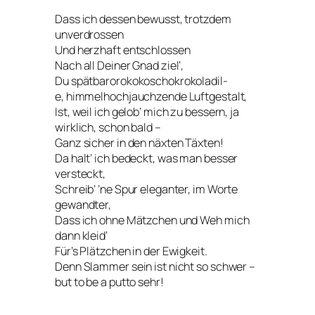
Dass ich dessen bewusst, trotzdem
unverdrossen
Und herzhaft entschlossen
Nach all Deiner Gnad ziel‘,
Du spätbarorokokoschokrokoladil-
e, himmelhochjauchzende Luftgestalt,
Ist, weil ich gelob‘ mich zu bessern, ja
wirklich, schon bald –
Ganz sicher in den näxten Täxten!
Da halt‘ ich bedeckt, was man besser
versteckt,
Schreib‘ ’ne Spur eleganter, im Worte
gewandter,
Dass ich ohne Mätzchen und Weh mich
dann kleid‘
Für’s Plätzchen in der Ewigkeit.
Denn Slammer sein ist nicht so schwer –
but to be a putto sehr!