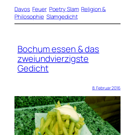
Davos
Feuer
Poetry Slam
Religion &
Philosophie
Slamgedicht
Bochum essen & das
zweiundvierzigste
Gedicht
8. Februar 2016