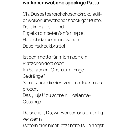
wolkenumwobene speckige Putto
Oh, Du spätbarorokokoschokrokoladil-
er wolkenumwobener speckiger Putto,
Dort im Harfen- und
Engelstrompetenfanfar’nspiel,
Hör: Ich darbe am irdischen
Daseinsdreckbrutto!
Ist denn netto für mich noch ein
Plätzchen dort oben
Im Seraphim-Cherubim-Engel-
Gedränge?
So nutz‘ ich die Restzeit, frohlocken zu
proben,
Das „Luja!“ zu schrein, Hosianna-
Gesänge.
Du und ich, Du, wir werden uns prächtig
versteh’n
(sofern dies nicht jetzt bereits unlängst