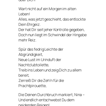
Wart nicht auf ein Morgen im alten
Leben!
Alles, was jetzt geschieht, das entlockte
Dein Ehrgeiz.
Der hat Dir seit jeher Kontrolle gegeben,
Doch nun liegt im Schwindel der Hingabe
mehr Reiz.
Spür das fedrig Leichte der
Abgründigkeit,
Neue Lust im Urinduft der
Nachtclubtoilette,
Treib ins Leben und zeig Dich zu allem
bereit,
Zerreiß Dir die Zeh’n für die
Prachtpirouette,
Die Deinen Durchbruch markiert, Nina –
Und endlich entschwebst Du dem
neidenden Reigen!