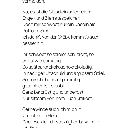
vermelden.
Na, es ist die Cloud ein artenreicher
Engel- und Zierratespeicher!
Doch mir schwebt nur ein Dasein als
Putto im Sinn –
Ich denk‘, von der Größe kommt’s auch
besser hin.
Ihr schwebt so spielerisch leicht, so
erlöst wie pomadig,
So spätbarorokokoschokrokoladig,
In nackiger Unschuld und arglosem Spiel,
So bürschchenhaft pummlig,
geschlechtslos-subtil,
Ganz barbrüstig und unbehost,
Nur sittsam von ’nem Tuch umkost.
Gerne winde auch ich mich in
vergoldeten Fleece.
Doch was ich diesbezüglich bewund’re,
ist dies: