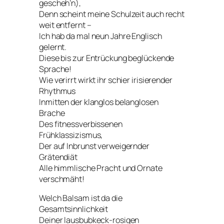
gescheh’n),
Denn scheint meine Schulzeit auch recht
weit entfernt –
Ich hab da mal neun Jahre Englisch
gelernt.
Diese bis zur Entrückung beglückende
Sprache!
Wie verirrt wirkt ihr schier irisierender
Rhythmus
Inmitten der klanglos belanglosen
Brache
Des fitnessverbissenen
Frühklassizismus,
Der auf Inbrunst verweigernder
Grätendiät
Alle himmlische Pracht und Ornate
verschmäht!
Welch Balsam ist da die
Gesamtsinnlichkeit
Deiner lausbubkeck-rosigen