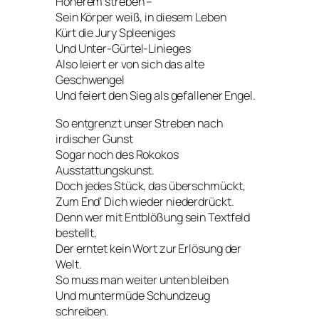
Höherem streben –
Sein Körper weiß, in diesem Leben
Kürt die Jury Spleeniges
Und Unter-Gürtel-Linieges
Also leiert er von sich das alte
Geschwengel
Und feiert den Sieg als gefallener Engel.
So entgrenzt unser Streben nach
irdischer Gunst
Sogar noch des Rokokos
Ausstattungskunst.
Doch jedes Stück, das überschmückt,
Zum End‘ Dich wieder niederdrückt.
Denn wer mit Entblößung sein Textfeld
bestellt,
Der erntet kein Wort zur Erlösung der
Welt.
So muss man weiter unten bleiben
Und muntermüde Schundzeug
schreiben.