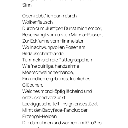
Sinn!
Oben robbt‘ ich dann durch
Wolkenflausch,
Durch cumulust’gen Dunst mich empor,
Beschwingt vom ersten Manna-Rausch,
Zur Eckfahne vom Himmelstor,
Wo in schwungvollen Posen am
Bildausschnittrande
Tummeln sich die Puttogrüppchen
Wie ’ne quirlige, handzahme
Meerschweinchenbande,
Ein kindlich ergebenes, fröhliches
Clübchen,
Welches mondköpfig lächelnd und
entzückend verzückt,
Lockig gescheitelt, insignienbestückt
Mimt den Babyface-Fanclub der
Erzengel-Helden
Die da mahnen und warnen und Großes