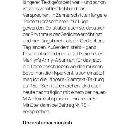
längerer Text gefordert war – und schon
ist alles veröffentlicht und das
Versprechen, in Zehnerschritten längere
Texte zu präsentieren, zur Lüge
geworden. Es ist aber auch so, dass sich
der Rhythmus der Gedichte erhöht hat
und hier längst mehr als ein Gedicht pro
Tag landen. Außerdem steht – ganz
frisch entschieden – für 2017 ein neues
Marilyn’s Army-Album an, für das jetzt
die Texte geschrieben werden müssen.
Bevor nun die Hyperventilation einsetzt,
mag ich die Längere-Slamtext-Taktung
auf 15er-Schritte eineichen. Und euch
heute nachträglich mit einem der neuen
M.A.-Texte abspeisen … Ein neuer 5-
Minüter dann bei Beitrag Nr. 75 –
versprochen.
Unzerstörbar möglich