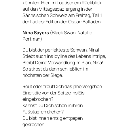
könnten. Hier, mit optischem Rückblick
auf den Mittagsspaziergang in der
Sächsischen Schweiz am Freitag, Teil 1
der Ladies-Edition der Oscar-Balladen:
Nina Sayers
(Black Swan, Natalie
Portman)
Du bist der perfekteste Schwan, Nina!
Stiebt auch ins Idyllne des Lebens Intrige,
Bleibt Deine Verwandlung im Plan, Nina!
So stirbst du denn schließlich im
höchsten der Siege.
Reut oder freut Dich das jähe Vergehen
Einer, die von der Spitze ins Eis
eingebrochen?
Kannst Du Dich schon in ihren
Fußstapfen drehen?
Du bist ihnen emsig entgegen
gekrochen.