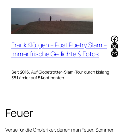
Zum
Inhalt
springen
Faceb
Frank Klötgen – Post Poetry Slam –
Instag
Link
immer frische Gedichte & Fotos
Seit 2016. Auf Globetrotter-Slam-Tour durch bislang
38 Länder auf 5 Kontinenten
Feuer
Verse für die Choleriker, denen man Feuer, Sommer,