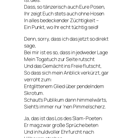
Dass, so tänzerisch auch Eure Posen,
Ihr zeigt Euch stets auch ohne Hosen
In alles bedeckender Züchtigkeit –
Ein Punkt, wo Ihr echt tüchtig seid!
Denn, sorry, dass ich das jetzt so direkt
sage,
Bei mir ist es so, dass in jedweder Lage
Mein Togatuch zur Seite rutscht
Und das Gemächt ins Freie flutscht,
So dass sich mein Anblick verkürzt, gar
verroht zum:
Entglittenem Glied über pendelndem
Skrotum.
Schaut’s Publikum dann himmelwärts,
Sieht’s immer nur ’nen Pimmelscherz.
Ja, das ist das Los des Slam-Poeten:
Er mag zwar große Sprüche beten
Und in huldvoller Ehrfurcht nach