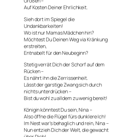
Großen –
Auf Kosten Deiner Ehrlichkeit.
Sieh dort im Spiegel die
Undankbarkeiten!
Wo ist nur Mamas Mädchen hin?
Möchtest Du Deinen Weg via Kränkung
erstreiten,
Entnabelt für den Neubeginn?
Stetig verrät Dich der Schorf auf dem
Rücken –
Es nährt ihn die Zerrissenheit.
Lässt der garstige Zwang sich durch
nichts unterdrücken –
Bist du wohl zu alldem zu wenig bereit!
Königin könntest Du sein, Nina –
Also öffne die Flügel fürs dunklere Ich!
Im Nest war’s behaglich und rein, Nina –
Nun entzieh Dich der Welt, die gewacht
über Dich!