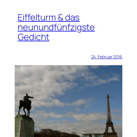
Eiffelturm & das
neunundfünfzigste
Gedicht
24. Februar 2016