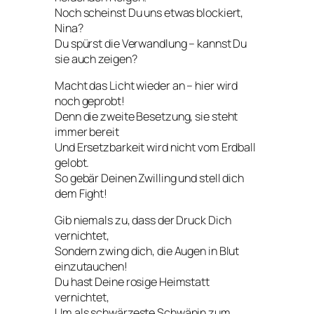
Noch scheinst Du uns etwas blockiert,
Nina?
Du spürst die Verwandlung – kannst Du
sie auch zeigen?
Macht das Licht wieder an – hier wird
noch geprobt!
Denn die zweite Besetzung, sie steht
immer bereit
Und Ersetzbarkeit wird nicht vom Erdball
gelobt.
So gebär Deinen Zwilling und stell dich
dem Fight!
Gib niemals zu, dass der Druck Dich
vernichtet,
Sondern zwing dich, die Augen in Blut
einzutauchen!
Du hast Deine rosige Heimstatt
vernichtet,
Um als schwärzeste Schwänin zum