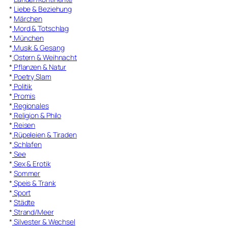
*
Liebe & Beziehung
*
Märchen
*
Mord & Totschlag
*
München
*
Musik & Gesang
*
Ostern & Weihnacht
*
Pflanzen & Natur
*
Poetry Slam
*
Politik
*
Promis
*
Regionales
*
Religion & Philo
*
Reisen
*
Rüpeleien & Tiraden
*
Schlafen
*
See
*
Sex & Erotik
*
Sommer
*
Speis & Trank
*
Sport
*
Städte
*
Strand/Meer
*
Silvester & Wechsel