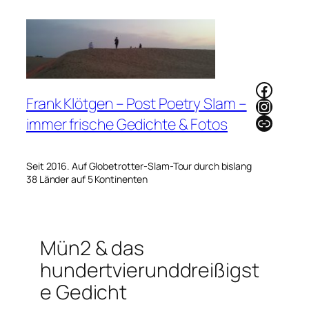
Zum
Inhalt
springen
Faceb
Frank Klötgen – Post Poetry Slam –
Instag
Link
immer frische Gedichte & Fotos
Seit 2016. Auf Globetrotter-Slam-Tour durch bislang
38 Länder auf 5 Kontinenten
Mün2 & das
hundertvierunddreißigst
e Gedicht