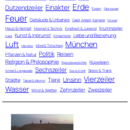
Erde
Einakter
Dutzendzeiler
Essen
Fahrzeuge
Feuer
Gebäude & Urbanes
Geld, Arbeit, Karriere
Grusel
Krummzeiler
Haus & Heimat
Kindheit & Jugend
Internet & Technik
Kunst & Inbrunst
Liebe und Beziehung
Körperteile
Kuba
Luft
München
Mord & Totschlag
Marokko
Politik
Reisen
Pflanzen & Natur
Religion & Philosophie
Rüpeleien
Ripostegedichte
Sechszeiler
Speis & Trank
Schlaf & Langeweile
Sex & Erotik
Vierzeiler
Unsinn
Tiere
Städte
Tabak & Alkohol
Wasser
Zweizeiler
Zehnzeiler
Wind & Wetter