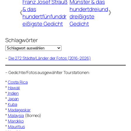
Franz Josef Strauß
Münster & das
& das
hundertdreiund
《
》
hundertfünfunddr
dreißigste
eißigste Gedicht
Gedicht
Schlagwörter
–
Die 272 Städte/Länder der Fotos (2016-2026)
–
Gedichte/Fotos ausgewählter Tourstationen:
*
Costa Rica
*
Hawaii
*
Indien
*
Japan
*
Kuba
*
Madagaskar
*
Malaysia
(Borneo)
*
Marokko
*
Mauritius