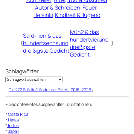
Achtzeiler
Alter, Tod & Abschied
Autor & Schreiben
Feuer
Helsinki
Kindheit & Jugend
Mün2 & das
Sardinien & das
hundertvierund
《
hundertsechsund
》
dreißigste
dreißigste Gedicht
Gedicht
Schlagwörter
–
Die 272 Städte/Länder der Fotos (2016-2026)
–
Gedichte/Fotos ausgewählter Tourstationen:
*
Costa Rica
*
Hawaii
*
Indien
*
Japan