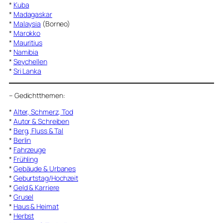
*
Kuba
*
Madagaskar
*
Malaysia
(Borneo)
*
Marokko
*
Mauritius
*
Namibia
*
Seychellen
*
Sri Lanka
–
Gedichtthemen
:
*
Alter, Schmerz, Tod
*
Autor & Schreiben
*
Berg, Fluss & Tal
*
Berlin
*
Fahrzeuge
*
Frühling
*
Gebäude & Urbanes
*
Geburtstag/Hochzeit
*
Geld & Karriere
*
Grusel
*
Haus & Heimat
*
Herbst