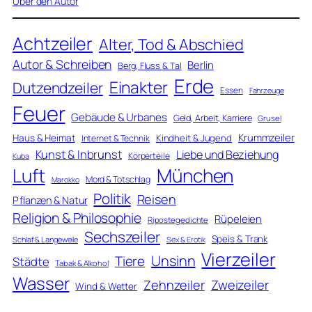
Über den Autor
Achtzeiler
Alter, Tod & Abschied
Autor & Schreiben
Berlin
Berg, Fluss & Tal
Erde
Einakter
Dutzendzeiler
Essen
Fahrzeuge
Feuer
Gebäude & Urbanes
Geld, Arbeit, Karriere
Grusel
Krummzeiler
Haus & Heimat
Kindheit & Jugend
Internet & Technik
Kunst & Inbrunst
Liebe und Beziehung
Körperteile
Kuba
Luft
München
Mord & Totschlag
Marokko
Politik
Reisen
Pflanzen & Natur
Religion & Philosophie
Rüpeleien
Ripostegedichte
Sechszeiler
Speis & Trank
Schlaf & Langeweile
Sex & Erotik
Vierzeiler
Unsinn
Tiere
Städte
Tabak & Alkohol
Wasser
Zweizeiler
Zehnzeiler
Wind & Wetter