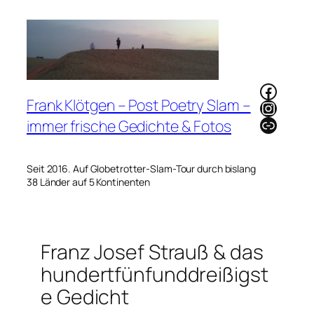
Zum
Inhalt
springen
Faceb
Frank Klötgen – Post Poetry Slam –
Instag
Link
immer frische Gedichte & Fotos
Seit 2016. Auf Globetrotter-Slam-Tour durch bislang
38 Länder auf 5 Kontinenten
Franz Josef Strauß & das
hundertfünfunddreißigst
e Gedicht