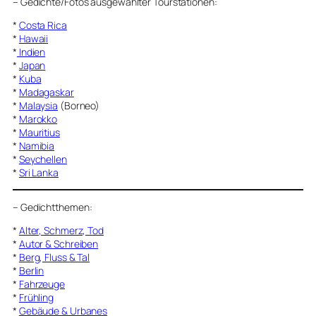
–
Gedichte/Fotos ausgewählter Tourstationen:
*
Costa Rica
*
Hawaii
*
Indien
*
Japan
*
Kuba
*
Madagaskar
*
Malaysia
(Borneo)
*
Marokko
*
Mauritius
*
Namibia
*
Seychellen
*
Sri Lanka
–
Gedichtthemen
:
*
Alter, Schmerz, Tod
*
Autor & Schreiben
*
Berg, Fluss & Tal
*
Berlin
*
Fahrzeuge
*
Frühling
*
Gebäude & Urbanes