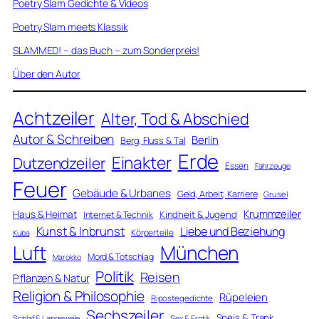
Poetry Slam Gedichte & Videos
Poetry Slam meets Klassik
SLAMMED! – das Buch – zum Sonderpreis!
Über den Autor
Achtzeiler
Alter, Tod & Abschied
Autor & Schreiben
Berlin
Berg, Fluss & Tal
Erde
Einakter
Dutzendzeiler
Essen
Fahrzeuge
Feuer
Gebäude & Urbanes
Geld, Arbeit, Karriere
Grusel
Krummzeiler
Haus & Heimat
Kindheit & Jugend
Internet & Technik
Kunst & Inbrunst
Liebe und Beziehung
Körperteile
Kuba
Luft
München
Mord & Totschlag
Marokko
Politik
Reisen
Pflanzen & Natur
Religion & Philosophie
Rüpeleien
Ripostegedichte
Sechszeiler
Speis & Trank
Schlaf & Langeweile
Sex & Erotik