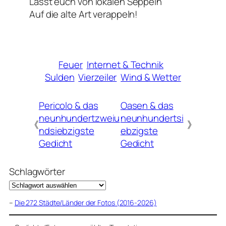
Lasst euch von lokalen Seppeln
Auf die alte Art verappeln!
Feuer
Internet & Technik
Sulden
Vierzeiler
Wind & Wetter
Pericolo & das
Oasen & das
neunhundertzweiu
neunhundertsi
《
》
ndsiebzigste
ebzigste
Gedicht
Gedicht
Schlagwörter
–
Die 272 Städte/Länder der Fotos (2016-2026)