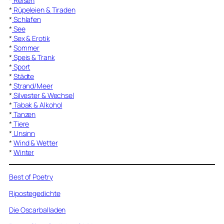
*
Reisen
*
Rüpeleien & Tiraden
*
Schlafen
*
See
*
Sex & Erotik
*
Sommer
*
Speis & Trank
*
Sport
*
Städte
*
Strand/Meer
*
Silvester & Wechsel
*
Tabak & Alkohol
*
Tanzen
*
Tiere
*
Unsinn
*
Wind & Wetter
*
Winter
Best of Poetry
Ripostegedichte
Die Oscarballaden