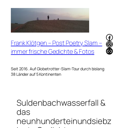
Zum
Inhalt
springen
Faceb
Frank Klötgen – Post Poetry Slam –
Instag
Link
immer frische Gedichte & Fotos
Seit 2016. Auf Globetrotter-Slam-Tour durch bislang
38 Länder auf 5 Kontinenten
Suldenbachwasserfall &
das
neunhunderteinundsiebz