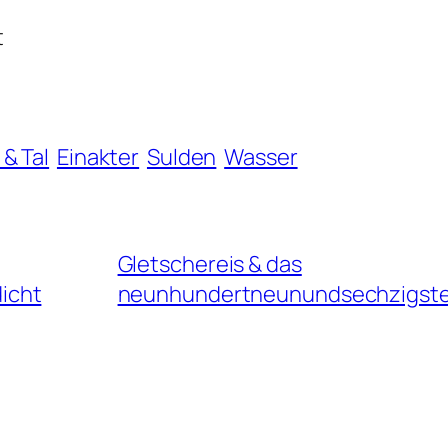
t
 & Tal
Einakter
Sulden
Wasser
Gletschereis & das
icht
neunhundertneunundsechzigste