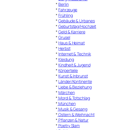
*
Berlin
*
Fahrzeuge
*
Frühling
*
Gebäude & Urbanes
*
Geburtstag/Hochzeit
*
Geld & Karriere
*
Grusel
*
Haus & Heimat
*
Herbst
*
Internet & Technik
*
Kleidung
*
Kindheit & Jugend
*
Körperteile
*
Kunst & Inbrunst
*
Länder/Kontinente
*
Liebe & Beziehung
*
Märchen
*
Mord & Totschlag
*
München
*
Musik & Gesang
*
Ostern & Weihnacht
*
Pflanzen & Natur
*
Poetry Slam