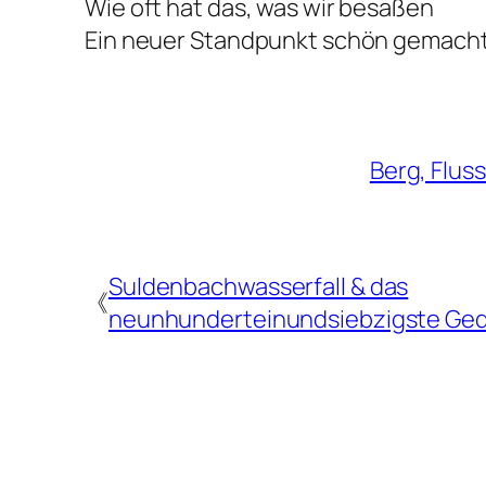
Wie oft hat das, was wir besaßen
Ein neuer Standpunkt schön gemach
Berg, Fluss
Suldenbachwasserfall & das
《
neunhunderteinundsiebzigste Ged