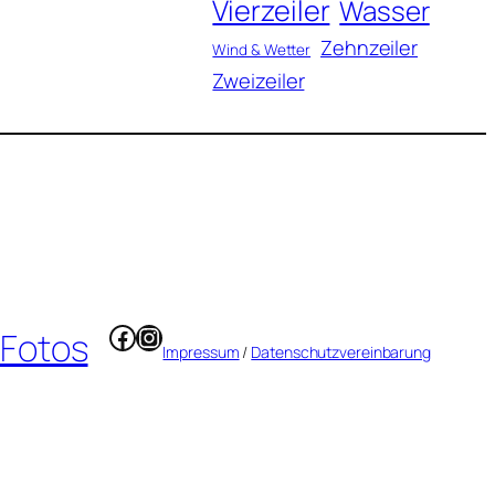
Vierzeiler
Wasser
Zehnzeiler
Wind & Wetter
Zweizeiler
Facebook
Instagram
 Fotos
Impressum
/
Datenschutzvereinbarung