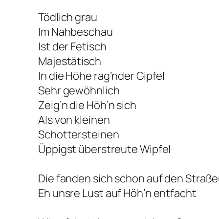
Tödlich grau
Im Nahbeschau
Ist der Fetisch
Majestätisch
In die Höhe rag’nder Gipfel
Sehr gewöhnlich
Zeig’n die Höh’n sich
Als von kleinen
Schottersteinen
Üppigst überstreute Wipfel
Die fanden sich schon auf den Straß
Eh unsre Lust auf Höh’n entfacht