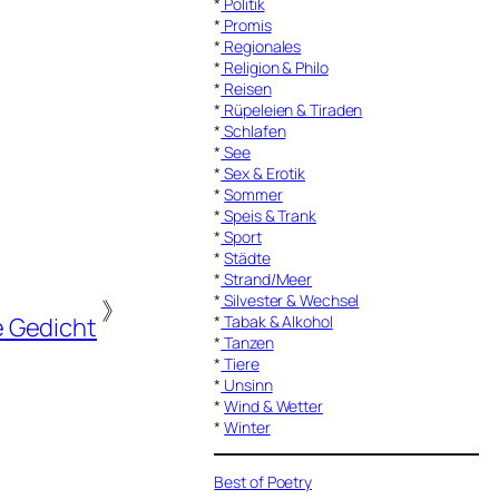
*
Politik
*
Promis
*
Regionales
*
Religion & Philo
*
Reisen
*
Rüpeleien & Tiraden
*
Schlafen
*
See
*
Sex & Erotik
*
Sommer
*
Speis & Trank
*
Sport
*
Städte
*
Strand/Meer
*
Silvester & Wechsel
》
*
Tabak & Alkohol
 Gedicht
*
Tanzen
*
Tiere
*
Unsinn
*
Wind & Wetter
*
Winter
Best of Poetry