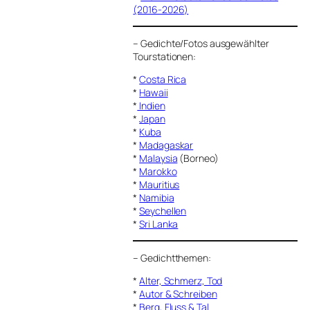
(2016-2026)
–
Gedichte/Fotos ausgewählter
Tourstationen:
*
Costa Rica
*
Hawaii
*
Indien
*
Japan
*
Kuba
*
Madagaskar
*
Malaysia
(Borneo)
*
Marokko
*
Mauritius
*
Namibia
*
Seychellen
*
Sri Lanka
–
Gedichtthemen
:
*
Alter, Schmerz, Tod
*
Autor & Schreiben
*
Berg, Fluss & Tal