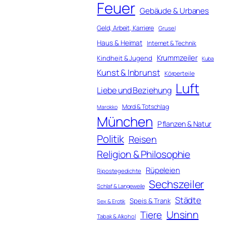
Feuer
Gebäude & Urbanes
Geld, Arbeit, Karriere
Grusel
Haus & Heimat
Internet & Technik
Krummzeiler
Kindheit & Jugend
Kuba
Kunst & Inbrunst
Körperteile
Luft
Liebe und Beziehung
Mord & Totschlag
Marokko
München
Pflanzen & Natur
Politik
Reisen
Religion & Philosophie
Rüpeleien
Ripostegedichte
Sechszeiler
Schlaf & Langeweile
Städte
Speis & Trank
Sex & Erotik
Unsinn
Tiere
Tabak & Alkohol