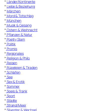
*
Länder/Kontinente
*
Liebe & Beziehung
*
Märchen
*
Mord & Totschlag
*
München
*
Musik & Gesang
*
Ostern & Weihnacht
*
Pflanzen & Natur
*
Poetry Slam
*
Politik
*
Promis
*
Regionales
*
Religion & Philo
*
Reisen
*
Rüpeleien & Tiraden
*
Schlafen
*
See
*
Sex & Erotik
*
Sommer
*
Speis & Trank
*
Sport
*
Städte
*
Strand/Meer
*
Silvester & Wechsel