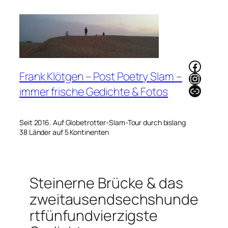
Zum
Inhalt
springen
Faceb
Frank Klötgen – Post Poetry Slam –
Instag
Link
immer frische Gedichte & Fotos
Seit 2016. Auf Globetrotter-Slam-Tour durch bislang
38 Länder auf 5 Kontinenten
Steinerne Brücke & das
zweitausendsechshunde
rtfünfundvierzigste