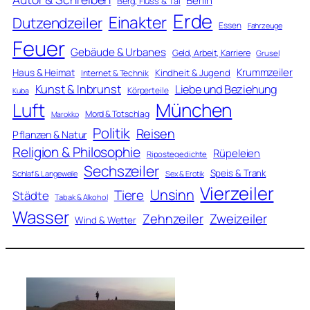
Berlin
Berg, Fluss & Tal
Erde
Einakter
Dutzendzeiler
Essen
Fahrzeuge
Feuer
Gebäude & Urbanes
Geld, Arbeit, Karriere
Grusel
Krummzeiler
Haus & Heimat
Kindheit & Jugend
Internet & Technik
Kunst & Inbrunst
Liebe und Beziehung
Körperteile
Kuba
Luft
München
Mord & Totschlag
Marokko
Politik
Reisen
Pflanzen & Natur
Religion & Philosophie
Rüpeleien
Ripostegedichte
Sechszeiler
Speis & Trank
Schlaf & Langeweile
Sex & Erotik
Vierzeiler
Unsinn
Tiere
Städte
Tabak & Alkohol
Wasser
Zweizeiler
Zehnzeiler
Wind & Wetter