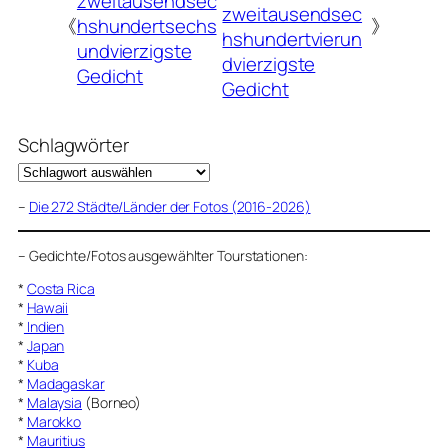
zweitausendsec
zweitausendsec
《
hshundertsechs
》
hshundertvierun
undvierzigste
dvierzigste
Gedicht
Gedicht
Schlagwörter
–
Die 272 Städte/Länder der Fotos (2016-2026)
–
Gedichte/Fotos ausgewählter Tourstationen:
*
Costa Rica
*
Hawaii
*
Indien
*
Japan
*
Kuba
*
Madagaskar
*
Malaysia
(Borneo)
*
Marokko
*
Mauritius