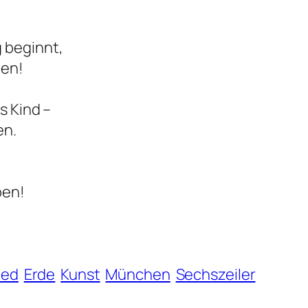
 beginnt,
len!
s Kind –
en.
ben!
ied
Erde
Kunst
München
Sechszeiler