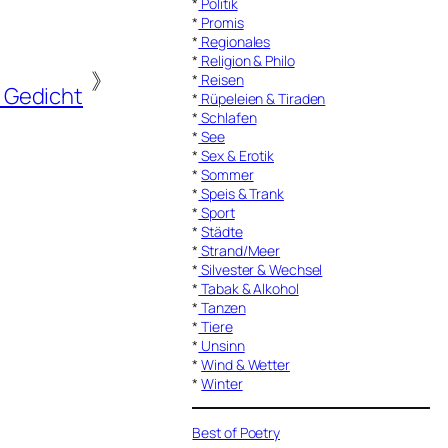
*
Politik
*
Promis
*
Regionales
*
Religion & Philo
》
*
Reisen
 Gedicht
*
Rüpeleien & Tiraden
*
Schlafen
*
See
*
Sex & Erotik
*
Sommer
*
Speis & Trank
*
Sport
*
Städte
*
Strand/Meer
*
Silvester & Wechsel
*
Tabak & Alkohol
*
Tanzen
*
Tiere
*
Unsinn
*
Wind & Wetter
*
Winter
Best of Poetry