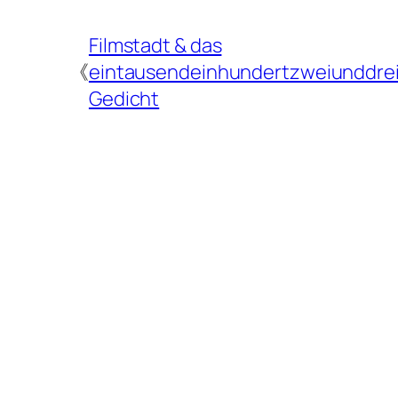
Filmstadt & das
《
eintausendeinhundertzweiunddrei
Gedicht