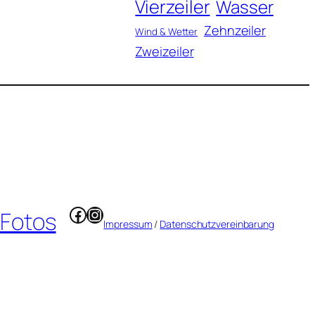
Vierzeiler
Wasser
Zehnzeiler
Wind & Wetter
Zweizeiler
Facebook
Instagram
 Fotos
Impressum
/
Datenschutzvereinbarung