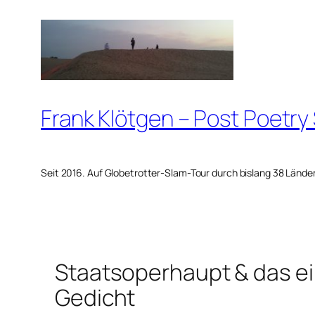
Zum
Inhalt
springen
Frank Klötgen – Post Poetry
Seit 2016. Auf Globetrotter-Slam-Tour durch bislang 38 Lände
Staatsoperhaupt & das e
Gedicht