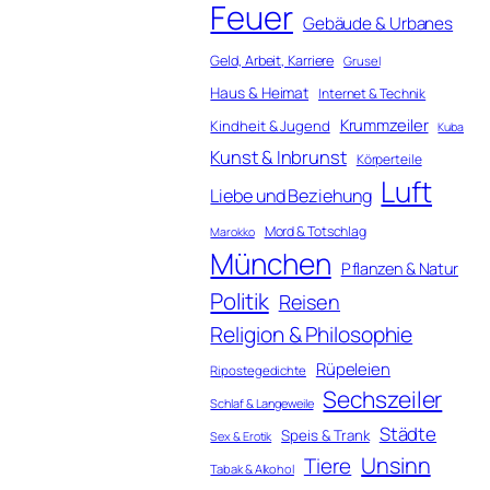
Feuer
Gebäude & Urbanes
Geld, Arbeit, Karriere
Grusel
Haus & Heimat
Internet & Technik
Krummzeiler
Kindheit & Jugend
Kuba
Kunst & Inbrunst
Körperteile
Luft
Liebe und Beziehung
Mord & Totschlag
Marokko
München
Pflanzen & Natur
Politik
Reisen
Religion & Philosophie
Rüpeleien
Ripostegedichte
Sechszeiler
Schlaf & Langeweile
Städte
Speis & Trank
Sex & Erotik
Unsinn
Tiere
Tabak & Alkohol