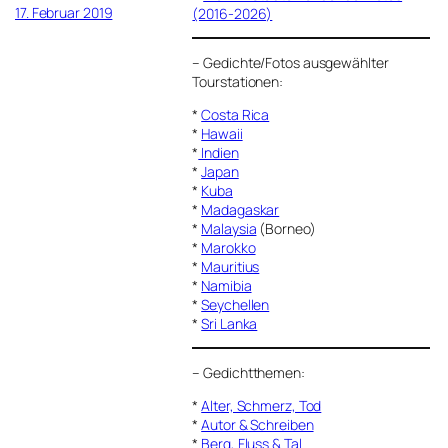
17. Februar 2019
(2016-2026)
–
Gedichte/Fotos ausgewählter
Tourstationen:
*
Costa Rica
*
Hawaii
*
Indien
*
Japan
*
Kuba
*
Madagaskar
*
Malaysia
(Borneo)
*
Marokko
*
Mauritius
*
Namibia
*
Seychellen
*
Sri Lanka
–
Gedichtthemen
:
*
Alter, Schmerz, Tod
*
Autor & Schreiben
*
Berg, Fluss & Tal